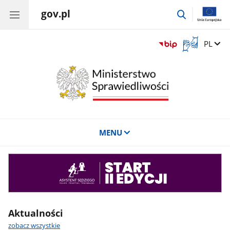
gov.pl
przejdź
do
wyszukiwar
Otwórz
Zmień 
PL
okno
z
tłumaczem
języka
migowego
MENU
Asystent
sędziego
Aktualności
zobacz wszystkie