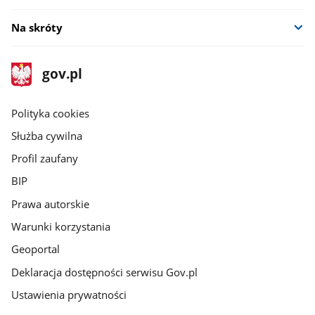
Na skróty
stopka
Strona
gov.pl
gov.pl
główna
gov.pl
Polityka cookies
Służba cywilna
Profil zaufany
BIP
Prawa autorskie
Warunki korzystania
Geoportal
Deklaracja dostępności serwisu Gov.pl
Ustawienia prywatności