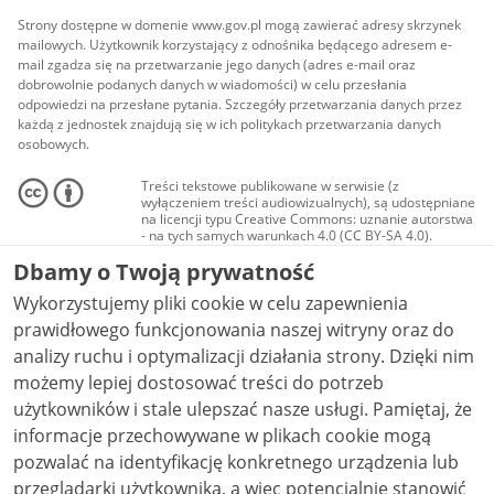
Strony dostępne w domenie www.gov.pl mogą zawierać adresy skrzynek
mailowych. Użytkownik korzystający z odnośnika będącego adresem e-
mail zgadza się na przetwarzanie jego danych (adres e-mail oraz
dobrowolnie podanych danych w wiadomości) w celu przesłania
odpowiedzi na przesłane pytania. Szczegóły przetwarzania danych przez
każdą z jednostek znajdują się w ich politykach przetwarzania danych
osobowych.
Treści tekstowe publikowane w serwisie (z
wyłączeniem treści audiowizualnych), są udostępniane
na licencji typu Creative Commons: uznanie autorstwa
- na tych samych warunkach 4.0 (CC BY-SA 4.0).
Materiały audiowizualne, w tym zdjęcia, materiały
Dbamy o Twoją prywatność
audio i wideo, są udostępniane na licencji typu
Creative Commons: uznanie autorstwa użycie
Wykorzystujemy pliki cookie w celu zapewnienia
niekomercyjne - bez utworów zależnych 4.0 (CC BY-
NC-ND 4.0), o ile nie jest to stwierdzone inaczej.
prawidłowego funkcjonowania naszej witryny oraz do
analizy ruchu i optymalizacji działania strony. Dzięki nim
możemy lepiej dostosować treści do potrzeb
użytkowników i stale ulepszać nasze usługi. Pamiętaj, że
informacje przechowywane w plikach cookie mogą
pozwalać na identyfikację konkretnego urządzenia lub
przeglądarki użytkownika, a więc potencjalnie stanowić