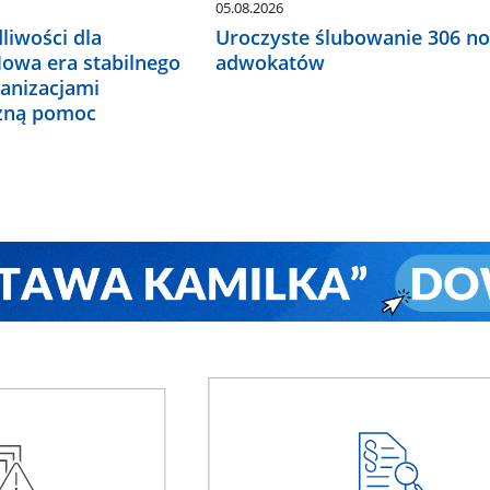
05.08.2026
liwości dla
Uroczyste ślubowanie 306 n
Nowa era stabilnego
adwokatów
ganizacjami
czną pomoc