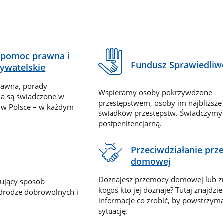
pomoc prawna i
Fundusz Sprawiedliw
ywatelskie
rawna, porady
Wspieramy osoby pokrzywdzone
ja są świadczone w
przestępstwem, osoby im najbliższe
 w Polsce – w każdym
świadków przestępstw. Świadczym
postpenitencjarną.
Przeciwdziałanie pr
domowej
Doznajesz przemocy domowej lub z
nujący sposób
kogoś kto jej doznaje? Tutaj znajdzie
 drodze dobrowolnych i
informacje co zrobić, by powstrzyma
sytuację.