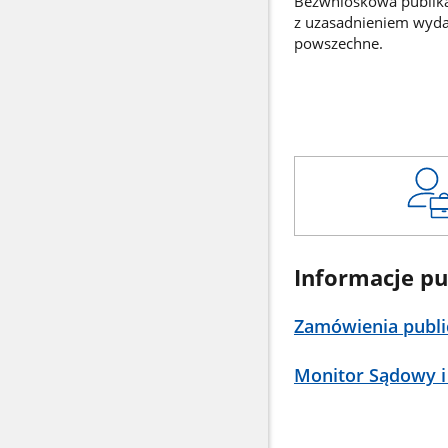
Bezwnioskowa publikac
z uzasadnieniem wyd
powszechne.
Informacje pu
Zamówienia publi
Monitor Sądowy i