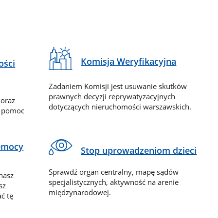
Komisja Weryfikacyjna
ości
Zadaniem Komisji jest usuwanie skutków
prawnych decyzji reprywatyzacyjnych
 oraz
dotyczących nieruchomości warszawskich.
y pomoc
zemocy
Stop uprowadzeniom dzieci
Sprawdź organ centralny, mapę sądów
nasz
specjalistycznych, aktywność na arenie
sz
międzynarodowej.
ć tę