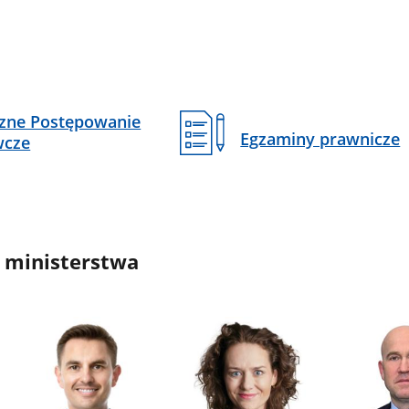
czne Postępowanie
Egzaminy prawnicze
wcze
 ministerstwa