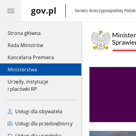
gov.pl
gov.pl
Serwis Rzeczypospolitej Polski
gov.pl
Strona główna
Rada Ministrów
Kancelaria Premiera
Ministerstwa
Asystent
sędziego
Urzędy, instytucje
i placówki RP
Usługi dla obywatela
Usługi dla przedsiębiorcy
Usługi dla urzędnika