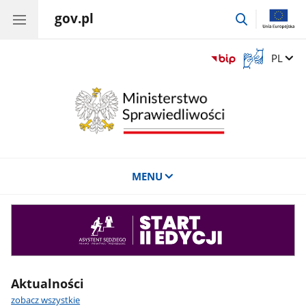
gov.pl
przejdź
do
wyszukiwar
Otwórz
Zmień 
PL
okno
z
tłumaczem
języka
migowego
MENU
Asystent
sędziego
Aktualności
zobacz wszystkie