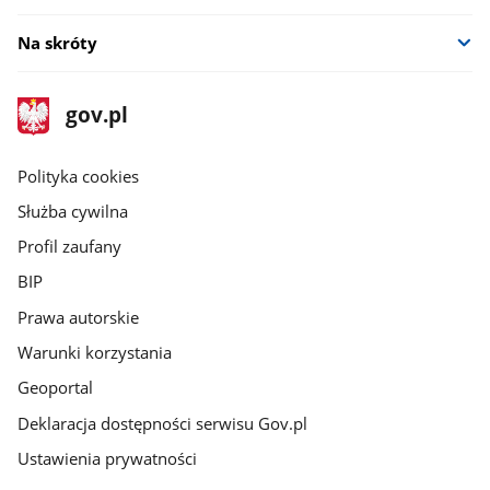
Na skróty
stopka
Strona
gov.pl
gov.pl
główna
gov.pl
Polityka cookies
Służba cywilna
Profil zaufany
BIP
Prawa autorskie
Warunki korzystania
Geoportal
Deklaracja dostępności serwisu Gov.pl
Ustawienia prywatności