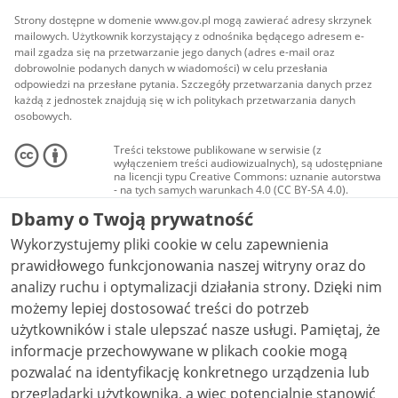
Strony dostępne w domenie www.gov.pl mogą zawierać adresy skrzynek
mailowych. Użytkownik korzystający z odnośnika będącego adresem e-
mail zgadza się na przetwarzanie jego danych (adres e-mail oraz
dobrowolnie podanych danych w wiadomości) w celu przesłania
odpowiedzi na przesłane pytania. Szczegóły przetwarzania danych przez
każdą z jednostek znajdują się w ich politykach przetwarzania danych
osobowych.
Treści tekstowe publikowane w serwisie (z
wyłączeniem treści audiowizualnych), są udostępniane
na licencji typu Creative Commons: uznanie autorstwa
- na tych samych warunkach 4.0 (CC BY-SA 4.0).
Materiały audiowizualne, w tym zdjęcia, materiały
Dbamy o Twoją prywatność
audio i wideo, są udostępniane na licencji typu
Creative Commons: uznanie autorstwa użycie
Wykorzystujemy pliki cookie w celu zapewnienia
niekomercyjne - bez utworów zależnych 4.0 (CC BY-
NC-ND 4.0), o ile nie jest to stwierdzone inaczej.
prawidłowego funkcjonowania naszej witryny oraz do
analizy ruchu i optymalizacji działania strony. Dzięki nim
możemy lepiej dostosować treści do potrzeb
użytkowników i stale ulepszać nasze usługi. Pamiętaj, że
informacje przechowywane w plikach cookie mogą
pozwalać na identyfikację konkretnego urządzenia lub
przeglądarki użytkownika, a więc potencjalnie stanowić