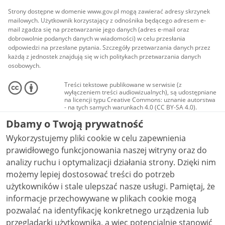
Strony dostępne w domenie www.gov.pl mogą zawierać adresy skrzynek
mailowych. Użytkownik korzystający z odnośnika będącego adresem e-
mail zgadza się na przetwarzanie jego danych (adres e-mail oraz
dobrowolnie podanych danych w wiadomości) w celu przesłania
odpowiedzi na przesłane pytania. Szczegóły przetwarzania danych przez
każdą z jednostek znajdują się w ich politykach przetwarzania danych
osobowych.
Treści tekstowe publikowane w serwisie (z
wyłączeniem treści audiowizualnych), są udostępniane
na licencji typu Creative Commons: uznanie autorstwa
- na tych samych warunkach 4.0 (CC BY-SA 4.0).
Materiały audiowizualne, w tym zdjęcia, materiały
Dbamy o Twoją prywatność
audio i wideo, są udostępniane na licencji typu
Creative Commons: uznanie autorstwa użycie
Wykorzystujemy pliki cookie w celu zapewnienia
niekomercyjne - bez utworów zależnych 4.0 (CC BY-
NC-ND 4.0), o ile nie jest to stwierdzone inaczej.
prawidłowego funkcjonowania naszej witryny oraz do
analizy ruchu i optymalizacji działania strony. Dzięki nim
możemy lepiej dostosować treści do potrzeb
użytkowników i stale ulepszać nasze usługi. Pamiętaj, że
informacje przechowywane w plikach cookie mogą
pozwalać na identyfikację konkretnego urządzenia lub
przeglądarki użytkownika, a więc potencjalnie stanowić