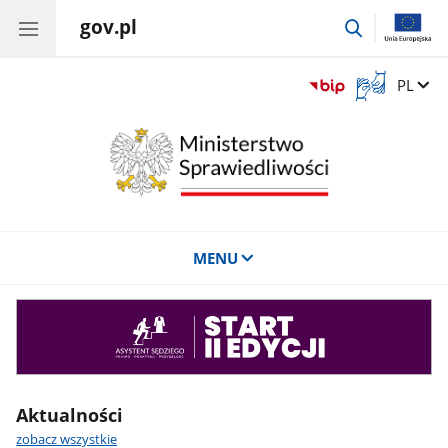
gov.pl
przejdź
do
wyszukiwar
Otwórz
Zmień 
PL
okno
z
tłumaczem
języka
migowego
MENU
Asystent
sędziego
Aktualności
zobacz wszystkie