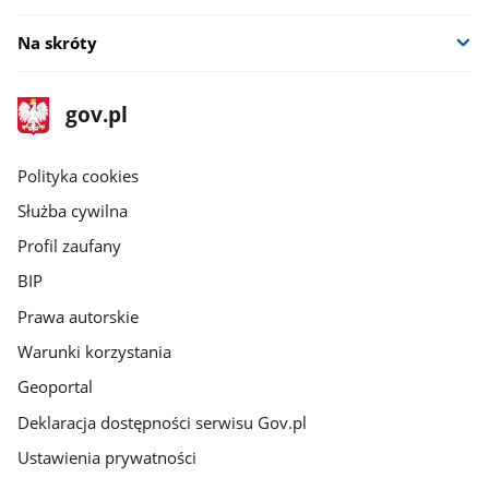
Na skróty
stopka
Strona
gov.pl
gov.pl
główna
gov.pl
Polityka cookies
Służba cywilna
Profil zaufany
BIP
Prawa autorskie
Warunki korzystania
Geoportal
Deklaracja dostępności serwisu Gov.pl
Ustawienia prywatności