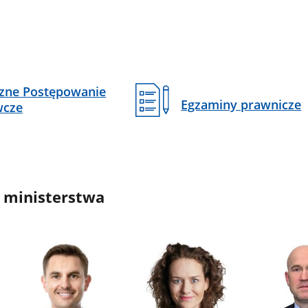
czne Postępowanie
Egzaminy prawnicze
wcze
 ministerstwa