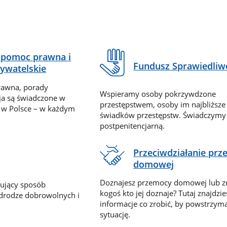
pomoc prawna i
Fundusz Sprawiedliw
ywatelskie
rawna, porady
Wspieramy osoby pokrzywdzone
ja są świadczone w
przestępstwem, osoby im najbliższe
 w Polsce – w każdym
świadków przestępstw. Świadczym
postpenitencjarną.
Przeciwdziałanie pr
domowej
Doznajesz przemocy domowej lub z
nujący sposób
kogoś kto jej doznaje? Tutaj znajdzie
 drodze dobrowolnych i
informacje co zrobić, by powstrzyma
sytuację.