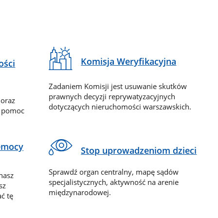
Komisja Weryfikacyjna
ości
Zadaniem Komisji jest usuwanie skutków
prawnych decyzji reprywatyzacyjnych
 oraz
dotyczących nieruchomości warszawskich.
y pomoc
zemocy
Stop uprowadzeniom dzieci
Sprawdź organ centralny, mapę sądów
nasz
specjalistycznych, aktywność na arenie
sz
międzynarodowej.
ć tę