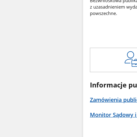
Bezwnioskowa publikac
z uzasadnieniem wyd
powszechne.
Informacje pu
Zamówienia publi
Monitor Sądowy i