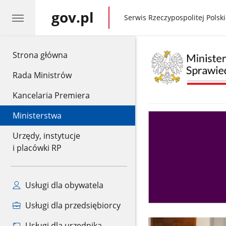
gov.pl
gov.pl
Serwis Rzeczypospolitej Polski
gov.pl
Strona główna
Rada Ministrów
Kancelaria Premiera
Ministerstwa
Asystent
sędziego
Urzędy, instytucje
i placówki RP
Usługi dla obywatela
Usługi dla przedsiębiorcy
Usługi dla urzędnika