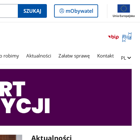
Logowanie
SZUKAJ
mObywatel
do
panelu
Otwórz
okno
z
tłumac
o robimy
Aktualności
Załatw sprawę
Kontakt
Zmień ję
PL
języka
migowe
Aktualności