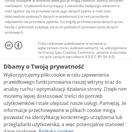
Strony dostępne w domenie www.gov.pl mogą zawierać adresy skrzynek
mailowych. Użytkownik korzystający z odnośnika będącego adresem e-
mail zgadza się na przetwarzanie jego danych (adres e-mail oraz
dobrowolnie podanych danych w wiadomości) w celu przesłania
odpowiedzi na przesłane pytania. Szczegóły przetwarzania danych przez
każdą z jednostek znajdują się w ich politykach przetwarzania danych
osobowych.
Treści tekstowe publikowane w serwisie (z
wyłączeniem treści audiowizualnych), są udostępniane
na licencji typu Creative Commons: uznanie autorstwa
- na tych samych warunkach 4.0 (CC BY-SA 4.0).
Materiały audiowizualne, w tym zdjęcia, materiały
Dbamy o Twoją prywatność
audio i wideo, są udostępniane na licencji typu
Creative Commons: uznanie autorstwa użycie
Wykorzystujemy pliki cookie w celu zapewnienia
niekomercyjne - bez utworów zależnych 4.0 (CC BY-
NC-ND 4.0), o ile nie jest to stwierdzone inaczej.
prawidłowego funkcjonowania naszej witryny oraz do
analizy ruchu i optymalizacji działania strony. Dzięki nim
możemy lepiej dostosować treści do potrzeb
użytkowników i stale ulepszać nasze usługi. Pamiętaj, że
informacje przechowywane w plikach cookie mogą
pozwalać na identyfikację konkretnego urządzenia lub
przeglądarki użytkownika, a więc potencjalnie stanowić
dane osobowe.
Polityka cookies