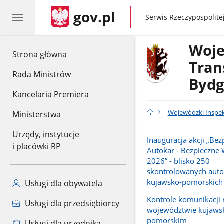
gov.pl
gov.pl
Serwis Rzeczypospolitej
Woje
gov.pl
Strona główna
Tran
Rada Ministrów
Bydg
Kancelaria Premiera
Wojewódzki Inspe
Ministerstwa
Urzędy, instytucje
Inauguracja akcji „Bez
i placówki RP
Autokar - Bezpieczne
2026” - blisko 250
skontrolowanych aut
kujawsko-pomorskich
Usługi dla obywatela
Kontrole komunikacji 
Usługi dla przedsiębiorcy
województwie kujaws
pomorskim
Usługi dla urzędnika