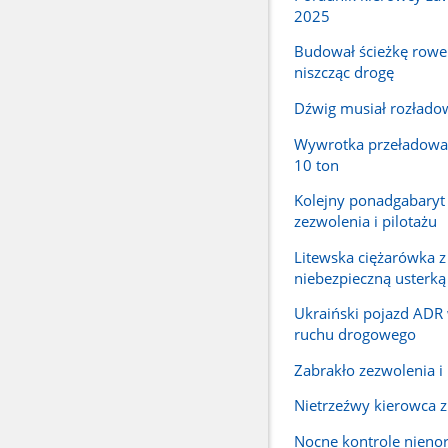
2025
Budował ścieżkę row
niszcząc drogę
Dźwig musiał rozłado
Wywrotka przeładowa
10 ton
Kolejny ponadgabaryt
zezwolenia i pilotażu
Litewska ciężarówka z
niebezpieczną usterką
Ukraiński pojazd ADR
ruchu drogowego
Zabrakło zezwolenia i 
Nietrzeźwy kierowca z 
Nocne kontrole nien