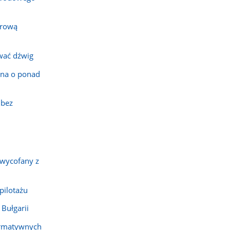
erową
wać dźwig
na o ponad
 bez
 wycofany z
pilotażu
Bułgarii
ormatywnych