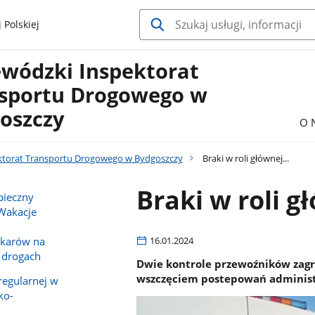
 Polskiej
wódzki Inspektorat
sportu Drogowego w
oszczy
O 
ktorat Transportu Drogowego w Bydgoszczy
Braki w roli głównej...
Braki w roli gł
pieczny
 Wakacje
okarów na
16.01.2024
 drogach
Dwie kontrole przewoźników zag
wszczęciem postepowań administ
regularnej w
ko-