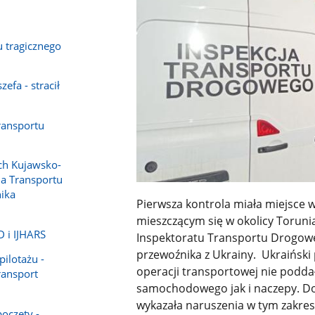
u tragicznego
zefa - stracił
ransportu
ch Kujawsko-
ja Transportu
ika
Pierwsza kontrola miała miejsce w
mieszczącym się w okolicy Toruni
D i IJHARS
Inspektoratu Transportu Drogowe
przewoźnika z Ukrainy. Ukraiński
pilotażu -
operacji transportowej nie podd
ransport
samochodowego jak i naczepy. Do
wykazała naruszenia w tym zakresi
oczęty -