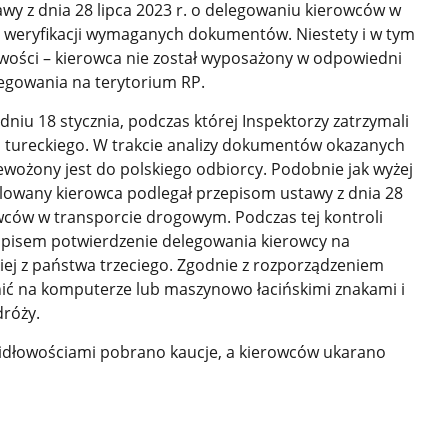
wy z dnia 28 lipca 2023 r. o delegowaniu kierowców w
weryfikacji wymaganych dokumentów. Niestety i w tym
wości – kierowca nie został wyposażony w odpowiedni
egowania na terytorium RP.
dniu 18 stycznia, podczas której Inspektorzy zatrzymali
a tureckiego. W trakcie analizy dokumentów okazanych
zewożony jest do polskiego odbiorcy. Podobnie jak wyżej
owany kierowca podlegał przepisom ustawy z dnia 28
owców w transporcie drogowym. Podczas tej kontroli
gopisem potwierdzenie delegowania kierowcy na
iej z państwa trzeciego. Zgodnie z rozporządzeniem
nić na komputerze lub maszynowo łacińskimi znakami i
róży.
idłowościami pobrano kaucje, a kierowców ukarano