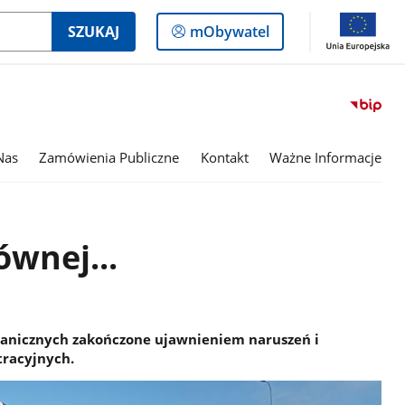
Logowanie
SZUKAJ
mObywatel
do
panelu
Nas
Zamówienia Publiczne
Kontakt
Ważne Informacje
ównej...
ranicznych zakończone ujawnieniem naruszeń i
racyjnych.