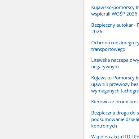
Kujawsko-pomorscy I
wspierali WOŚP 2026
Bezpieczny autokar - 
2026
Ochrona rodzimego r
transportowego
Litewska naczepa z w
negatywnym
Kujawsko-Pomorscy i
ujawnili przewozy bez
wymaganych tachogr
Kierowca z promilami
Bezpieczna droga do s
podsumowanie działa
kontrolnych
Wspólna akcja ITD i I