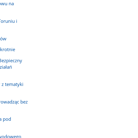
owu na
oruniu i
tów
krotnie
Bezpieczny
ziałań
 z tematyki
rowadząc bez
a pod
awodowego