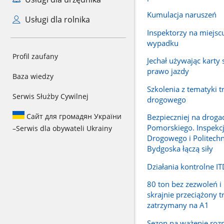
Kumulacja naruszeń
Usługi dla rolnika
Inspektorzy na miejsc
wypadku
Profil zaufany
Jechał używając karty s
prawo jazdy
Baza wiedzy
Szkolenia z tematyki t
Serwis Służby Cywilnej
drogowego
Сайт для громадян України
Bezpieczniej na droga
Pomorskiego. Inspekc
–
Serwis dla obywateli Ukrainy
Drogowego i Politechn
Bydgoska łączą siły
Działania kontrolne IT
80 ton bez zezwoleń i 
skrajnie przeciążony t
zatrzymany na A1
Sezon na ważenie rozp