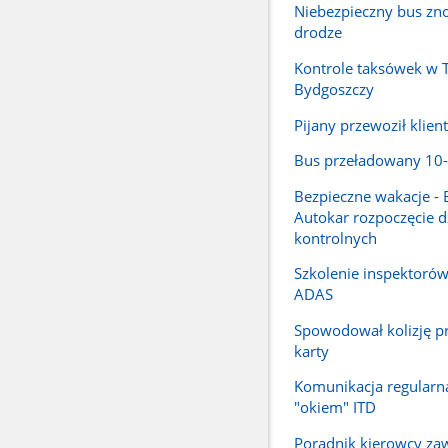
Niebezpieczny bus zn
drodze
Kontrole taksówek w T
Bydgoszczy
Pijany przewoził klien
Bus przeładowany 10-
Bezpieczne wakacje - 
Autokar rozpoczęcie d
kontrolnych
Szkolenie inspektorów
ADAS
Spowodował kolizję p
karty
Komunikacja regularn
"okiem" ITD
Poradnik kierowcy z