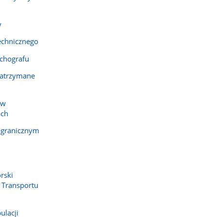
y
echnicznego
chografu
 zatrzymane
 w
ach
agranicznym
rski
 Transportu
ulacji