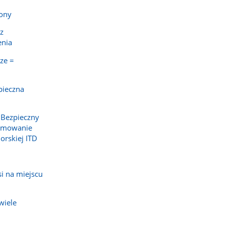
tony
z
enia
ze =
pieczna
 Bezpieczny
sumowanie
orskiej ITD
si na miejscu
wiele