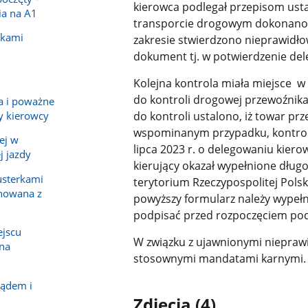
kierowca podlegał przepisom usta
ia na A1
transporcie drogowym dokonano 
ikami
zakresie stwierdzono nieprawidło
dokument tj. w potwierdzenie del
Kolejna kontrola miała miejsce w 
do kontroli drogowej przewoźnik
a i poważne
y kierowcy
do kontroli ustalono, iż towar pr
wspominanym przypadku, kontrol
ej w
lipca 2023 r. o delegowaniu kier
j jazdy
kierujący okazał wypełnione dłu
usterkami
terytorium Rzeczypospolitej Polsk
nowana z
powyższy formularz należy wypeł
podpisać przed rozpoczęciem pod
ejscu
W związku z ujawnionymi niepraw
na
stosownymi mandatami karnymi.
lądem i
Zdjęcia (4)