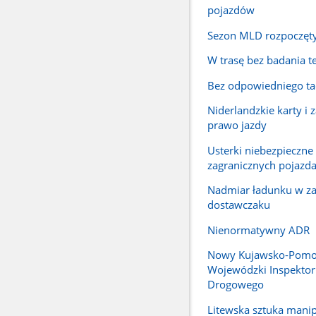
pojazdów
Sezon MLD rozpoczęt
W trasę bez badania t
Bez odpowiedniego ta
Niderlandzkie karty i
prawo jazdy
Usterki niebezpieczne
zagranicznych pojazd
Nadmiar ładunku w z
dostawczaku
Nienormatywny ADR
Nowy Kujawsko-Pomo
Wojewódzki Inspektor
Drogowego
Litewska sztuka manip