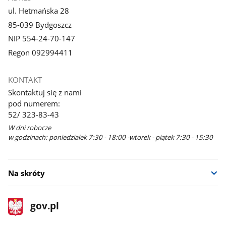
ul. Hetmańska 28
85-039 Bydgoszcz
NIP 554-24-70-147
Regon 092994411
KONTAKT
Skontaktuj się z nami
pod numerem:
52/ 323-83-43
W dni robocze
w godzinach: poniedziałek 7:30 - 18:00 -wtorek - piątek 7:30 - 15:30
Na skróty
stopka
Strona
gov.pl
gov.pl
główna