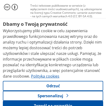
Treści tekstowe publikowane w serwisie (z
wyłączeniem treści audiowizualnych), są udostępniane
na licencji typu Creative Commons: uznanie autorstwa
- na tych samych warunkach 4.0 (CC BY-SA 4.0).
Materiały audiowizualne, w tym zdjęcia, materiały
Dbamy o Twoją prywatność
audio i wideo, są udostępniane na licencji typu
Creative Commons: uznanie autorstwa użycie
Wykorzystujemy pliki cookie w celu zapewnienia
niekomercyjne - bez utworów zależnych 4.0 (CC BY-
NC-ND 4.0), o ile nie jest to stwierdzone inaczej.
prawidłowego funkcjonowania naszej witryny oraz do
analizy ruchu i optymalizacji działania strony. Dzięki nim
możemy lepiej dostosować treści do potrzeb
użytkowników i stale ulepszać nasze usługi. Pamiętaj, że
informacje przechowywane w plikach cookie mogą
pozwalać na identyfikację konkretnego urządzenia lub
przeglądarki użytkownika, a więc potencjalnie stanowić
dane osobowe.
Polityka cookies
Odrzuć
Spersonalizuj
Zezwól na wszystkie