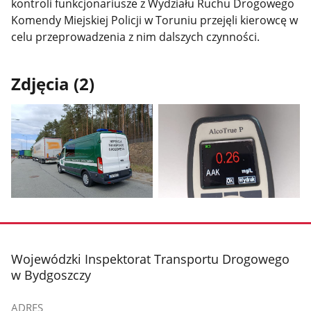
kontroli funkcjonariusze z Wydziału Ruchu Drogowego
Komendy Miejskiej Policji w Toruniu przejęli kierowcę w
celu przeprowadzenia z nim dalszych czynności.
Zdjęcia (2)
Pokaż
Pokaż
zdjęcie
zdjęcie
1
2
z
z
stopka
Wojewódzki Inspektorat Transportu Drogowego
galerii.
galerii.
w Bydgoszczy
ADRES