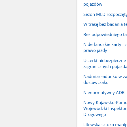
pojazdów
Sezon MLD rozpoczęt
W trasę bez badania t
Bez odpowiedniego ta
Niderlandzkie karty i
prawo jazdy
Usterki niebezpieczne
zagranicznych pojazd
Nadmiar ładunku w z
dostawczaku
Nienormatywny ADR
Nowy Kujawsko-Pomo
Wojewódzki Inspektor
Drogowego
Litewska sztuka manip