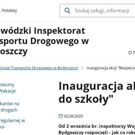
 Polskiej
wódzki Inspektorat
sportu Drogowego w
oszczy
O 
ktorat Transportu Drogowego w Bydgoszczy
Inauguracja akcji "Bezpiec
Inauguracja a
pieczny
 Wakacje
do szkoły"
okarów na
 drogach
02.09.2025
regularnej w
Od 2 września br. inspektorzy W
ko-
Bydgoszczy rozpoczęli - jak co r