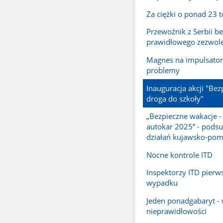
Za ciężki o ponad 23 
Przewoźnik z Serbii be
prawidłowego zezwol
Magnes na impulsator
problemy
Inauguracja akcji "Bez
droga do szkoły"
„Bezpieczne wakacje -
autokar 2025” - pod
działań kujawsko-pom
Nocne kontrole ITD
Inspektorzy ITD pierw
wypadku
Jeden ponadgabaryt - 
nieprawidłowości