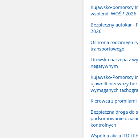
Kujawsko-pomorscy I
wspierali WOŚP 2026
Bezpieczny autokar - 
2026
Ochrona rodzimego r
transportowego
Litewska naczepa z w
negatywnym
Kujawsko-Pomorscy i
ujawnili przewozy bez
wymaganych tachogr
Kierowca z promilami
Bezpieczna droga do s
podsumowanie działa
kontrolnych
Wspólna akcja ITD i I