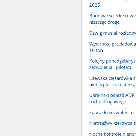
2025
Budował ścieżkę row
niszcząc drogę
Dźwig musiał rozłado
Wywrotka przeładowa
10 ton
Kolejny ponadgabaryt
zezwolenia i pilotażu
Litewska ciężarówka z
niebezpieczną usterką
Ukraiński pojazd ADR
ruchu drogowego
Zabrakło zezwolenia i 
Nietrzeźwy kierowca z 
Nocne kontrole nien