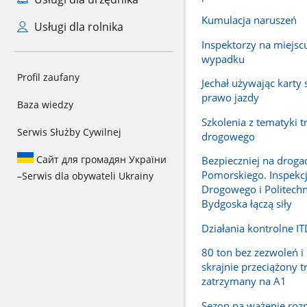
Kumulacja naruszeń
Usługi dla rolnika
Inspektorzy na miejsc
wypadku
Profil zaufany
Jechał używając karty s
prawo jazdy
Baza wiedzy
Szkolenia z tematyki t
Serwis Służby Cywilnej
drogowego
Сайт для громадян України
Bezpieczniej na droga
Pomorskiego. Inspekc
–
Serwis dla obywateli Ukrainy
Drogowego i Politechn
Bydgoska łączą siły
Działania kontrolne IT
80 ton bez zezwoleń i 
skrajnie przeciążony t
zatrzymany na A1
Sezon na ważenie rozp