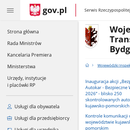
gov.pl
gov.pl
Serwis Rzeczypospolitej
Woje
gov.pl
Strona główna
Tran
Rada Ministrów
Bydg
Kancelaria Premiera
Wojewódzki Inspe
Ministerstwa
Urzędy, instytucje
Inauguracja akcji „Bez
i placówki RP
Autokar - Bezpieczne
2026” - blisko 250
skontrolowanych aut
kujawsko-pomorskich
Usługi dla obywatela
Kontrole komunikacji 
Usługi dla przedsiębiorcy
województwie kujaws
pomorskim
Usługi dla urzędnika