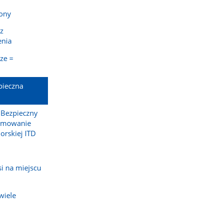
tony
z
enia
ze =
pieczna
 Bezpieczny
sumowanie
orskiej ITD
si na miejscu
wiele