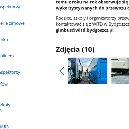
temu z roku na rok obserwuje si
nspektorzy
wykorzystywanych do przewozu dz
Rodzice, szkoły i organizatorzy prze
Ferie zimowe
kontaktować się z WITD w Bydgosz
gimbus@witd.bydgoszcz.pl
ynku
Zdjęcia (10)
ynikiem
nspektorzy
Pokaż
afów
poprzednie
Pokaż
Pokaż
zdjęcia
zdjęcie
zdjęcie
1
2
z
z
zkoły -
galerii.
galerii.
ń
JHARS