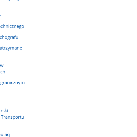
y
echnicznego
chografu
 zatrzymane
 w
ach
agranicznym
rski
 Transportu
ulacji