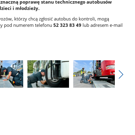
ę znaczną poprawę stanu technicznego autobusów
ieci i młodzieży.
wozów, którzy chcą zgłosić autobus do kontroli, mogą
czy pod numerem telefonu
52 323 83 49
lub adresem e-mail
Pokaż
nestęp
Pokaż
Pokaż
zdjęcia
zdjęcie
zdjęcie
3
4
z
z
galerii.
galerii.