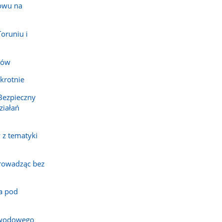
owu na
oruniu i
tów
krotnie
Bezpieczny
ziałań
 z tematyki
rowadząc bez
a pod
awodowego