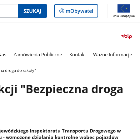
Logowanie
SZUKAJ
mObywatel
do
panelu
Nas
Zamówienia Publiczne
Kontakt
Ważne Informacje
zna droga do szkoły"
kcji "Bezpieczna droga
ojewódzkiego Inspektoratu Transportu Drogowego w
oku - wzmożone działania kontrolne wobec pojazdów