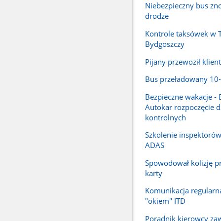
Niebezpieczny bus zn
drodze
Kontrole taksówek w T
Bydgoszczy
Pijany przewoził klien
Bus przeładowany 10-
Bezpieczne wakacje - 
Autokar rozpoczęcie d
kontrolnych
Szkolenie inspektorów
ADAS
Spowodował kolizję p
karty
Komunikacja regularn
"okiem" ITD
Poradnik kierowcy z