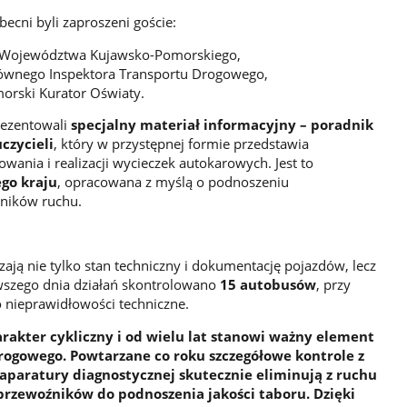
ecni byli zaproszeni goście:
 Województwa Kujawsko-Pomorskiego,
ównego Inspektora Transportu Drogowego,
orski Kurator Oświaty.
rezentowali
specjalny materiał informacyjny – poradnik
czycieli
, który w przystępnej formie przedstawia
wania i realizacji wycieczek autokarowych. Jest to
ego kraju
, opracowana z myślą o podnoszeniu
tników ruchu.
ają nie tylko stan techniczny i dokumentację pojazdów, lecz
rwszego dnia działań skontrolowano
15 autobusów
, przy
 nieprawidłowości techniczne.
arakter cykliczny i od wielu lat stanowi ważny element
ogowego. Powtarzane co roku szczegółowe kontrole z
aparatury diagnostycznej skutecznie eliminują z ruchu
przewoźników do podnoszenia jakości taboru. Dzięki