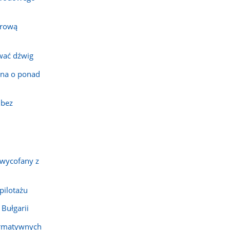
erową
wać dźwig
na o ponad
 bez
 wycofany z
pilotażu
Bułgarii
ormatywnych