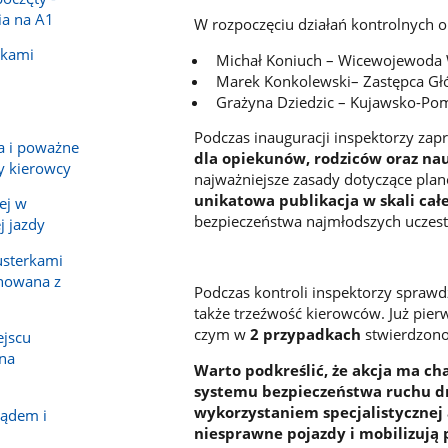
ia na A1
W rozpoczęciu działań kontrolnych ob
ikami
Michał Koniuch – Wicewojewoda
Marek Konkolewski– Zastępca Gł
Grażyna Dziedzic – Kujawsko-Pom
Podczas inauguracji inspektorzy zap
a i poważne
dla opiekunów, rodziców oraz nau
y kierowcy
najważniejsze zasady dotyczące plano
unikatowa publikacja w skali cał
ej w
bezpieczeństwa najmłodszych uczes
j jazdy
usterkami
nowana z
Podczas kontroli inspektorzy sprawdz
także trzeźwość kierowców. Już pie
czym w
2 przypadkach
stwierdzono
ejscu
na
Warto podkreślić, że akcja ma ch
systemu bezpieczeństwa ruchu dr
wykorzystaniem specjalistycznej 
lądem i
niesprawne pojazdy i mobilizują 