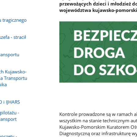
przewożących dzieci i młodzież 
województwa kujawsko-pomorski
u tragicznego
zefa - stracił
ransportu
ch Kujawsko-
ja Transportu
ika
D i IJHARS
pilotażu -
Kontrole prowadzone są w ramach a
ransport
wszystkim na stanie technicznym au
Kujawsko-Pomorskim Kuratorem Oświa
Diagnostyczną oraz infrastrukturę w
oczęty -