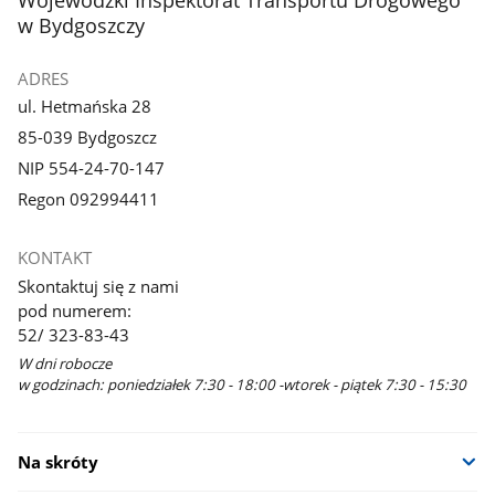
galerii.
w Bydgoszczy
ADRES
ul. Hetmańska 28
85-039 Bydgoszcz
NIP 554-24-70-147
Regon 092994411
KONTAKT
Skontaktuj się z nami
pod numerem:
52/ 323-83-43
W dni robocze
w godzinach: poniedziałek 7:30 - 18:00 -wtorek - piątek 7:30 - 15:30
Na skróty