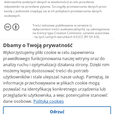
dobrowolnie podanych danych w wiadomości) w celu przesłania
odpowiedzi na przesłane pytania. Szczegóły przetwarzania danych przez
każdą z jednostek znajdują się w ich politykach przetwarzania danych
osobowych.
Treści tekstowe publikowane w serwisie (z
wyłączeniem treści audiowizualnych), są udostępniane
na licencji typu Creative Commons: uznanie autorstwa
- na tych samych warunkach 4.0 (CC BY-SA 4.0).
Materiały audiowizualne, w tym zdjęcia, materiały
Dbamy o Twoją prywatność
audio i wideo, są udostępniane na licencji typu
Creative Commons: uznanie autorstwa użycie
Wykorzystujemy pliki cookie w celu zapewnienia
niekomercyjne - bez utworów zależnych 4.0 (CC BY-
NC-ND 4.0), o ile nie jest to stwierdzone inaczej.
prawidłowego funkcjonowania naszej witryny oraz do
analizy ruchu i optymalizacji działania strony. Dzięki nim
możemy lepiej dostosować treści do potrzeb
użytkowników i stale ulepszać nasze usługi. Pamiętaj, że
informacje przechowywane w plikach cookie mogą
pozwalać na identyfikację konkretnego urządzenia lub
przeglądarki użytkownika, a więc potencjalnie stanowić
dane osobowe.
Polityka cookies
Odrzuć