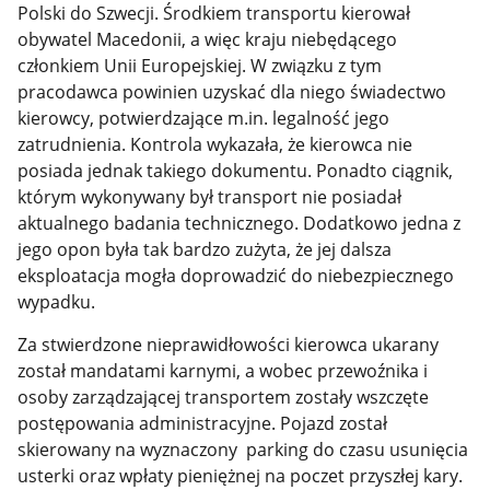
Polski do Szwecji. Środkiem transportu kierował
obywatel Macedonii, a więc kraju niebędącego
członkiem Unii Europejskiej. W związku z tym
pracodawca powinien uzyskać dla niego świadectwo
kierowcy, potwierdzające m.in. legalność jego
zatrudnienia. Kontrola wykazała, że kierowca nie
posiada jednak takiego dokumentu. Ponadto ciągnik,
którym wykonywany był transport nie posiadał
aktualnego badania technicznego. Dodatkowo jedna z
jego opon była tak bardzo zużyta, że jej dalsza
eksploatacja mogła doprowadzić do niebezpiecznego
wypadku.
Za stwierdzone nieprawidłowości kierowca ukarany
został mandatami karnymi, a wobec przewoźnika i
osoby zarządzającej transportem zostały wszczęte
postępowania administracyjne. Pojazd został
skierowany na wyznaczony parking do czasu usunięcia
usterki oraz wpłaty pieniężnej na poczet przyszłej kary.