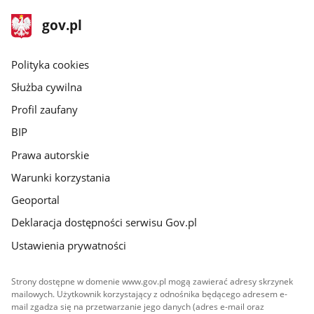
stopka
Strona
gov.pl
gov.pl
główna
gov.pl
Polityka cookies
Służba cywilna
Profil zaufany
BIP
Prawa autorskie
Warunki korzystania
Geoportal
Deklaracja dostępności serwisu Gov.pl
Ustawienia prywatności
Strony dostępne w domenie www.gov.pl mogą zawierać adresy skrzynek
mailowych. Użytkownik korzystający z odnośnika będącego adresem e-
mail zgadza się na przetwarzanie jego danych (adres e-mail oraz