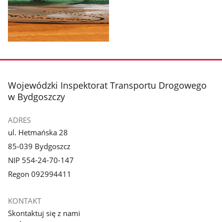
z
z
galerii.
galerii.
Pokaż
zdjęcie
3
z
stopka
Wojewódzki Inspektorat Transportu Drogowego
galerii.
w Bydgoszczy
ADRES
ul. Hetmańska 28
85-039 Bydgoszcz
NIP 554-24-70-147
Regon 092994411
KONTAKT
Skontaktuj się z nami