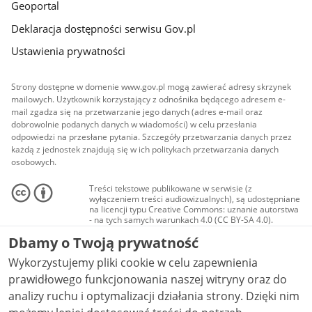
Geoportal
Deklaracja dostępności serwisu Gov.pl
Ustawienia prywatności
Strony dostępne w domenie www.gov.pl mogą zawierać adresy skrzynek
mailowych. Użytkownik korzystający z odnośnika będącego adresem e-
mail zgadza się na przetwarzanie jego danych (adres e-mail oraz
dobrowolnie podanych danych w wiadomości) w celu przesłania
odpowiedzi na przesłane pytania. Szczegóły przetwarzania danych przez
każdą z jednostek znajdują się w ich politykach przetwarzania danych
osobowych.
Treści tekstowe publikowane w serwisie (z
wyłączeniem treści audiowizualnych), są udostępniane
na licencji typu Creative Commons: uznanie autorstwa
- na tych samych warunkach 4.0 (CC BY-SA 4.0).
Materiały audiowizualne, w tym zdjęcia, materiały
Dbamy o Twoją prywatność
audio i wideo, są udostępniane na licencji typu
Creative Commons: uznanie autorstwa użycie
Wykorzystujemy pliki cookie w celu zapewnienia
niekomercyjne - bez utworów zależnych 4.0 (CC BY-
NC-ND 4.0), o ile nie jest to stwierdzone inaczej.
prawidłowego funkcjonowania naszej witryny oraz do
analizy ruchu i optymalizacji działania strony. Dzięki nim