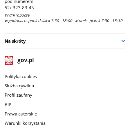
pod numerem:
52/ 323-83-43
W dni robocze
w godzinach: poniedziałek 7:30 - 18:00 -wtorek - piątek 7:30 - 15:30
Na skróty
stopka
Strona
gov.pl
gov.pl
główna
gov.pl
Polityka cookies
Służba cywilna
Profil zaufany
BIP
Prawa autorskie
Warunki korzystania