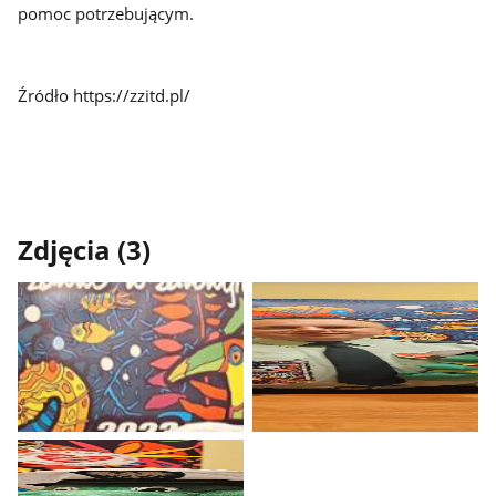
pomoc potrzebującym.
Źródło https://zzitd.pl/
Zdjęcia (3)
Pokaż
Pokaż
zdjęcie
zdjęcie
1
2