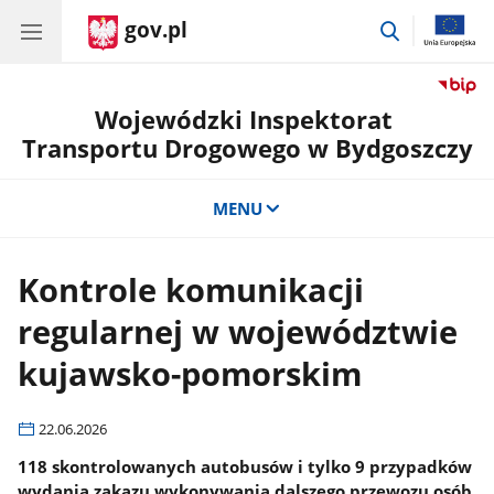
gov.pl
przejdź
do
wyszukiwar
Wojewódzki Inspektorat
Transportu Drogowego w Bydgoszczy
MENU
Kontrole komunikacji
regularnej w województwie
kujawsko-pomorskim
22.06.2026
118 skontrolowanych autobusów i tylko 9 przypadków
wydania zakazu wykonywania dalszego przewozu osób