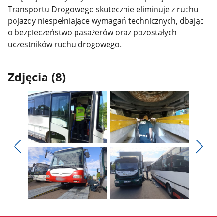
Transportu Drogowego skutecznie eliminuje z ruchu
pojazdy niespełniające wymagań technicznych, dbając
o bezpieczeństwo pasażerów oraz pozostałych
uczestników ruchu drogowego.
Zdjęcia (8)
Pokaż
Pokaż
zdjęcie
zdjęcie
Pokaż
Poka
1
2
poprzednie
nest
z
z
zdjęcia
zdjęc
galerii.
galerii.
Pokaż
Pokaż
zdjęcie
zdjęcie