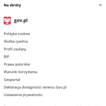
Na skróty
stopka
Strona
gov.pl
gov.pl
główna
gov.pl
Polityka cookies
Służba cywilna
Profil zaufany
BIP
Prawa autorskie
Warunki korzystania
Geoportal
Deklaracja dostępności serwisu Gov.pl
Ustawienia prywatności