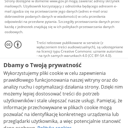
Strony dostępne w domenie www.gov.pl mogą zawierać adresy skrzynek
mailowych. Użytkownik korzystający z odnośnika będącego adresem e-
mail zgadza się na przetwarzanie jego danych (adres e-mail oraz
dobrowolnie podanych danych w wiadomości) w celu przesłania
odpowiedzi na przesłane pytania. Szczegóły przetwarzania danych przez
każdą z jednostek znajdują się w ich politykach przetwarzania danych
osobowych.
Treści tekstowe publikowane w serwisie (z
wyłączeniem treści audiowizualnych), są udostępniane
na licencji typu Creative Commons: uznanie autorstwa
- na tych samych warunkach 4.0 (CC BY-SA 4.0).
Materiały audiowizualne, w tym zdjęcia, materiały
Dbamy o Twoją prywatność
audio i wideo, są udostępniane na licencji typu
Creative Commons: uznanie autorstwa użycie
Wykorzystujemy pliki cookie w celu zapewnienia
niekomercyjne - bez utworów zależnych 4.0 (CC BY-
NC-ND 4.0), o ile nie jest to stwierdzone inaczej.
prawidłowego funkcjonowania naszej witryny oraz do
analizy ruchu i optymalizacji działania strony. Dzięki nim
możemy lepiej dostosować treści do potrzeb
użytkowników i stale ulepszać nasze usługi. Pamiętaj, że
informacje przechowywane w plikach cookie mogą
pozwalać na identyfikację konkretnego urządzenia lub
przeglądarki użytkownika, a więc potencjalnie stanowić