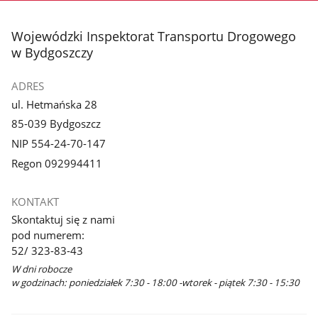
3
4
z
z
stopka
Wojewódzki Inspektorat Transportu Drogowego
galerii.
galerii.
w Bydgoszczy
ADRES
ul. Hetmańska 28
85-039 Bydgoszcz
NIP 554-24-70-147
Regon 092994411
KONTAKT
Skontaktuj się z nami
pod numerem:
52/ 323-83-43
W dni robocze
w godzinach: poniedziałek 7:30 - 18:00 -wtorek - piątek 7:30 - 15:30