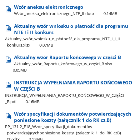
Wzór aneksu elektronicznego
Wzór​_aneksu​_elektronicznego​_NTE​_II.docx
0.14MB
Aktualny wzór wniosku o płatność dla programu
NTE I i II konkurs
Aktualny​_wzór​_wniosku​_o​_płatność​_dla​_programu​_NTE​_I​_i​_II​
_konkurs.xlsx
0.07MB
Aktualny wzór Raportu końcowego w części B
Aktualny​_wzór​_Raportu​_końcowego​_w​_części​_B.xlsx
0.05MB
INSTRUKCJA WYPEŁNIANIA RAPORTU KOŃCOWEGO
W CZĘŚCI B
INSTRUKCJA​_WYPEŁNIANIA​_RAPORTU​_KOŃCOWEGO​_W​_CZĘŚCI​
_B.pdf
0.16MB
Wzór specyfikacji dokumentów potwierdzających
poniesione koszty (załącznik 1 do RK cz.B)
PP​_131-2​_F18​_Wzór​_specyfikacji​_dokumentów​
_potwierdzającychponiesione​_koszty​_(załącznik​_1​_do​_RK​_czB)​
_(1).xlsx
0.13MB