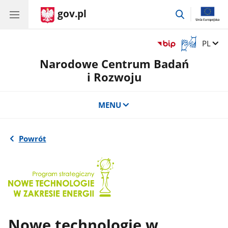
gov.pl
przejdź
do
wyszukiwar
Otwórz
Zmień 
PL
okno
Narodowe Centrum Badań
z
tłumaczem
i Rozwoju
języka
migowego
MENU
Powrót
Nowe technologie w