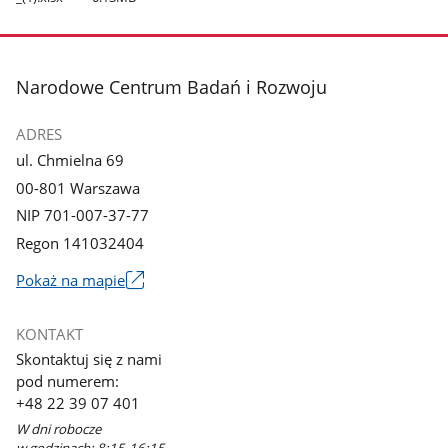
stopka
Narodowe Centrum Badań i Rozwoju
ADRES
ul. Chmielna 69
00-801 Warszawa
NIP 701-007-37-77
Regon 141032404
Pokaż na mapie
Link
otworzy
KONTAKT
się
Skontaktuj się z nami
w
pod numerem:
nowym
+48 22 39 07 401
oknie
W dni robocze
w godzinach: 8:15-16:15