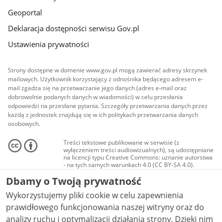
Geoportal
Deklaracja dostępności serwisu Gov.pl
Ustawienia prywatności
Strony dostępne w domenie www.gov.pl mogą zawierać adresy skrzynek
mailowych. Użytkownik korzystający z odnośnika będącego adresem e-
mail zgadza się na przetwarzanie jego danych (adres e-mail oraz
dobrowolnie podanych danych w wiadomości) w celu przesłania
odpowiedzi na przesłane pytania. Szczegóły przetwarzania danych przez
każdą z jednostek znajdują się w ich politykach przetwarzania danych
osobowych.
Treści tekstowe publikowane w serwisie (z
wyłączeniem treści audiowizualnych), są udostępniane
na licencji typu Creative Commons: uznanie autorstwa
- na tych samych warunkach 4.0 (CC BY-SA 4.0).
Materiały audiowizualne, w tym zdjęcia, materiały
Dbamy o Twoją prywatność
audio i wideo, są udostępniane na licencji typu
Creative Commons: uznanie autorstwa użycie
Wykorzystujemy pliki cookie w celu zapewnienia
niekomercyjne - bez utworów zależnych 4.0 (CC BY-
NC-ND 4.0), o ile nie jest to stwierdzone inaczej.
prawidłowego funkcjonowania naszej witryny oraz do
analizy ruchu i optymalizacji działania strony. Dzięki nim