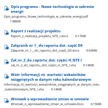
Opis programu - Nowe technologie w zakresie
energii
Opis​_programu​_Nowe​_technologie​_w​_zakresie​_energii.pdf
1.98MB
Raport z realizacji projektu
Raport​_z​_realizacji​_projektu​_NTE​_I.docx
0.17MB
Załącznik nr 1​_ do raportu dot. część D5
Załącznik​_nr​_1​_​_do​_raportu​_dot​_część​_D5.docx
0.03MB
Zał​_nr​_2​_do​_raportu​_dot. części H​_NTE I
zał​_nr​_2​_do​_raportu​_dot​_części​_H​_NTE​_I.xlsx
0.14MB
Wzór informacji nt. wartości wskaźników
osiągniętych w danym roku kalendarzowym
Informacja​_nt​_wartości​_wskaźników​_osiągniętych​_w​_danym​_roku​
_kalendarzowym​_NTE​_I.xlsx
0.14MB
Wniosek o wprowadzenie zmian w umowie
Wniosek​_o​_wprowadzenie​_zmian​_w​_umowie.docx
0.15MB