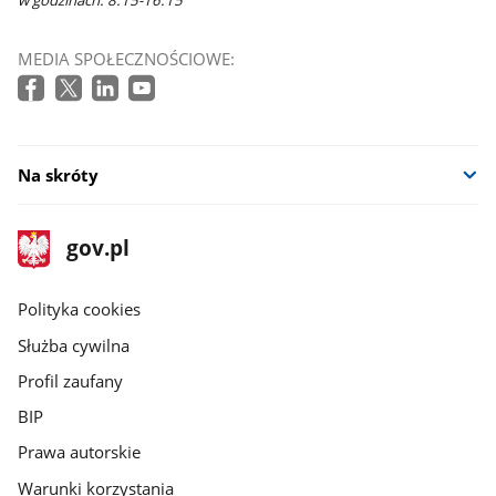
MEDIA SPOŁECZNOŚCIOWE:
Na skróty
stopka
Strona
gov.pl
gov.pl
główna
gov.pl
Polityka cookies
Służba cywilna
Profil zaufany
BIP
Prawa autorskie
Warunki korzystania