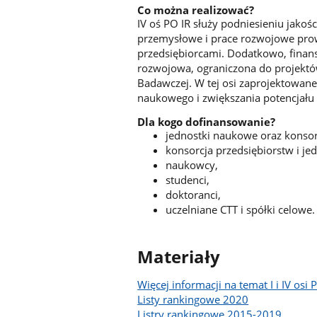
Co można realizować?
IV oś PO IR służy podniesieniu jakoś
przemysłowe i prace rozwojowe pro
przedsiębiorcami. Dodatkowo, finans
rozwojowa, ograniczona do projektów
Badawczej. W tej osi zaprojektowane 
naukowego i zwiększania potencjału
Dla kogo dofinansowanie?
jednostki naukowe oraz konso
konsorcja przedsiębiorstw i j
naukowcy,
studenci,
doktoranci,
uczelniane CTT i spółki celowe.
Materiały
Więcej informacji na temat I i IV osi 
Listy rankingowe 2020
Listry rankingowe 2015-2019