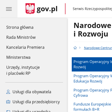
gov.pl
gov.pl
Serwis Rzeczypospolitej
Narodowe
gov.pl
Strona główna
i Rozwoju
Rada Ministrów
Kancelaria Premiera
Narodowe Centrum
Ministerstwa
Program Operacyjny I
Rozwój
Urzędy, instytucje
i placówki RP
Program Operacyjny 
Edukacja Rozwój
Program Operacyjny P
Usługi dla obywatela
Cyfrowa
Usługi dla przedsiębiorcy
Fundusze Europejski
formułach B+R
Usługi dla urzędnika