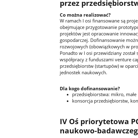
przez przedsiębiorst
Co można realizować?
W ramach I osi finansowane są proj
obejmujące przygotowanie prototypó
projektów jest opracowanie innowac
gospodarczej. Dofinansowanie można
rozwojowych (obowiązkowych w proj
Ponadto w I osi przewidziany zosta
współpracy z funduszami venture ca
przedsiębiorstw (startupów) w oparc
jednostek naukowych.
Dla kogo dofinansowanie?
przedsiębiorstwa: mikro, małe i
konsorcja przedsiębiorstw, ko
IV Oś priorytetowa P
naukowo-badawcze