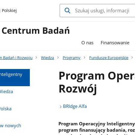
 Polskiej
 Centrum Badań
O nas
Finansowanie
 Badań i Rozwoju
Wiedza
Programy
Fundusze Europejskie
Program Opera
nteligentny
Rozwój
Wiedza
BRIdge Alfa
olska
Program Operacyjny Inteligentny 
e w nowych
program finansujący badania, ro