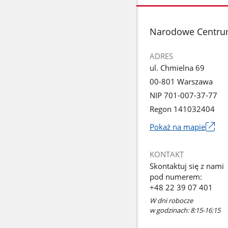
stopka
Narodowe Centru
ADRES
ul. Chmielna 69
00-801 Warszawa
NIP 701-007-37-77
Regon 141032404
Pokaż na mapie
Link
otworzy
KONTAKT
się
Skontaktuj się z nami
w
pod numerem:
nowym
+48 22 39 07 401
oknie
W dni robocze
w godzinach: 8:15-16:15