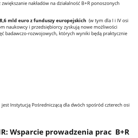
z zwiększanie nakładów na działalność B+R ponoszonych
8,6 mld euro z funduszy europejskich
(w tym dla I i IV osi
kom naukowcy i przedsiębiorcy zyskują nowe możliwości
ęć badawczo-rozwojowych, których wyniki będą praktycznie
est Instytucją Pośredniczącą dla dwóch spośród czterech osi
OIR: Wsparcie prowadzenia prac B+R