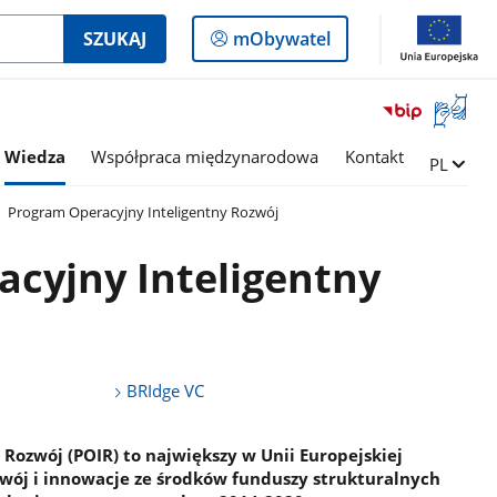
Logowanie
SZUKAJ
mObywatel
do
panelu
Otwórz
okno
z
Wiedza
Współpraca międzynarodowa
Kontakt
Zmień ję
PL
tłumac
języka
Program Operacyjny Inteligentny Rozwój
migowe
cyjny Inteligentny
BRIdge VC
Rozwój (POIR) to największy w Unii Europejskiej
zwój i innowacje ze środków funduszy strukturalnych