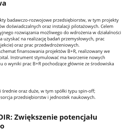
wa
ekty badawczo-rozwojowe przedsiębiorstw, w tym projekty
w doświadczalnych oraz instalacji pilotażowych. Celem
yjnego rozwiązania możliwego do wdrożenia w działalności
 uzyskać na realizację badań przemysłowych, prac
ekcie) oraz prac przedwdrożeniowych.
ł schemat finansowania projektów B+R, realizowany we
pital. Instrument stymulować ma tworzenie nowych
iu o wyniki prac B+R pochodzące głównie ze środowiska
 średnie oraz duże, w tym spółki typu spin-off;
nsorcja przedsiębiorstw i jednostek naukowych.
OIR: Zwiększenie potencjału
go