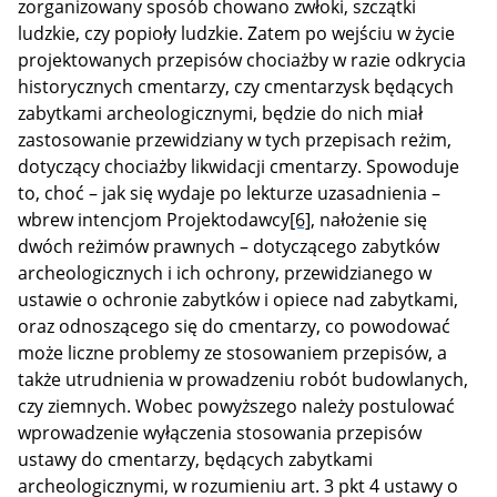
zorganizowany sposób chowano zwłoki, szczątki
ludzkie, czy popioły ludzkie. Zatem po wejściu w życie
projektowanych przepisów chociażby w razie odkrycia
historycznych cmentarzy, czy cmentarzysk będących
zabytkami archeologicznymi, będzie do nich miał
zastosowanie przewidziany w tych przepisach reżim,
dotyczący chociażby likwidacji cmentarzy. Spowoduje
to, choć – jak się wydaje po lekturze uzasadnienia –
wbrew intencjom Projektodawcy
[6]
, nałożenie się
dwóch reżimów prawnych – dotyczącego zabytków
archeologicznych i ich ochrony, przewidzianego w
ustawie o ochronie zabytków i opiece nad zabytkami,
oraz odnoszącego się do cmentarzy, co powodować
może liczne problemy ze stosowaniem przepisów, a
także utrudnienia w prowadzeniu robót budowlanych,
czy ziemnych. Wobec powyższego należy postulować
wprowadzenie wyłączenia stosowania przepisów
ustawy do cmentarzy, będących zabytkami
archeologicznymi, w rozumieniu art. 3 pkt 4 ustawy o