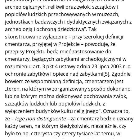
archeologicznych, relikwii oraz zwłok, szczątków i
popiołów ludzkich przechowywanych w muzeach,
jednostkach badawczych i dydaktycznych związanych z
archeologią i ochroną dziedzictwa”. Tak
skonstruowane wyłączenie – przy szerokiej definicji
cmentarza, przyjętej w Projekcie – powoduje, że
przepisy Projektu będą mieć zastosowanie do
cmentarzy, będących zabytkami archeologicznymi w
rozumieniu art. 3 pkt 4 ustawy z dnia 23 lipca 2003 r. o
ochronie zabytków i opiece nad zabytkami
[5]
. Zgodnie
bowiem ze wspomnianą definicją, cmentarzem jest
„teren, na którym w zorganizowany sposób dokonano
lub na którym można dokonywać pochowania zwłok,
szczątków ludzkich lub popiołów ludzkich, z
wyłączeniem budynków kultu religijnego”. Oznacza to,
że –
lege non distinguente –
za cmentarz będzie uznany
każdy teren, na którym kiedykolwiek, niezależnie, czy
było to np. czterysta czy cztery tysiące lat temu, w