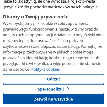
jakie to „koszty”, tj. ile one wynoszą. Projekt określa
jedynie źródło pochodzenia środków na ich pokrycie
(budżet państwa), zapominając o konieczności
Dbamy o Twoją prywatność
ustalenia ich wysokości lub zasad obliczenia. Umowa, o
Wykorzystujemy pliki cookie w celu zapewnienia
której mowa w art. 10 ust. 8 Projektu, określać będzie
prawidłowego funkcjonowania naszej witryny oraz do
jedynie organizacyjne i techniczne aspekty ich wypłaty,
analizy ruchu i optymalizacji działania strony. Dzięki nim
nie może natomiast regulować ich wysokości, zakres
możemy lepiej dostosować treści do potrzeb
art. 10 ust. 8 Projektu precyzyjnie bowiem wskazuje,
użytkowników i stale ulepszać nasze usługi. Pamiętaj, że
czego dotyczyć ma umowa i nie ma w zakresie
informacje przechowywane w plikach cookie mogą
przedmiotowym tego przepisu określenia wysokości
pozwalać na identyfikację konkretnego urządzenia lub
wskazanych kosztów, czy też zasad ich obliczania. To
przeglądarki użytkownika, a więc potencjalnie stanowić
istotny mankament Projektu. Wskazać również należy,
dane osobowe.
Polityka cookies
że Projektodawca nie uregulował w sposób zupełny
przewożenia zwłok celem przeprowadzenia badań
Odrzuć
pośmiertnych – zaznaczając jedynie, że to zadanie
własne powiatu (art. 10 ust. 4 Projektu). Nie jest
Spersonalizuj
wiadome, w jaki sposób będzie się to odbywać, jaki
podmiot będzie to wykonywał, w tym jakimi musi
Zezwól na wszystkie
dysponować kwalifikacjami, itp. Materia ta powinna być