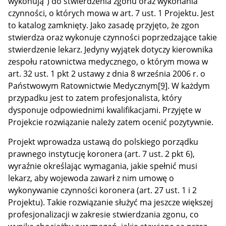
wykonują”) do stwierdzenia zgonu oraz wykonania
czynności, o których mowa w art. 7 ust. 1 Projektu. Jest
to katalog zamknięty. Jako zasadę przyjęto, że zgon
stwierdza oraz wykonuje czynności poprzedzające takie
stwierdzenie lekarz. Jedyny wyjątek dotyczy kierownika
zespołu ratownictwa medycznego, o którym mowa w
art. 32 ust. 1 pkt 2 ustawy z dnia 8 września 2006 r. o
Państwowym Ratownictwie Medycznym
[9]
. W każdym
przypadku jest to zatem profesjonalista, który
dysponuje odpowiednimi kwalifikacjami. Przyjęte w
Projekcie rozwiązanie należy zatem ocenić pozytywnie.
Projekt wprowadza ustawą do polskiego porządku
prawnego instytucję koronera (art. 7 ust. 2 pkt 6),
wyraźnie określając wymagania, jakie spełnić musi
lekarz, aby wojewoda zawarł z nim umowę o
wykonywanie czynności koronera (art. 27 ust. 1 i 2
Projektu). Takie rozwiązanie służyć ma jeszcze większej
profesjonalizacji w zakresie stwierdzania zgonu, co