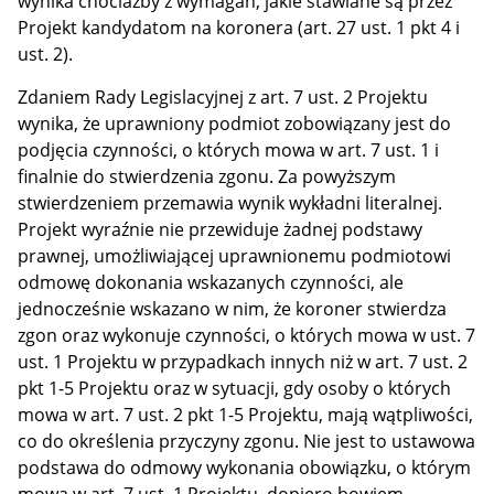
wynika chociażby z wymagań, jakie stawiane są przez
Projekt kandydatom na koronera (art. 27 ust. 1 pkt 4 i
ust. 2).
Zdaniem Rady Legislacyjnej z art. 7 ust. 2 Projektu
wynika, że uprawniony podmiot zobowiązany jest do
podjęcia czynności, o których mowa w art. 7 ust. 1 i
finalnie do stwierdzenia zgonu. Za powyższym
stwierdzeniem przemawia wynik wykładni literalnej.
Projekt wyraźnie nie przewiduje żadnej podstawy
prawnej, umożliwiającej uprawnionemu podmiotowi
odmowę dokonania wskazanych czynności, ale
jednocześnie wskazano w nim, że koroner stwierdza
zgon oraz wykonuje czynności, o których mowa w ust. 7
ust. 1 Projektu w przypadkach innych niż w art. 7 ust. 2
pkt 1-5 Projektu oraz w sytuacji, gdy osoby o których
mowa w art. 7 ust. 2 pkt 1-5 Projektu, mają wątpliwości,
co do określenia przyczyny zgonu. Nie jest to ustawowa
podstawa do odmowy wykonania obowiązku, o którym
mowa w art. 7 ust. 1 Projektu, dopiero bowiem