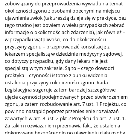
zobowiązany do przeprowadzenia wywiadu na temat
okoliczności zgonu z osobami obecnymi na miejscu
ujawnienia zwłok (tak zresztą dzieje się w praktyce, bez
tego trudno jest bowiem w wielu przypadkach zebrać
informacje o okolicznościach zdarzenia), jak również –
w przypadku wątpliwości, co do okoliczności i
przyczyny zgonu – przeprowadzić konsultację z
lekarzem specjalistą w dziedzinie medycyny sądowej,
co dotyczy przypadku, gdy dany lekarz nie jest
specjalistą w tym zakresie. Są to – czego dowodzi
praktyka – czynności istotne z punku widzenia
ustalenia przyczyny i okoliczności zgonu. Rada
Legislacyjna sugeruje zatem bardziej szczegółowe
ujęcie czynności podejmowanych przed stwierdzeniem
zgonu, a zatem rozbudowanie art. 7 ust. 1 Projektu, co
powinno nastąpić poprzez przeniesienie rozwiązań
zawartych w art. 8 ust. 2 pkt 2 Projektu do art. 7 ust. 1.
Za takim rozwiązaniem przemawia fakt, że ustalenia
dokonywane bezpośrednio po ujawnieniu ciała osoby