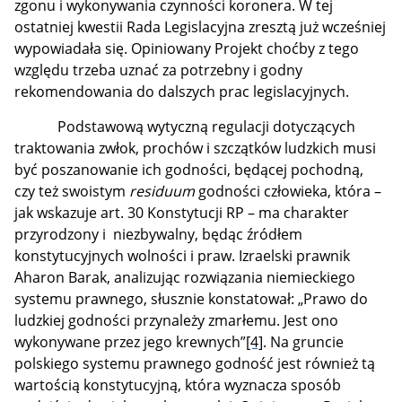
zgonu i wykonywania czynności koronera. W tej
ostatniej kwestii Rada Legislacyjna zresztą już wcześniej
wypowiadała się. Opiniowany Projekt choćby z tego
względu trzeba uznać za potrzebny i godny
rekomendowania do dalszych prac legislacyjnych.
Podstawową wytyczną regulacji dotyczących
traktowania zwłok, prochów i szczątków ludzkich musi
być poszanowanie ich godności, będącej pochodną,
czy też swoistym
residuum
godności człowieka, która –
jak wskazuje art. 30 Konstytucji RP – ma charakter
przyrodzony i niezbywalny, będąc źródłem
konstytucyjnych wolności i praw. Izraelski prawnik
Aharon Barak, analizując rozwiązania niemieckiego
systemu prawnego, słusznie konstatował: „Prawo do
ludzkiej godności przynależy zmarłemu. Jest ono
wykonywane przez jego krewnych”
[4]
. Na gruncie
polskiego systemu prawnego godność jest również tą
wartością konstytucyjną, która wyznacza sposób