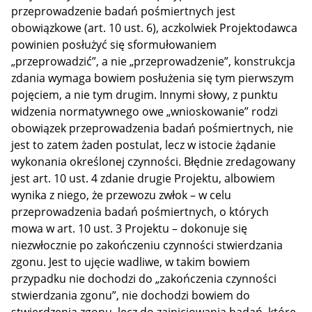
przeprowadzenie badań pośmiertnych jest
obowiązkowe (art. 10 ust. 6), aczkolwiek Projektodawca
powinien posłużyć się sformułowaniem
„przeprowadzić”, a nie „przeprowadzenie”, konstrukcja
zdania wymaga bowiem posłużenia się tym pierwszym
pojęciem, a nie tym drugim. Innymi słowy, z punktu
widzenia normatywnego owe „wnioskowanie” rodzi
obowiązek przeprowadzenia badań pośmiertnych, nie
jest to zatem żaden postulat, lecz w istocie żądanie
wykonania określonej czynności. Błędnie zredagowany
jest art. 10 ust. 4 zdanie drugie Projektu, albowiem
wynika z niego, że przewozu zwłok – w celu
przeprowadzenia badań pośmiertnych, o których
mowa w art. 10 ust. 3 Projektu – dokonuje się
niezwłocznie po zakończeniu czynności stwierdzania
zgonu. Jest to ujęcie wadliwe, w takim bowiem
przypadku nie dochodzi do „zakończenia czynności
stwierdzania zgonu”, nie dochodzi bowiem do
stwierdzenia zgonu, lecz do zainicjowania badań, które