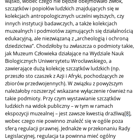
wąsko, wobec czego nie będzie obejmowało zwłok,
szczątków i popiołów ludzkich znajdujących się w
kolekcjach antropologicznych uczelni wyższych, czy
innych instytucji badawczych, a także kolekcjach
muzealnych i podmiotów zajmujących się działalnością
edukacyjną, ale niezwiązaną z „archeologią i ochroną
dziedzictwa”. Chodziłoby tu zwłaszcza o podmioty takie,
jak Muzeum Człowieka działające na Wydziale Nauk
Biologicznych Uniwersytetu Wrocławskiego, a
zawierające dużą kolekcję szczątków ludzkich (np.
przeszło sto czaszek z Azji i Afryki, pochodzących ze
zbiorów przedwojennych). W związku z powyższym
należałoby rozszerzyć wskazane wyłączenie również na
takie podmioty. Przy czym wystawianie szczątków
ludzkich na widok publiczny – w tym w ramach
ekspozycji muzealnej – jest zawsze kwestią drażliwą
[8]
,
wobec czego nie powinno znaleźć się w ogóle poza
sferą regulacji prawnej. Jednakże w przekonaniu Rady
Legislacyjnej, regulacja ta powinna mieć ogólny