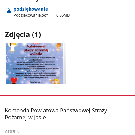
podziękowanie
Podziękowanie.pdf
0.86MB
Zdjęcia (1)
Pokaż
zdjęcie
1
z
stopka
Komenda Powiatowa Państwowej Straży
galerii.
Pożarnej w Jaśle
ADRES