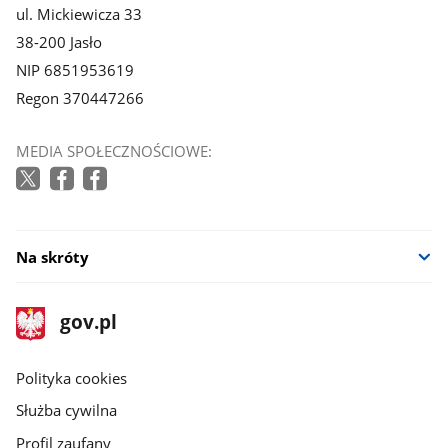
ul. Mickiewicza 33
38-200 Jasło
NIP 6851953619
Regon 370447266
MEDIA SPOŁECZNOŚCIOWE:
Na skróty
stopka
Strona
gov.pl
gov.pl
główna
gov.pl
Polityka cookies
Służba cywilna
Profil zaufany