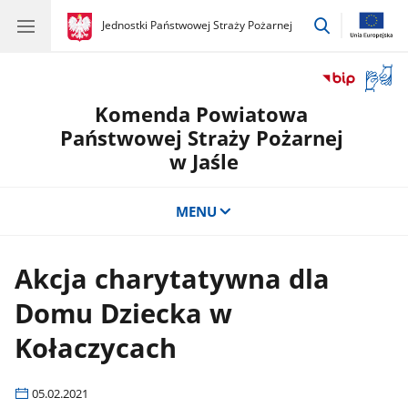
przejdź
gov.pl
Jednostki Państwowej Straży Pożarnej
gov.pl
Jednostki
do
Państwowej
wyszukiwar
Straży
Otwór
Pożarnej
okno
Komenda Powiatowa
z
tłuma
Państwowej Straży Pożarnej
języka
w Jaśle
migow
MENU
Akcja charytatywna dla
Domu Dziecka w
Kołaczycach
05.02.2021