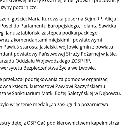
z Państwowej Straży Pożarnej, emerytowani pracownicy
użyny pożarnicze.
oszeni goście: Maria Kurowska poseł na Sejm RP, Alicja
 Poseł do Parlamentu Europejskiego, Jolanta Sawicka
g. Janusz Jabłoński zastępca podkarpackiego
raz z komendantami miejskimi i powiatowymi
 Pawluś starosta jasielski, wójtowie gmin z powiatu
endant powiatowy
Państwowej Straży Pożarnej w Jaśle
,
Zarządu Oddziału Wojewódzkiego ZOSP RP
,
wersytetu Bezpieczeństwa Życia we Lwowie.
 przekazał podziękowania za pomoc w organizacji
bowca księdzu kustoszowi Pawłowi Raczyńskiemu
za w Sanktuarium Matki Bożej Saletyńskiej w Dębowcu.
ło wręczenie medali „Za zasługi dla pożarnictwa
iestry dętej z OSP Gać pod kierownictwem kapelmistrza