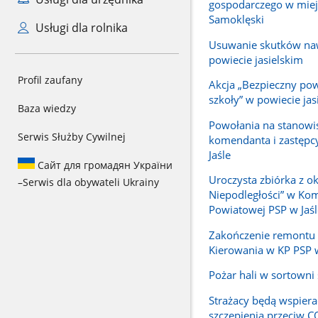
gospodarczego w mie
Samoklęski
Usługi dla rolnika
Usuwanie skutków na
powiecie jasielskim
Profil zaufany
Akcja „Bezpieczny po
szkoły” w powiecie jas
Baza wiedzy
Powołania na stanowi
Serwis Służby Cywilnej
komendanta i zastępc
Jaśle
Сайт для громадян України
Uroczysta zbiórka z ok
–
Serwis dla obywateli Ukrainy
Niepodległości” w Ko
Powiatowej PSP w Jaśl
Zakończenie remontu
Kierowania w KP PSP w
Pożar hali w sortowni
Strażacy będą wspiera
szczepienia przeciw 