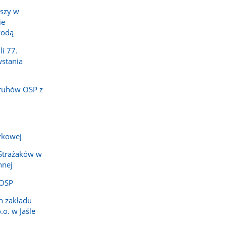
uszy w
ie
wodą
li 77.
stania
druhów OSP z
ażkowej
 Strażaków w
nnej
 OSP
h zakładu
.o. w Jaśle