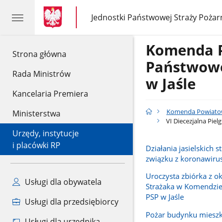
gov.pl
gov.pl
Jednostki Państwowej Straży Pożar
gov.pl
Jednostki
Państwowej
Straży
Komenda 
Pożarnej
gov.pl
Strona główna
Państwowe
Rada Ministrów
w Jaśle
Kancelaria Premiera
Komenda Powiatowa
Ministerstwa
VI Diecezjalna Pie
Urzędy, instytucje
i placówki RP
Działania jasielskich 
związku z koronawir
Uroczysta zbiórka z ok
Usługi dla obywatela
Strażaka w Komendzi
PSP w Jaśle
Usługi dla przedsiębiorcy
Pożar budynku mieszk
Usługi dla urzędnika