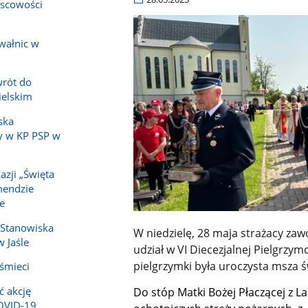
jscowości
wałnic w
wrót do
ielskim
ska
y w KP PSP w
azji „Święta
mendzie
e
 Stanowiska
W niedzielę, 28 maja strażacy zawo
 Jaśle
udział w VI Diecezjalnej Pielgr
pielgrzymki była uroczysta msza ś
 śmieci
ć akcję
Do stóp Matki Bożej Płaczącej z La
COVID-19