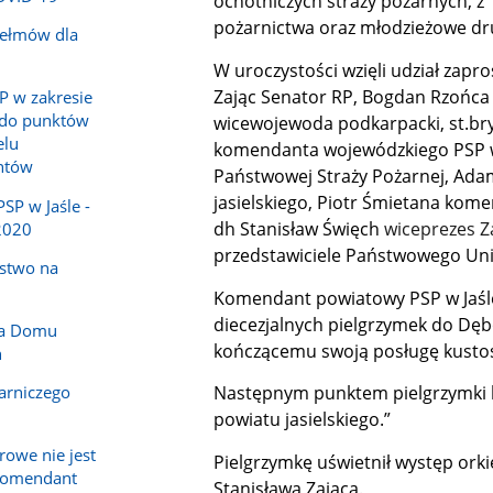
ochotniczych straży pożarnych, 
pożarnictwa oraz młodzieżowe dr
hełmów dla
W uroczystości wzięli udział zapr
Zając Senator RP, Bogdan Rzońca
P w zakresie
 do punktów
wicewojewoda podkarpacki, st.bry
elu
komendanta wojewódzkiego PSP w
ntów
Państwowej Straży Pożarnej, Adam
jasielskiego,
Piotr Śmietana kom
P w Jaśle -
dh Stanisław Święch
wiceprezes 
2020
przedstawiciele Państwowego Uni
ństwo na
Komendant powiatowy PSP w Jaśle
diecezjalnych pielgrzymek do Dę
la Domu
kończącemu swoją posługę kustos
h
Następnym punktem pielgrzymki by
arniczego
powiatu jasielskiego.”
owe nie jest
Pielgrzymkę uświetnił występ ork
komendant
Stanisława Zająca.