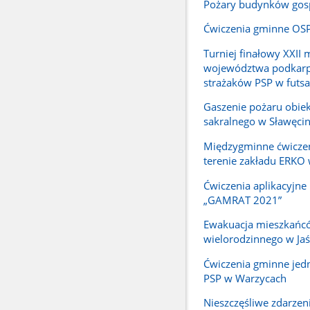
Pożary budynków gos
Ćwiczenia gminne OSP
Turniej finałowy XXII 
województwa podkarp
strażaków PSP w futsa
Gaszenie pożaru obie
sakralnego w Sławęcin
Międzygminne ćwicze
terenie zakładu ERKO 
Ćwiczenia aplikacyjne 
„GAMRAT 2021”
Ewakuacja mieszkańc
wielorodzinnego w Jaś
Ćwiczenia gminne jed
PSP w Warzycach
Nieszczęśliwe zdarzen