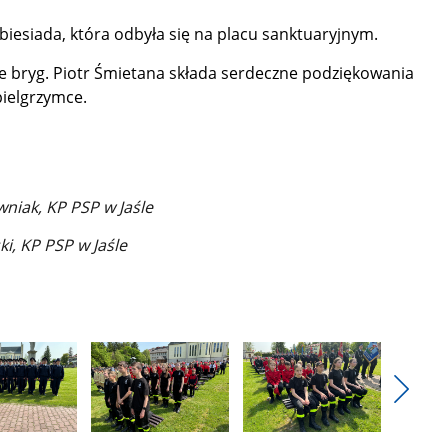
biesiada, która odbyła się na placu sanktuaryjnym.
 bryg. Piotr Śmietana składa serdeczne podziękowania
pielgrzymce.
niak, KP PSP w Jaśle
ki, KP PSP w Jaśle
Pokaż
nestęp
Pokaż
Pokaż