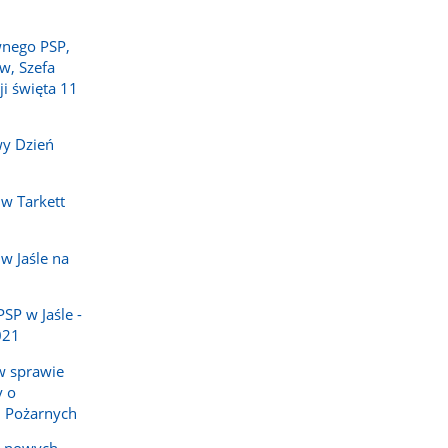
wnego PSP,
w, Szefa
ji święta 11
wy Dzień
w Tarkett
w Jaśle na
P w Jaśle -
021
w sprawie
y o
h Pożarnych