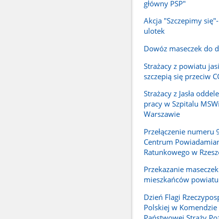
główny PSP"
Akcja "Szczepimy się"
ulotek
Dowóz maseczek do 
Strażacy z powiatu jas
szczepią się przeciw 
Strażacy z Jasła odde
pracy w Szpitalu MSW
Warszawie
Przełączenie numeru 
Centrum Powiadamian
Ratunkowego w Rzesz
Przekazanie maseczek
mieszkańców powiatu 
Dzień Flagi Rzeczyposp
Polskiej w Komendzie
Państwowej Straży Poż