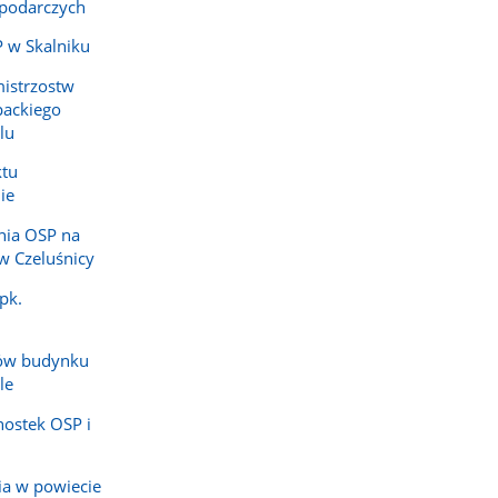
podarczych
 w Skalniku
mistrzostw
ackiego
lu
ktu
ie
nia OSP na
w Czeluśnicy
pk.
ów budynku
le
nostek OSP i
ia w powiecie