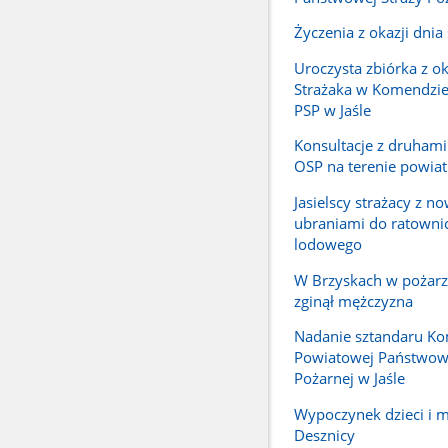
Życzenia z okazji dnia
Uroczysta zbiórka z ok
Strażaka w Komendzi
PSP w Jaśle
Konsultacje z druhami
OSP na terenie powiatu
Jasielscy strażacy z n
ubraniami do ratown
lodowego
W Brzyskach w pożar
zginął mężczyzna
Nadanie sztandaru K
Powiatowej Państwowe
Pożarnej w Jaśle
Wypoczynek dzieci i 
Desznicy