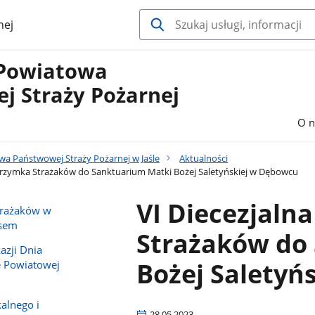
nej
Powiatowa
j Straży Pożarnej
O n
 Państwowej Straży Pożarnej w Jaśle
Aktualności
lgrzymka Strażaków do Sanktuarium Matki Bożej Saletyńskiej w Dębowcu
VI Diecezjaln
strażaków w
usem
Strażaków do
azji Dnia
Bożej Saletyń
e Powiatowej
alnego i
28.05.2023