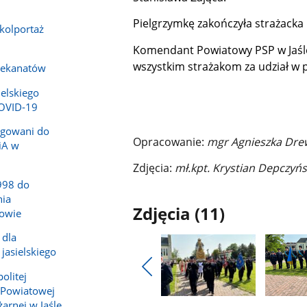
Pielgrzymkę zakończyła strażacka 
-kolportaż
Komendant Powiatowy PSP w Jaśle
wszystkim strażakom za udział w 
dekanatów
ielskiego
COVID-19
legowani do
Opracowanie:
mgr Agnieszka Drew
iA w
Zdjęcia:
mł.kpt. Krystian Depczyńs
998 do
ia
Zdjęcia (11)
owie
 dla
jasielskiego
olitej
Pokaż
 Powiatowej
poprzednie
Pokaż
Pokaż
arnej w Jaśle