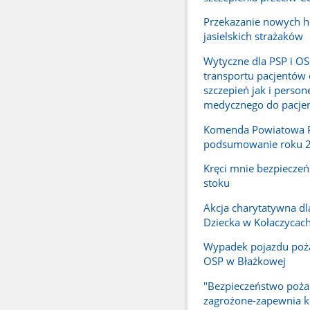
Przekazanie nowych 
jasielskich strażaków
Wytyczne dla PSP i OS
transportu pacjentów
szczepień jak i person
medycznego do pacje
Komenda Powiatowa PS
podsumowanie roku 
Kręci mnie bezpiecze
stoku
Akcja charytatywna d
Dziecka w Kołaczycac
Wypadek pojazdu poż
OSP w Błażkowej
"Bezpieczeństwo pożar
zagrożone-zapewnia 