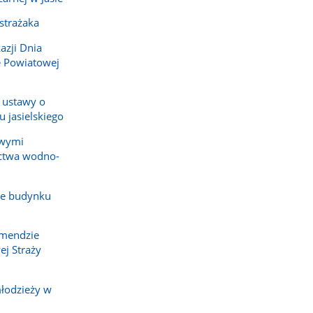
zdjęcia
zdjęcie
zdjęcie
 strażaka
1
2
z
z
azji Dnia
galerii.
galerii.
e Powiatowej
 ustawy o
 jasielskiego
owymi
ictwa wodno-
ze budynku
omendzie
j Straży
młodzieży w