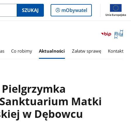
Logowanie
SZUKAJ
mObywatel
do
panelu
Otwórz
okno
z
tłumac
as
Co robimy
Aktualności
Załatw sprawę
Kontakt
języka
migowe
a Pielgrzymka
 Sanktuarium Matki
skiej w Dębowcu