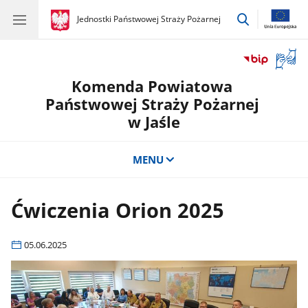
przejdź
gov.pl
Jednostki Państwowej Straży Pożarnej
gov.pl
Jednostki
do
Państwowej
wyszukiwar
Straży
Otwór
Pożarnej
okno
Komenda Powiatowa
z
tłuma
Państwowej Straży Pożarnej
języka
w Jaśle
migow
MENU
Ćwiczenia Orion 2025
05.06.2025