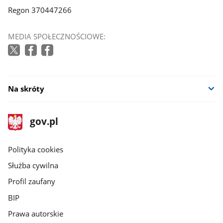
Regon 370447266
MEDIA SPOŁECZNOŚCIOWE:
Na skróty
stopka
Strona
gov.pl
gov.pl
główna
gov.pl
Polityka cookies
Służba cywilna
Profil zaufany
BIP
Prawa autorskie