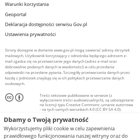
Warunki korzystania
Geoportal
Deklaracja dostępności serwisu Gov.pl
Ustawienia prywatności
Strony dostępne w domenie www.gov.pl mogą zawierać adresy skrzynek
mailowych. Użytkownik korzystający z odnośnika będącego adresem e-
mail zgadza się na przetwarzanie jego danych (adres e-mail oraz
dobrowolnie podanych danych w wiadomości) w celu przesłania
odpowiedzi na przesłane pytania. Szczegóły przetwarzania danych przez
każdą z jednostek znajdują się w ich politykach przetwarzania danych
osobowych.
Treści tekstowe publikowane w serwisie (z
wyłączeniem treści audiowizualnych), są udostępniane
na licencji typu Creative Commons: uznanie autorstwa
- na tych samych warunkach 4.0 (CC BY-SA 4.0).
Materiały audiowizualne, w tym zdjęcia, materiały
Dbamy o Twoją prywatność
audio i wideo, są udostępniane na licencji typu
Creative Commons: uznanie autorstwa użycie
Wykorzystujemy pliki cookie w celu zapewnienia
niekomercyjne - bez utworów zależnych 4.0 (CC BY-
NC-ND 4.0), o ile nie jest to stwierdzone inaczej.
prawidłowego funkcjonowania naszej witryny oraz do