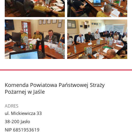
Pokaż
Pokaż
zdjęcie
zdjęcie
1
2
z
z
galerii.
galerii.
Pokaż
Pokaż
zdjęcie
zdjęcie
3
4
z
z
stopka
Komenda Powiatowa Państwowej Straży
galerii.
galerii.
Pożarnej w Jaśle
ADRES
ul. Mickiewicza 33
38-200 Jasło
NIP 6851953619