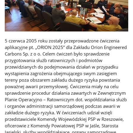
5 czerwca 2005 roku zostały przeprowadzone ćwiczenia
aplikacyjne pt. „ORION 2025” dla Zakładu Orion Engineered
Carbons Sp. z o o. Celem ćwiczeń było sprawdzenie
przygotowania służb ratowniczych i podmiotów
przewidzianych do podejmowania działań w przypadku
wystąpienia zagrożenia obejmującego swym zasięgiem
tereny poza obszarem zakładu dużego ryzyka powstania
poważnej awarii przemysłowej. Ćwiczenia miały na celu
sprawdzenie procedur działania zawartych w Zewnętrznym
Planie Operacyjno – Ratowniczym dot. współdziałania służb
i organów administracji samorządowej podczas awarii w
zakładzie dużego ryzyka. W ćwiczeniach udział wzięli
przedstawiciele Komendy Wojewódzkiej PSP w Rzeszowie,
oficerowie z Komendy Powiatowej PSP w Jaśle, Starosta
Jasielski, służby współdziałające, organy samorządowe,