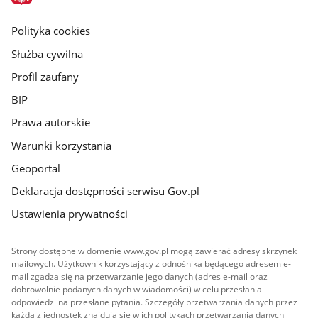
główna
gov.pl
Polityka cookies
Służba cywilna
Profil zaufany
BIP
Prawa autorskie
Warunki korzystania
Geoportal
Deklaracja dostępności serwisu Gov.pl
Ustawienia prywatności
Strony dostępne w domenie www.gov.pl mogą zawierać adresy skrzynek
mailowych. Użytkownik korzystający z odnośnika będącego adresem e-
mail zgadza się na przetwarzanie jego danych (adres e-mail oraz
dobrowolnie podanych danych w wiadomości) w celu przesłania
odpowiedzi na przesłane pytania. Szczegóły przetwarzania danych przez
każdą z jednostek znajdują się w ich politykach przetwarzania danych