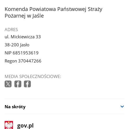
z
stopka
Komenda Powiatowa Państwowej Straży
galerii.
Pożarnej w Jaśle
ADRES
ul. Mickiewicza 33
38-200 Jasło
NIP 6851953619
Regon 370447266
MEDIA SPOŁECZNOŚCIOWE:
Na skróty
stopka
Strona
gov.pl
gov.pl