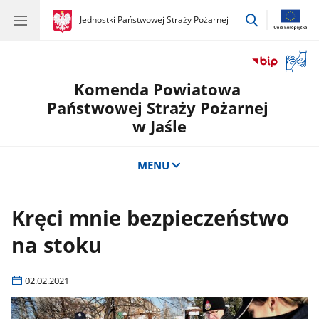
przejdź
gov.pl
Jednostki Państwowej Straży Pożarnej
gov.pl
Jednostki
do
Państwowej
wyszukiwar
Straży
Otwór
Pożarnej
okno
Komenda Powiatowa
z
tłuma
Państwowej Straży Pożarnej
języka
w Jaśle
migow
MENU
Kręci mnie bezpieczeństwo
na stoku
02.02.2021