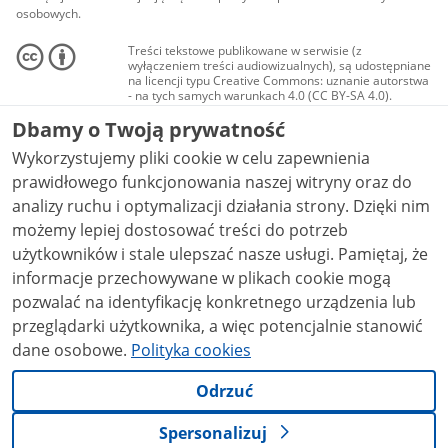
osobowych.
Treści tekstowe publikowane w serwisie (z
wyłączeniem treści audiowizualnych), są udostępniane
na licencji typu Creative Commons: uznanie autorstwa
- na tych samych warunkach 4.0 (CC BY-SA 4.0).
Materiały audiowizualne, w tym zdjęcia, materiały
Dbamy o Twoją prywatność
audio i wideo, są udostępniane na licencji typu
Creative Commons: uznanie autorstwa użycie
Wykorzystujemy pliki cookie w celu zapewnienia
niekomercyjne - bez utworów zależnych 4.0 (CC BY-
NC-ND 4.0), o ile nie jest to stwierdzone inaczej.
prawidłowego funkcjonowania naszej witryny oraz do
analizy ruchu i optymalizacji działania strony. Dzięki nim
możemy lepiej dostosować treści do potrzeb
użytkowników i stale ulepszać nasze usługi. Pamiętaj, że
informacje przechowywane w plikach cookie mogą
pozwalać na identyfikację konkretnego urządzenia lub
przeglądarki użytkownika, a więc potencjalnie stanowić
dane osobowe.
Polityka cookies
Odrzuć
Spersonalizuj