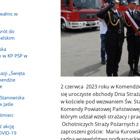
wałnic w
wrót do
ielskim
ska
y w KP PSP w
azji „Święta
mendzie
2 czerwca 2023 roku w Komendzie
e
się uroczyste obchody Dnia Straż
 Stanowiska
w kościele pod wezwaniem Św. St
 Jaśle
Komendy Powiatowej Państwowej St
 śmieci
którym udział wzięli strażacy i pr
Ochotniczych Straży Pożarnych z 
ć akcję
zaproszeni goście: Maria Kurowska
COVID-19
radna województwa podkarpackie