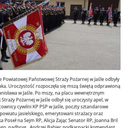
 Powiatowej Państwowej Straży Pożarnej w Jaśle odbyły
aka. Uroczystość rozpoczęła się mszą świętą odprawioną
anisława w Jaśle. Po mszy, na placu wewnętrznym
raży Pożarnej w Jaśle odbył się uroczysty apel, w
acownicy cywilni KP PSP w Jaśle, poczty sztandarowe
powiatu jasielskiego, emerytowani strażacy oraz
 Poseł na Sejm RP, Alicja Zając Senator RP, Joanna Bril
go, nadbryg. Andrzej Babiec podkarpacki komendant