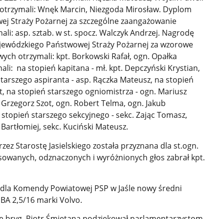
” otrzymali: Wnęk Marcin, Niezgoda Mirosław. Dyplom
 Straży Pożarnej za szczególne zaangażowanie
ali: asp. sztab. w st. spocz. Walczyk Andrzej. Nagrodę
wódzkiego Państwowej Straży Pożarnej za wzorowe
h otrzymali: kpt. Borkowski Rafał, ogn. Opałka
i: na stopień kapitana - mł. kpt. Depczyński Krystian,
starszego aspiranta - asp. Rączka Mateusz, na stopień
rt, na stopień starszego ogniomistrza - ogn. Mariusz
 Grzegorz Szot, ogn. Robert Telma, ogn. Jakub
stopień starszego sekcyjnego - sekc. Zając Tomasz,
 Bartłomiej, sekc. Kuciński Mateusz.
z Starostę Jasielskiego została przyznana dla st.ogn.
owanych, odznaczonych i wyróżnionych głos zabrał kpt.
 dla Komendy Powiatowej PSP w Jaśle nowy średni
A 2,5/16 marki Volvo.
 bryg. Piotr Śmietana podziękował parlamentarzystom,