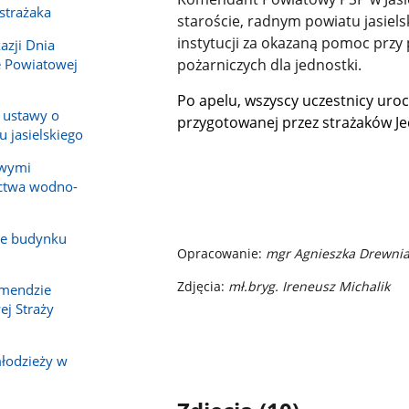
 strażaka
staroście, radnym powiatu jasiel
instytucji za okazaną pomoc prz
azji Dnia
e Powiatowej
pożarniczych dla jednostki.
Po apelu, wszyscy uczestnicy uroc
 ustawy o
przygotowanej przez strażaków Je
 jasielskiego
owymi
ictwa wodno-
ze budynku
Opracowanie:
mgr Agnieszka Drewniak
Zdjęcia:
mł.bryg. Ireneusz Michalik
omendzie
j Straży
młodzieży w