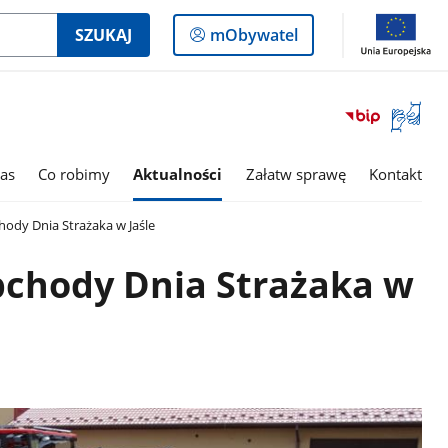
Logowanie
SZUKAJ
mObywatel
do
panelu
Otwórz
okno
z
tłumac
as
Co robimy
Aktualności
Załatw sprawę
Kontakt
języka
migowe
dy Dnia Strażaka w Jaśle
chody Dnia Strażaka w