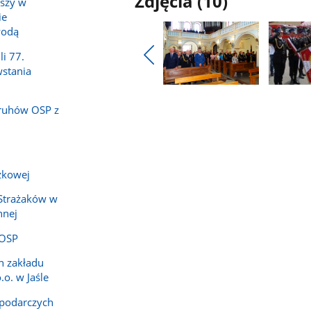
Zdjęcia (10)
uszy w
ie
wodą
li 77.
stania
Pokaż
poprzednie
Pokaż
Pokaż
zdjęcia
zdjęcie
zdjęcie
druhów OSP z
1
2
z
z
galerii.
galerii.
ażkowej
 Strażaków w
nnej
 OSP
h zakładu
.o. w Jaśle
podarczych