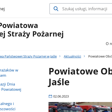
nej
Powiatowa
j Straży Pożarnej
O n
 Państwowej Straży Pożarnej w Jaśle
Aktualności
Powiatowe Obcho
Powiatowe Ob
strażaków w
usem
Jaśle
azji Dnia
e Powiatowej
02.06.2023
alnego i
jscowości