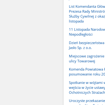
List Komendanta Głó
Prezesa Rady Ministró
Służby Cywilnej z okaz
listopada
11 Listopada Narodo
Niepodległości
Dzień bezpieczeństwa 
Jasło Sp. z o.o.
Miejscowe zagrożenie 
ulicy Towarowej
Komenda Powiatowa PS
posumowanie roku 2
Spotkanie w wójtami 
wejścia w życie ustaw
Ochotniczych Strażac
Uroczyste przekazani