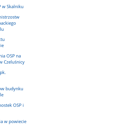
 w Skalniku
mistrzostw
ackiego
lu
ktu
ie
nia OSP na
w Czeluśnicy
pk.
ów budynku
le
nostek OSP i
ia w powiecie