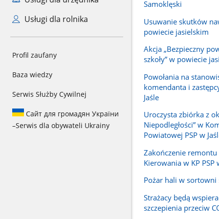
Samoklęski
Usługi dla rolnika
Usuwanie skutków na
powiecie jasielskim
Akcja „Bezpieczny po
Profil zaufany
szkoły” w powiecie jas
Baza wiedzy
Powołania na stanowi
komendanta i zastępc
Serwis Służby Cywilnej
Jaśle
Сайт для громадян України
Uroczysta zbiórka z ok
Niepodległości” w Ko
–
Serwis dla obywateli Ukrainy
Powiatowej PSP w Jaśl
Zakończenie remontu
Kierowania w KP PSP w
Pożar hali w sortowni
Strażacy będą wspiera
szczepienia przeciw 