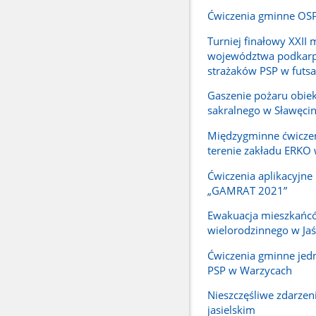
Ćwiczenia gminne OSP
Turniej finałowy XXII 
województwa podkarp
strażaków PSP w futsa
Gaszenie pożaru obie
sakralnego w Sławęcin
Międzygminne ćwicze
terenie zakładu ERKO 
Ćwiczenia aplikacyjne 
„GAMRAT 2021”
Ewakuacja mieszkańc
wielorodzinnego w Jaś
Ćwiczenia gminne jed
PSP w Warzycach
Nieszczęśliwe zdarzen
jasielskim