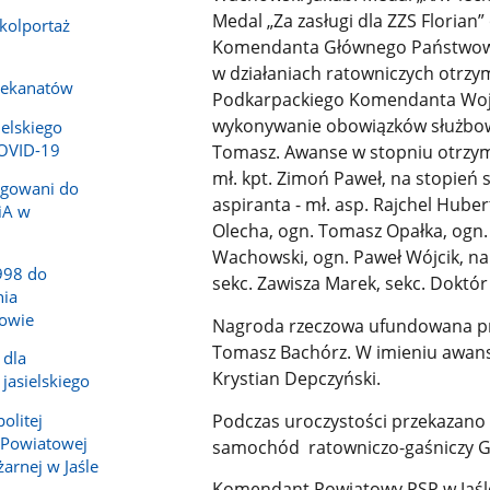
Medal „Za zasługi dla ZZS Florian
-kolportaż
Komendanta Głównego Państwowej
w działaniach ratowniczych otrzym
dekanatów
Podkarpackiego Komendanta Woje
wykonywanie obowiązków służbowyc
ielskiego
COVID-19
Tomasz. Awanse w stopniu otrzymal
mł. kpt. Zimoń Paweł, na stopień 
legowani do
aspiranta - mł. asp. Rajchel Hube
iA w
Olecha, ogn. Tomasz Opałka, ogn.
Wachowski, ogn. Paweł Wójcik, na 
998 do
sekc. Zawisza Marek, sekc. Doktór
ia
owie
Nagroda rzeczowa ufundowana prze
Tomasz Bachórz. W imieniu awans
 dla
Krystian Depczyński.
jasielskiego
Podczas uroczystości przekazano
olitej
 Powiatowej
samochód ratowniczo-gaśniczy GB
arnej w Jaśle
Komendant Powiatowy PSP w Jaśle