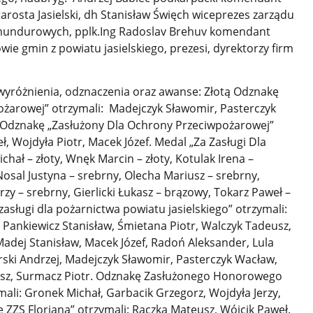
rosta Jasielski, dh Stanisław Święch wiceprezes zarządu
undurowych, pplk.Ing Radoslav Brehuv komendant
wie gmin z powiatu jasielskiego, prezesi, dyrektorzy firm
wyróżnienia, odznaczenia oraz awanse: Złotą Odznakę
żarowej” otrzymali: Madejczyk Sławomir, Pasterczyk
 Odznakę „Zasłużony Dla Ochrony Przeciwpożarowej”
eł, Wojdyła Piotr, Macek Józef. Medal „Za Zasługi Dla
hał – złoty, Wnęk Marcin – złoty, Kotulak Irena –
Nosal Justyna – srebrny, Olecha Mariusz – srebrny,
erzy – srebrny, Gierlicki Łukasz – brązowy, Tokarz Paweł –
sługi dla pożarnictwa powiatu jasielskiego” otrzymali:
 Pankiewicz Stanisław, Śmietana Piotr, Walczyk Tadeusz,
adej Stanisław, Macek Józef, Radoń Aleksander, Lula
órski Andrzej, Madejczyk Sławomir, Pasterczyk Wacław,
eusz, Surmacz Piotr. Odznakę Zasłużonego Honorowego
mali: Gronek Michał, Garbacik Grzegorz, Wojdyła Jerzy,
 ZZS Floriana” otrzymali: Rączka Mateusz, Wójcik Paweł.