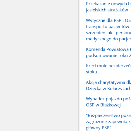
Przekazanie nowych 
jasielskich strażaków
Wytyczne dla PSP i OS
transportu pacjentów
szczepień jak i person
medycznego do pacje
Komenda Powiatowa PS
podsumowanie roku 
Kręci mnie bezpiecze
stoku
Akcja charytatywna d
Dziecka w Kołaczycac
Wypadek pojazdu poż
OSP w Błażkowej
"Bezpieczeństwo pożar
zagrożone-zapewnia 
główny PSP"