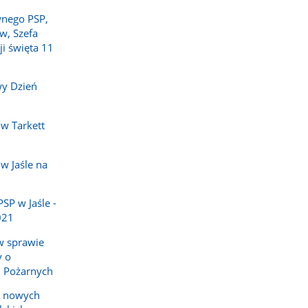
wnego PSP,
w, Szefa
ji święta 11
wy Dzień
w Tarkett
w Jaśle na
P w Jaśle -
021
w sprawie
y o
h Pożarnych
e nowych