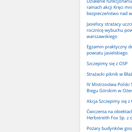
Działanie funkcjonari
ramach akcji Kręci mn
bezpieczeństwo nad 
Jasielscy strażacy uczci
rocznicę wybuchu pow
warszawskiego
Egzamin praktyczny 
powiatu jasielskiego
Szczepimy się z OSP
Strażacki piknik w Bł
IV Mistrzostwa Polski
Biegu Górskim w Oże
Akcja Szczepimy się z
Ćwiczenia na obiektac
Herbstreith Fox Sp. z o
Pożary budynków gos