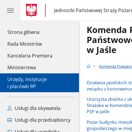
gov.pl
gov.pl
Jednostki Państwowej Straży Pożar
gov.pl
Jednostki
Państwowej
Straży
Komenda 
Pożarnej
gov.pl
Strona główna
Państwowe
Rada Ministrów
w Jaśle
Kancelaria Premiera
Komenda Powiatowa
Ministerstwa
Urzędy, instytucje
Działania jasielskich 
i placówki RP
związku z koronawir
Uroczysta zbiórka z ok
Strażaka w Komendzi
Usługi dla obywatela
PSP w Jaśle
Usługi dla przedsiębiorcy
Pożar budynku mieszk
gospodarczego w mie
Usługi dla urzędnika