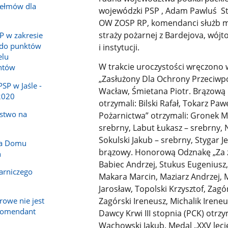
hełmów dla
wojewódzki PSP , Adam Pawluś Sta
OW ZOSP RP, komendanci służb m
straży pożarnej z Bardejova, wójto
P w zakresie
 do punktów
i instytucji.
elu
W trakcie uroczystości wręczono 
ntów
„Zasłużony Dla Ochrony Przeciwpo
P w Jaśle -
Wacław, Śmietana Piotr. Brązową
2020
otrzymali: Bilski Rafał, Tokarz Paw
ństwo na
Pożarnictwa” otrzymali: Gronek Mic
srebrny, Labut Łukasz – srebrny, 
Sokulski Jakub – srebrny, Stygar J
la Domu
brązowy. Honorową Odznakę „Za za
h
Babiec Andrzej, Stukus Eugeniusz,
arniczego
Makara Marcin, Maziarz Andrzej, M
Jarosław, Topolski Krzysztof, Zag
owe nie jest
Zagórski Ireneusz, Michalik Iren
komendant
Dawcy Krwi III stopnia (PCK) otrzy
Wachowski Jakub. Medal „XXV lecie