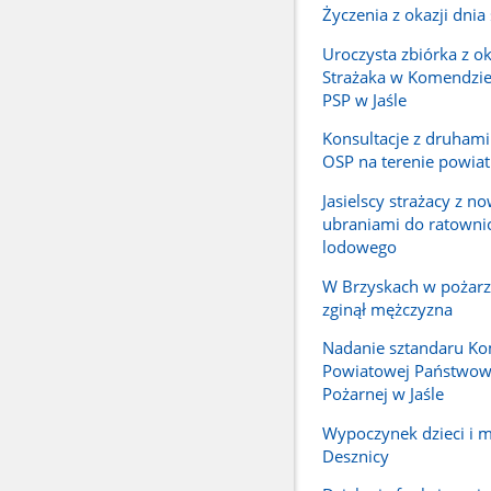
Życzenia z okazji dnia
Uroczysta zbiórka z ok
Strażaka w Komendzi
PSP w Jaśle
Konsultacje z druhami
OSP na terenie powiatu
Jasielscy strażacy z n
ubraniami do ratown
lodowego
W Brzyskach w pożar
zginął mężczyzna
Nadanie sztandaru K
Powiatowej Państwowe
Pożarnej w Jaśle
Wypoczynek dzieci i 
Desznicy