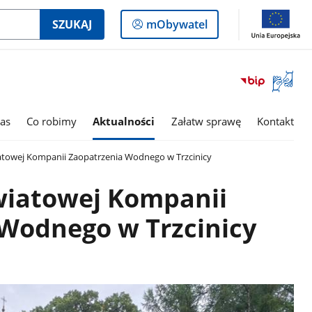
Logowanie
SZUKAJ
mObywatel
do
panelu
Otwórz
okno
z
tłumac
as
Co robimy
Aktualności
Załatw sprawę
Kontakt
języka
migowe
towej Kompanii Zaopatrzenia Wodnego w Trzcinicy
wiatowej Kompanii
Wodnego w Trzcinicy