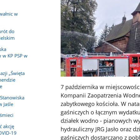
wałnic w
wrót do
ielskim
ska
y w KP PSP w
azji „Święta
mendzie
7 października w miejscowości
e
Kompanii Zaopatrzenia Wodne
 Stanowiska
zabytkowego kościoła. W nat
 Jaśle
gaśniczych o łącznym wydatk
 śmieci
działek wodno - pianowych wy
ć akcję
hydrauliczny JRG Jasło oraz 
COVID-19
gaśniczych dostarczano z pob