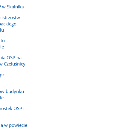
 w Skalniku
mistrzostw
ackiego
lu
ktu
ie
nia OSP na
w Czeluśnicy
pk.
ów budynku
le
nostek OSP i
ia w powiecie