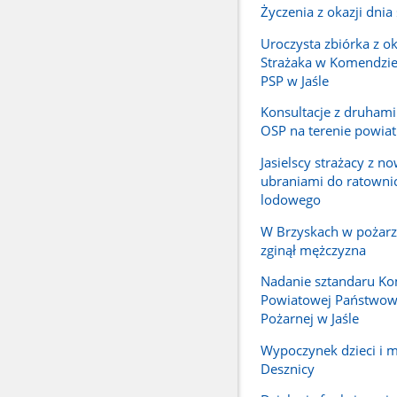
Życzenia z okazji dnia
Uroczysta zbiórka z ok
Strażaka w Komendzi
PSP w Jaśle
Konsultacje z druhami
OSP na terenie powiatu
Jasielscy strażacy z n
ubraniami do ratown
lodowego
W Brzyskach w pożar
zginął mężczyzna
Nadanie sztandaru K
Powiatowej Państwowe
Pożarnej w Jaśle
Wypoczynek dzieci i 
Desznicy