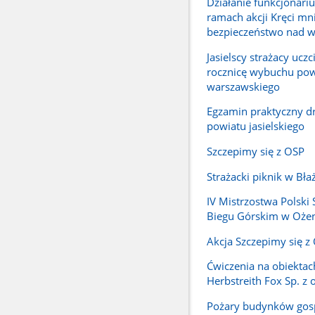
Działanie funkcjonari
ramach akcji Kręci mn
bezpieczeństwo nad 
Jasielscy strażacy uczci
rocznicę wybuchu pow
warszawskiego
Egzamin praktyczny 
powiatu jasielskiego
Szczepimy się z OSP
Strażacki piknik w Bł
IV Mistrzostwa Polski
Biegu Górskim w Oże
Akcja Szczepimy się z
Ćwiczenia na obiektac
Herbstreith Fox Sp. z o
Pożary budynków gos