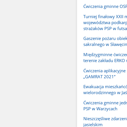
Ćwiczenia gminne OSP
Turniej finałowy XXII 
województwa podkarp
strażaków PSP w futsa
Gaszenie pożaru obie
sakralnego w Sławęcin
Międzygminne ćwicze
terenie zakładu ERKO 
Ćwiczenia aplikacyjne 
„GAMRAT 2021”
Ewakuacja mieszkańc
wielorodzinnego w Jaś
Ćwiczenia gminne jed
PSP w Warzycach
Nieszczęśliwe zdarzen
jasielskim