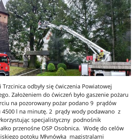
 Trzcinica odbyły się ćwiczenia Powiatowej
go. Założeniem do ćwiczeń było gaszenie pożaru
arciu na pozorowany pożar podano 9 prądów
u 4500 l na minutę. 2 prądy wody podawano z
korzystując specjalistyczny podnośnik
działko przenośne OSP Osobnica. Wodę do celów
liskiego potoku Młynówka magistralami