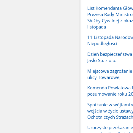
List Komendanta Głó
Prezesa Rady Ministró
Służby Cywilnej z okaz
listopada
11 Listopada Narodo
Niepodległości
Dzień bezpieczeństwa 
Jasło Sp. z o.o.
Miejscowe zagrożenie 
ulicy Towarowej
Komenda Powiatowa PS
posumowanie roku 2
Spotkanie w wójtami 
wejścia w życie ustaw
Ochotniczych Strażac
Uroczyste przekazani