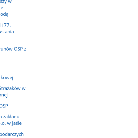
uszy w
ie
wodą
li 77.
stania
druhów OSP z
ażkowej
 Strażaków w
nnej
 OSP
h zakładu
.o. w Jaśle
podarczych