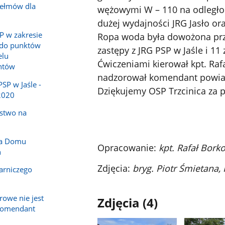
hełmów dla
wężowymi W – 110 na odległ
dużej wydajności JRG Jasło or
P w zakresie
Ropa woda była dowożona prze
 do punktów
zastępy z JRG PSP w Jaśle i 11
elu
Ćwiczeniami kierował kpt. Ra
ntów
nadzorował komendant powiato
P w Jaśle -
Dziękujemy OSP Trzcinica za 
2020
ństwo na
la Domu
Opracowanie:
kpt. Rafał Bork
h
Zdjęcia:
bryg. Piotr Śmietana,
arniczego
owe nie jest
Zdjęcia (4)
komendant