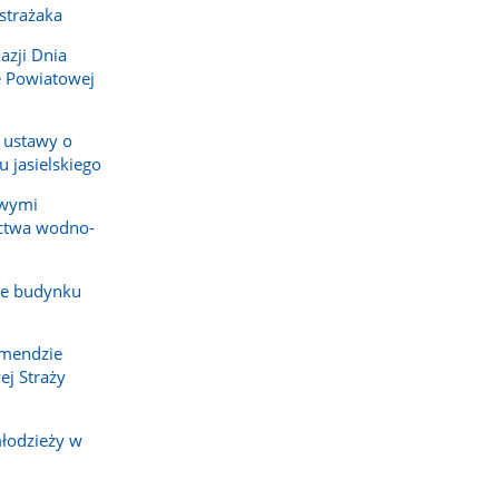
 strażaka
azji Dnia
e Powiatowej
 ustawy o
 jasielskiego
owymi
ictwa wodno-
ze budynku
omendzie
j Straży
młodzieży w