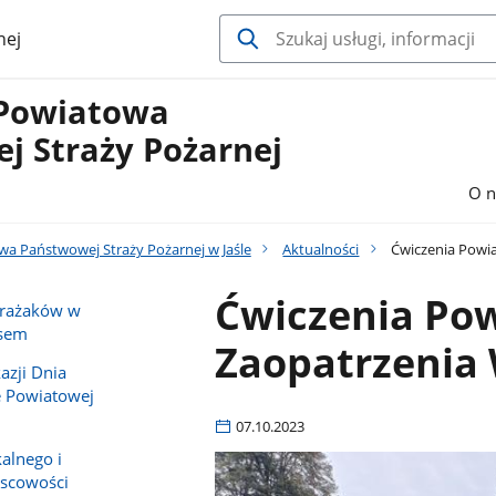
nej
Powiatowa
j Straży Pożarnej
O n
 Państwowej Straży Pożarnej w Jaśle
Aktualności
Ćwiczenia Powia
Ćwiczenia Po
strażaków w
usem
Zaopatrzenia 
azji Dnia
e Powiatowej
07.10.2023
alnego i
jscowości