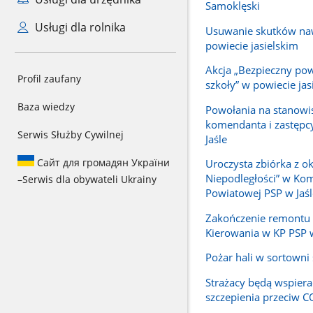
Samoklęski
Usługi dla rolnika
Usuwanie skutków na
powiecie jasielskim
Akcja „Bezpieczny po
Profil zaufany
szkoły” w powiecie jas
Baza wiedzy
Powołania na stanowi
komendanta i zastępc
Serwis Służby Cywilnej
Jaśle
Сайт для громадян України
Uroczysta zbiórka z ok
Niepodległości” w Ko
–
Serwis dla obywateli Ukrainy
Powiatowej PSP w Jaśl
Zakończenie remontu
Kierowania w KP PSP w
Pożar hali w sortowni
Strażacy będą wspiera
szczepienia przeciw 