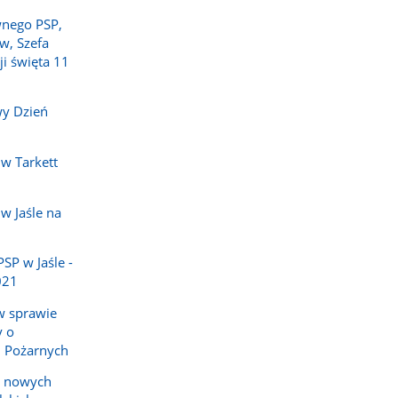
wnego PSP,
w, Szefa
ji święta 11
wy Dzień
w Tarkett
w Jaśle na
P w Jaśle -
021
w sprawie
y o
h Pożarnych
e nowych