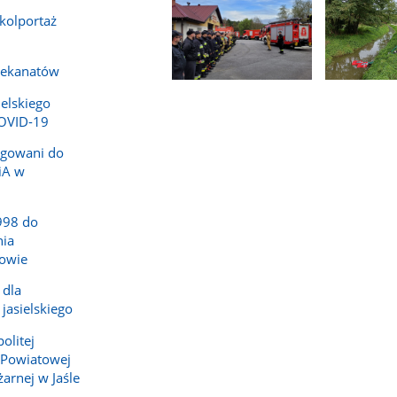
-kolportaż
dekanatów
Pokaż
Pokaż
ielskiego
zdjęcie
zdjęcie
COVID-19
1
2
z
z
legowani do
galerii.
galerii.
iA w
998 do
ia
owie
 dla
jasielskiego
olitej
 Powiatowej
arnej w Jaśle