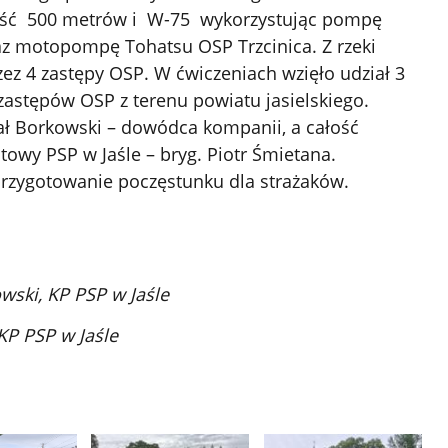
ość 500 metrów i W-75 wykorzystując pompę
az motopompę Tohatsu OSP Trzcinica. Z rzeki
z 4 zastępy OSP. W ćwiczeniach wzięło udział 3
 zastępów OSP z terenu powiatu jasielskiego.
fał Borkowski – dowódca kompanii, a całość
wy PSP w Jaśle – bryg. Piotr Śmietana.
przygotowanie poczęstunku dla strażaków.
owski, KP PSP w Jaśle
 KP PSP w Jaśle