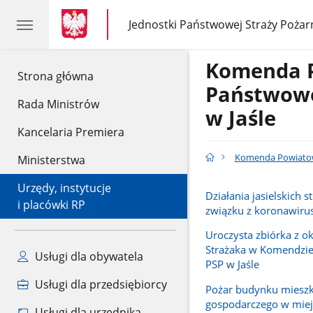
gov.pl
gov.pl
Jednostki Państwowej Straży Pożar
gov.pl
Jednostki
Państwowej
Straży
Komenda 
Pożarnej
gov.pl
Strona główna
Państwowe
Rada Ministrów
w Jaśle
Kancelaria Premiera
Komenda Powiatowa
Ministerstwa
Urzędy, instytucje
Działania jasielskich 
i placówki RP
związku z koronawir
Uroczysta zbiórka z ok
Strażaka w Komendzi
Usługi dla obywatela
PSP w Jaśle
Usługi dla przedsiębiorcy
Pożar budynku mieszk
gospodarczego w mie
Usługi dla urzędnika