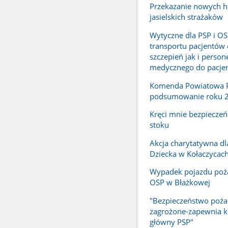
Przekazanie nowych 
jasielskich strażaków
Wytyczne dla PSP i OS
transportu pacjentów
szczepień jak i person
medycznego do pacje
Komenda Powiatowa PS
podsumowanie roku 
Kręci mnie bezpiecze
stoku
Akcja charytatywna d
Dziecka w Kołaczycac
Wypadek pojazdu poż
OSP w Błażkowej
"Bezpieczeństwo pożar
zagrożone-zapewnia 
główny PSP"