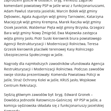
zaproszeni goście w osobach: bryg. Ireneusz Zagórski
komendant powiatowy PSP w Jaśle wraz z funkcjonariuszami,
Adam Pawluś starosta jasielski, Marcin Bolek wójt gminy
Dębowiec, Agata Augustyn wójt gminy Tarnowiec, Katarzyna
Maciejczyk wójt gminy Krempna, Marek Raczka wójt gminy
Osiek Jasielski, Waldemar Pięta wójt gminy Brzyska, Grzegorz
Bara wójt gminy Nowy Żmigród, Ewa Majewska zastępca
wójta gminy Jasło, Piotr Suski kierownik biura powiatowego
Agencji Restrukturyzacji i Modernizacji Rolnictwa, Teresa
Grzesik kierownik placówki terenowej Kasy Rolniczego
Ubezpieczenia Społecznego w Jaśle.
Nagrody dla najmłodszych zawodników ufundowała Agencja
Restrukturyzacji i Modernizacji Rolnictwa. Podczas zawodów
swoje stoiska prezentowały: Komenda Powiatowa Policji w
Jaśle, Straż Ochrony Kolei w Jaśle, KRUS Jasło, Wojskowe
Centrum Rekrutacji.
Sędzią głównym zawodów był: bryg. Edward Gronek –
Dowódca Jednostki Ratowniczo-Gaśniczej KP PSP w Jaśle, a
komisja sędziowska składała się z funkcjonariuszy jasielskiej
Komendy.