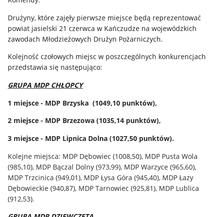
Drużyny, które zajęły pierwsze miejsce będą reprezentować
powiat jasielski 21 czerwca w Kańczudze na wojewódzkich
zawodach Młodzieżowych Drużyn Pożarniczych.
Kolejność czołowych miejsc w poszczególnych konkurencjach
przedstawia się następująco:
GRUPA MDP CHŁOPCY
1 miejsce - MDP Brzyska (1049,10 punktów),
2 miejsce - MDP Brzezowa (1035,14 punktów),
3 miejsce - MDP Lipnica Dolna (1027,50 punktów).
Kolejne miejsca: MDP Dębowiec (1008,50), MDP Pusta Wola
(985,10), MDP Bączal Dolny (973,99), MDP Warzyce (965,60),
MDP Trzcinica (949,01), MDP Łysa Góra (945,40), MDP Łazy
Dębowieckie (940,87), MDP Tarnowiec (925,81), MDP Lublica
(912,53).
GRUPA MDP DZIEWCZĘTA