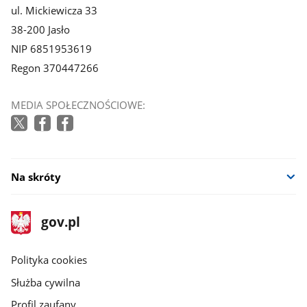
ul. Mickiewicza 33
38-200 Jasło
NIP 6851953619
Regon 370447266
MEDIA SPOŁECZNOŚCIOWE:
Na skróty
stopka
Strona
gov.pl
gov.pl
główna
gov.pl
Polityka cookies
Służba cywilna
Profil zaufany