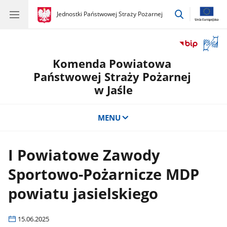
przejdź
gov.pl
Jednostki Państwowej Straży Pożarnej
gov.pl
Jednostki
do
Państwowej
wyszukiwar
Straży
Otwór
Pożarnej
okno
Komenda Powiatowa
z
tłuma
Państwowej Straży Pożarnej
języka
w Jaśle
migow
MENU
I Powiatowe Zawody
Sportowo-Pożarnicze MDP
powiatu jasielskiego
15.06.2025