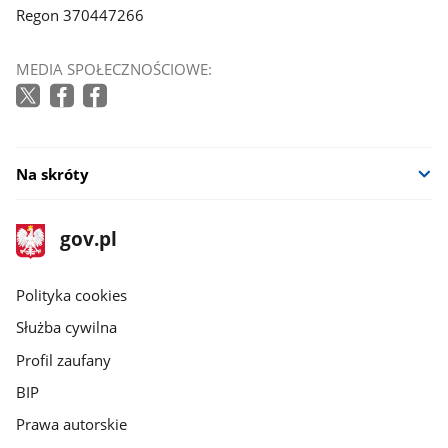
Regon 370447266
MEDIA SPOŁECZNOŚCIOWE:
Na skróty
stopka
Strona
gov.pl
gov.pl
główna
gov.pl
Polityka cookies
Służba cywilna
Profil zaufany
BIP
Prawa autorskie