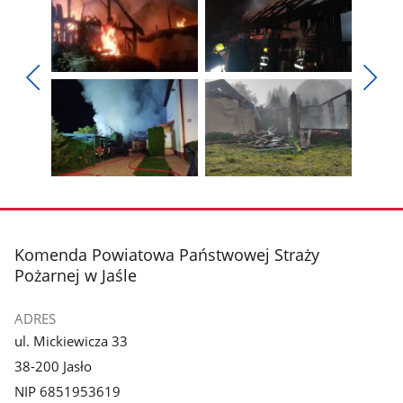
Pokaż
Pokaż
zdjęcie
zdjęcie
Pokaż
Poka
1
2
poprzednie
nest
z
z
zdjęcia
zdjęc
galerii.
galerii.
Pokaż
Pokaż
zdjęcie
zdjęcie
3
4
z
z
stopka
Komenda Powiatowa Państwowej Straży
galerii.
galerii.
Pożarnej w Jaśle
ADRES
ul. Mickiewicza 33
38-200 Jasło
NIP 6851953619