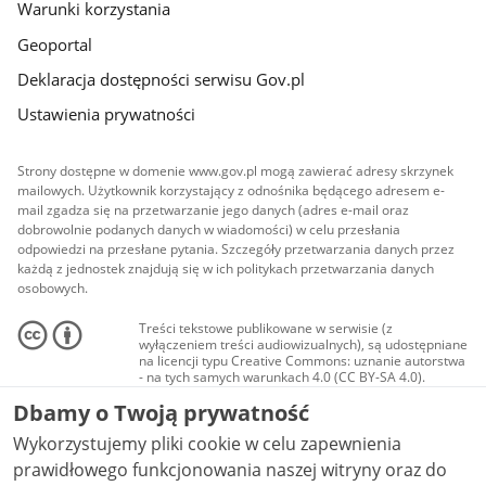
Warunki korzystania
Geoportal
Deklaracja dostępności serwisu Gov.pl
Ustawienia prywatności
Strony dostępne w domenie www.gov.pl mogą zawierać adresy skrzynek
mailowych. Użytkownik korzystający z odnośnika będącego adresem e-
mail zgadza się na przetwarzanie jego danych (adres e-mail oraz
dobrowolnie podanych danych w wiadomości) w celu przesłania
odpowiedzi na przesłane pytania. Szczegóły przetwarzania danych przez
każdą z jednostek znajdują się w ich politykach przetwarzania danych
osobowych.
Treści tekstowe publikowane w serwisie (z
wyłączeniem treści audiowizualnych), są udostępniane
na licencji typu Creative Commons: uznanie autorstwa
- na tych samych warunkach 4.0 (CC BY-SA 4.0).
Materiały audiowizualne, w tym zdjęcia, materiały
Dbamy o Twoją prywatność
audio i wideo, są udostępniane na licencji typu
Creative Commons: uznanie autorstwa użycie
Wykorzystujemy pliki cookie w celu zapewnienia
niekomercyjne - bez utworów zależnych 4.0 (CC BY-
NC-ND 4.0), o ile nie jest to stwierdzone inaczej.
prawidłowego funkcjonowania naszej witryny oraz do