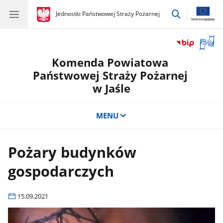
przejdź
gov.pl
Jednostki Państwowej Straży Pożarnej
gov.pl
Jednostki
do
Państwowej
wyszukiwar
Straży
Otwór
Pożarnej
okno
Komenda Powiatowa
z
tłuma
Państwowej Straży Pożarnej
języka
w Jaśle
migow
MENU
Pożary budynków
gospodarczych
15.09.2021