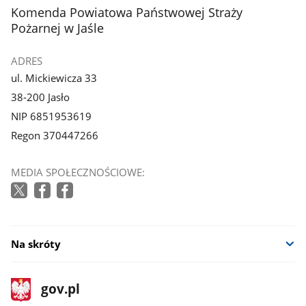
stopka
Komenda Powiatowa Państwowej Straży
Pożarnej w Jaśle
ADRES
ul. Mickiewicza 33
38-200 Jasło
NIP 6851953619
Regon 370447266
MEDIA SPOŁECZNOŚCIOWE:
Na skróty
stopka
Strona
gov.pl
gov.pl
główna