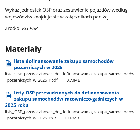
Wykaz jednostek OSP oraz zestawienie pojazdów według
województw znajduje się w załącznikach poniżej.
Źródło:
KG PSP
Materiały
lista dofinansowanie zakupu samochodów
pożarniczych w 2025
lista​_OSP​_przewidzianych​_do​_dofinansowania​_zakupu​_samochodów​
_pożarniczych​_w​_2025​_r.pdf
0.70MB
listy OSP przewidzianych do dofinansowania
zakupu samochodów ratowniczo-gaśniczych w
2025 roku
listy​_OSP​_przewidzianych​_do​_dofinansowania​_zakupu​_samochodów​
_pożarniczych​_w​_2025​_r.xls
0.07MB