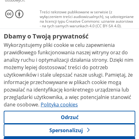
osobowych.
Treści tekstowe publikowane w serwisie (z
wyłączeniem treści audiowizualnych), są udostępniane
na licencji typu Creative Commons: uznanie autorstwa
- na tych samych warunkach 4.0 (CC BY-SA 4.0).
Materiały audiowizualne, w tym zdjęcia, materiały
Dbamy o Twoją prywatność
audio i wideo, są udostępniane na licencji typu
Creative Commons: uznanie autorstwa użycie
Wykorzystujemy pliki cookie w celu zapewnienia
niekomercyjne - bez utworów zależnych 4.0 (CC BY-
NC-ND 4.0), o ile nie jest to stwierdzone inaczej.
prawidłowego funkcjonowania naszej witryny oraz do
analizy ruchu i optymalizacji działania strony. Dzięki nim
możemy lepiej dostosować treści do potrzeb
użytkowników i stale ulepszać nasze usługi. Pamiętaj, że
informacje przechowywane w plikach cookie mogą
pozwalać na identyfikację konkretnego urządzenia lub
przeglądarki użytkownika, a więc potencjalnie stanowić
dane osobowe.
Polityka cookies
Odrzuć
Spersonalizuj