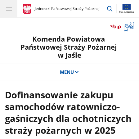
przejdź
gov.pl
Jednostki Państwowej Straży Pożarnej
gov.pl
Jednostki
do
Państwowej
wyszukiwar
Straży
Otwór
Pożarnej
okno
Komenda Powiatowa
z
tłuma
Państwowej Straży Pożarnej
języka
w Jaśle
migow
MENU
Dofinansowanie zakupu
samochodów ratowniczo-
gaśniczych dla ochotniczych
straży pożarnych w 2025