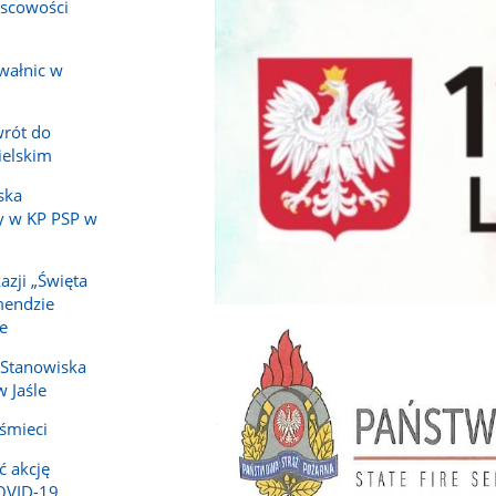
jscowości
wałnic w
wrót do
ielskim
ska
y w KP PSP w
azji „Święta
mendzie
e
 Stanowiska
 Jaśle
 śmieci
ć akcję
COVID-19