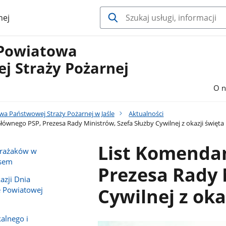
nej
Powiatowa
j Straży Pożarnej
O n
 Państwowej Straży Pożarnej w Jaśle
Aktualności
ównego PSP, Prezesa Rady Ministrów, Szefa Służby Cywilnej z okazji święta 
List Komenda
strażaków w
usem
Prezesa Rady 
azji Dnia
Cywilnej z oka
e Powiatowej
alnego i