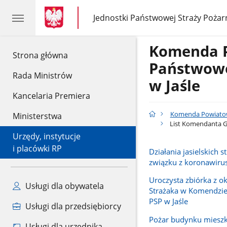
gov.pl
gov.pl
Jednostki Państwowej Straży Pożar
gov.pl
Jednostki
Państwowej
Straży
Komenda 
Pożarnej
gov.pl
Strona główna
Państwowe
Rada Ministrów
w Jaśle
Kancelaria Premiera
Komenda Powiatowa
Ministerstwa
List Komendanta Gł
Urzędy, instytucje
i placówki RP
Działania jasielskich 
związku z koronawir
Uroczysta zbiórka z ok
Usługi dla obywatela
Strażaka w Komendzi
PSP w Jaśle
Usługi dla przedsiębiorcy
Pożar budynku mieszk
Usługi dla urzędnika