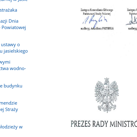
 strażaka
azji Dnia
e Powiatowej
 ustawy o
 jasielskiego
owymi
ictwa wodno-
ze budynku
omendzie
j Straży
młodzieży w