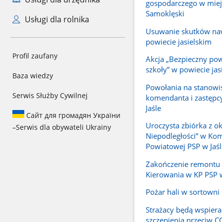
gospodarczego w mie
Samoklęski
Usługi dla rolnika
Usuwanie skutków na
powiecie jasielskim
Profil zaufany
Akcja „Bezpieczny po
szkoły” w powiecie jas
Baza wiedzy
Powołania na stanowi
Serwis Służby Cywilnej
komendanta i zastępc
Jaśle
Сайт для громадян України
Uroczysta zbiórka z ok
–
Serwis dla obywateli Ukrainy
Niepodległości” w Ko
Powiatowej PSP w Jaśl
Zakończenie remontu
Kierowania w KP PSP w
Pożar hali w sortowni
Strażacy będą wspiera
szczepienia przeciw 