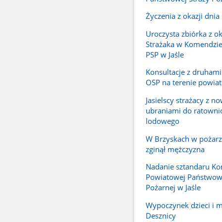
Życzenia z okazji dnia
Uroczysta zbiórka z ok
Strażaka w Komendzi
PSP w Jaśle
Konsultacje z druhami
OSP na terenie powiatu
Jasielscy strażacy z n
ubraniami do ratown
lodowego
W Brzyskach w pożar
zginął mężczyzna
Nadanie sztandaru K
Powiatowej Państwowe
Pożarnej w Jaśle
Wypoczynek dzieci i 
Desznicy