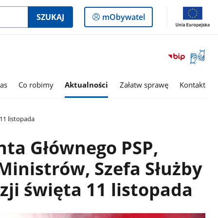
Logowanie
SZUKAJ
mObywatel
do
panelu
Otwórz
okno
z
tłumac
as
Co robimy
Aktualności
Załatw sprawę
Kontakt
języka
migowe
11 listopada
nta Głównego PSP,
Ministrów, Szefa Służby
zji święta 11 listopada