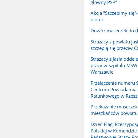
główny PSP"
Akcja "Szczepimy się"
ulotek
Dowóz maseczek do 
Strażacy z powiatu jas
szczepią się przeciw 
Strażacy z Jasła odde
pracy w Szpitalu MSW
Warszawie
Przełączenie numeru 
Centrum Powiadamian
Ratunkowego w Rzesz
Przekazanie maseczek
mieszkańców powiatu 
Dzień Flagi Rzeczyposp
Polskiej w Komendzie
Państwowej Straży Poż