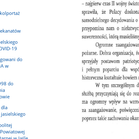
-kolportaż
dekanatów
ielskiego
COVID-19
legowani do
iA w
998 do
ia
owie
 dla
jasielskiego
olitej
 Powiatowej
arnej w Jaśle