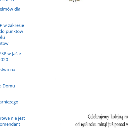
hełmów dla
P w zakresie
 do punktów
elu
ntów
P w Jaśle -
2020
ństwo na
la Domu
h
arniczego
owe nie jest
komendant