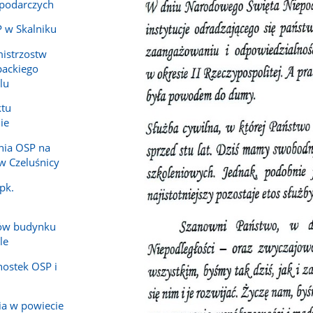
podarczych
 w Skalniku
mistrzostw
ackiego
lu
ktu
ie
nia OSP na
w Czeluśnicy
pk.
ów budynku
le
nostek OSP i
ia w powiecie