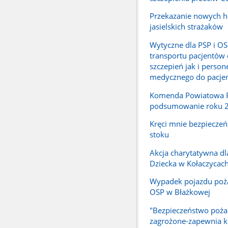
Przekazanie nowych 
jasielskich strażaków
Wytyczne dla PSP i OS
transportu pacjentów
szczepień jak i person
medycznego do pacje
Komenda Powiatowa PS
podsumowanie roku 
Kręci mnie bezpiecze
stoku
Akcja charytatywna d
Dziecka w Kołaczycac
Wypadek pojazdu poż
OSP w Błażkowej
"Bezpieczeństwo pożar
zagrożone-zapewnia 