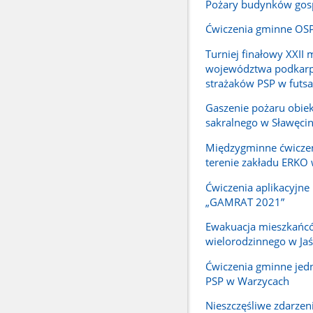
Pożary budynków gos
Ćwiczenia gminne OSP
Turniej finałowy XXII 
województwa podkarp
strażaków PSP w futsa
Gaszenie pożaru obie
sakralnego w Sławęcin
Międzygminne ćwicze
terenie zakładu ERKO 
Ćwiczenia aplikacyjne 
„GAMRAT 2021”
Ewakuacja mieszkańc
wielorodzinnego w Jaś
Ćwiczenia gminne jed
PSP w Warzycach
Nieszczęśliwe zdarzen