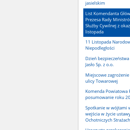
jasielskim
List Komendanta Głó
Prezesa Rady Ministró
Służby Cywilnej z okaz
listopada
11 Listopada Narodo
Niepodległości
Dzień bezpieczeństwa 
Jasło Sp. z o.o.
Miejscowe zagrożenie 
ulicy Towarowej
Komenda Powiatowa PS
posumowanie roku 2
Spotkanie w wójtami 
wejścia w życie ustaw
Ochotniczych Strażac