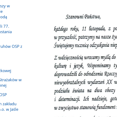
uszy w
ie
wodą
li 77.
stania
druhów OSP z
ażkowej
 Strażaków w
nnej
 OSP
h zakładu
.o. w Jaśle