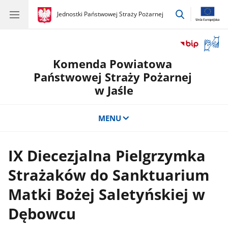
przejdź
gov.pl
Jednostki Państwowej Straży Pożarnej
gov.pl
Jednostki
do
Państwowej
wyszukiwar
Straży
Otwór
Pożarnej
okno
Komenda Powiatowa
z
tłuma
Państwowej Straży Pożarnej
języka
w Jaśle
migow
MENU
IX Diecezjalna Pielgrzymka
Strażaków do Sanktuarium
Matki Bożej Saletyńskiej w
Dębowcu