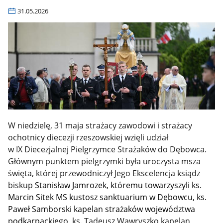
31.05.2026
W niedzielę, 31 maja strażacy zawodowi i strażacy
ochotnicy diecezji rzeszowskiej wzięli udział
w IX Diecezjalnej Pielgrzymce Strażaków do Dębowca.
Głównym punktem pielgrzymki była uroczysta msza
święta, której przewodniczył Jego Ekscelencja ksiądz
biskup
Stanisław Jamrozek, któremu towarzyszyli
ks.
Marcin Sitek MS kustosz sanktuarium w Dębowcu, ks.
Paweł Samborski kapelan strażaków województwa
podkarpackiego,
ks. Tadeusz Wawryszko kapelan