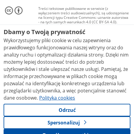
Treści tekstowe publikowane w serwisie (z
wyłączeniem treści audiowizualnych), są udostępniane
na licencji typu Creative Commons: uznanie autorstwa
- na tych samych warunkach 4.0 (CC BY-SA 4.0).
Materiały audiowizualne, w tym zdjęcia, materiały
Dbamy o Twoją prywatność
audio i wideo, są udostępniane na licencji typu
Creative Commons: uznanie autorstwa użycie
Wykorzystujemy pliki cookie w celu zapewnienia
niekomercyjne - bez utworów zależnych 4.0 (CC BY-
NC-ND 4.0), o ile nie jest to stwierdzone inaczej.
prawidłowego funkcjonowania naszej witryny oraz do
analizy ruchu i optymalizacji działania strony. Dzięki nim
możemy lepiej dostosować treści do potrzeb
użytkowników i stale ulepszać nasze usługi. Pamiętaj, że
informacje przechowywane w plikach cookie mogą
pozwalać na identyfikację konkretnego urządzenia lub
przeglądarki użytkownika, a więc potencjalnie stanowić
dane osobowe.
Polityka cookies
Odrzuć
Spersonalizuj