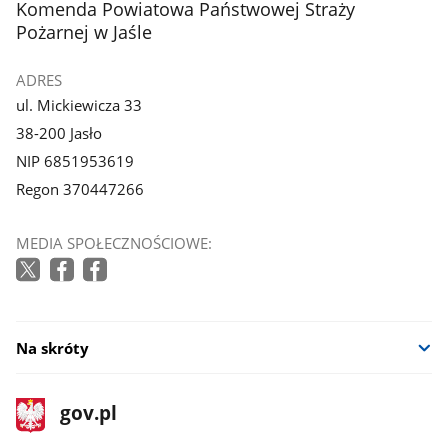
stopka
Komenda Powiatowa Państwowej Straży
galerii.
galerii.
Pożarnej w Jaśle
ADRES
ul. Mickiewicza 33
38-200 Jasło
NIP 6851953619
Regon 370447266
MEDIA SPOŁECZNOŚCIOWE:
Na skróty
stopka
Strona
gov.pl
gov.pl
główna