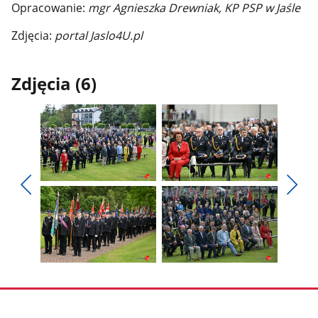
Opracowanie:
mgr Agnieszka Drewniak, KP PSP w Jaśle
Zdjęcia:
portal Jaslo4U.pl
Zdjęcia (6)
Pokaż
Pokaż
zdjęcie
zdjęcie
Pokaż
Poka
1
2
poprzednie
nest
z
z
zdjęcia
zdjęc
galerii.
galerii.
Pokaż
Pokaż
zdjęcie
zdjęcie
3
4
z
z