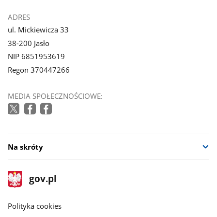
ADRES
ul. Mickiewicza 33
38-200 Jasło
NIP 6851953619
Regon 370447266
MEDIA SPOŁECZNOŚCIOWE:
Na skróty
stopka
Strona
gov.pl
gov.pl
główna
gov.pl
Polityka cookies