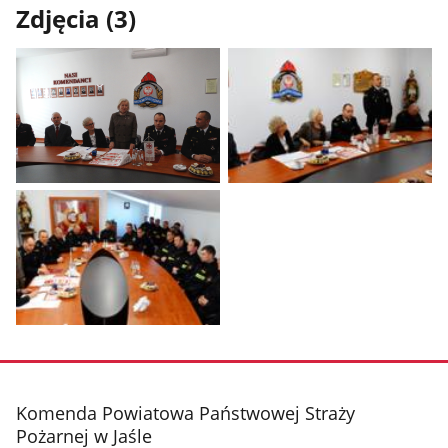
Zdjęcia (3)
Pokaż
Pokaż
zdjęcie
zdjęcie
1
2
z
z
galerii.
galerii.
Pokaż
zdjęcie
3
z
stopka
Komenda Powiatowa Państwowej Straży
galerii.
Pożarnej w Jaśle