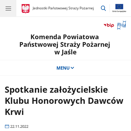
przejdź
gov.pl
Jednostki Państwowej Straży Pożarnej
gov.pl
Jednostki
do
Państwowej
wyszukiwar
Straży
Otwór
Pożarnej
okno
Komenda Powiatowa
z
tłuma
Państwowej Straży Pożarnej
języka
w Jaśle
migow
MENU
Spotkanie założycielskie
Klubu Honorowych Dawców
Krwi
22.11.2022