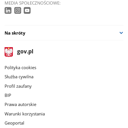
MEDIA SPOŁECZNOŚCIOWE:
Na skróty
stopka
Strona
gov.pl
gov.pl
główna
gov.pl
Polityka cookies
Służba cywilna
Profil zaufany
BIP
Prawa autorskie
Warunki korzystania
Geoportal