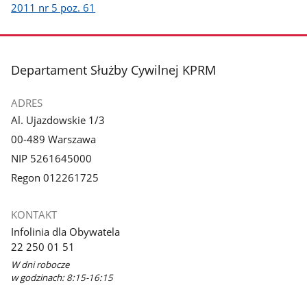
2011 nr 5 poz. 61
stopka
Departament Służby Cywilnej KPRM
ADRES
Al. Ujazdowskie 1/3
00-489 Warszawa
NIP 5261645000
Regon 012261725
KONTAKT
Infolinia dla Obywatela
22 250 01 51
W dni robocze
w godzinach: 8:15-16:15