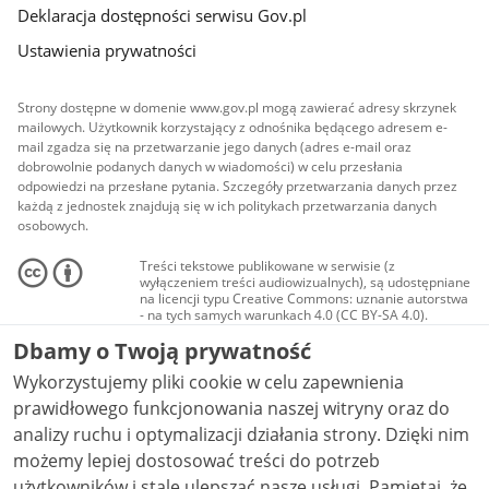
Deklaracja dostępności serwisu Gov.pl
Ustawienia prywatności
Strony dostępne w domenie www.gov.pl mogą zawierać adresy skrzynek
mailowych. Użytkownik korzystający z odnośnika będącego adresem e-
mail zgadza się na przetwarzanie jego danych (adres e-mail oraz
dobrowolnie podanych danych w wiadomości) w celu przesłania
odpowiedzi na przesłane pytania. Szczegóły przetwarzania danych przez
każdą z jednostek znajdują się w ich politykach przetwarzania danych
osobowych.
Treści tekstowe publikowane w serwisie (z
wyłączeniem treści audiowizualnych), są udostępniane
na licencji typu Creative Commons: uznanie autorstwa
- na tych samych warunkach 4.0 (CC BY-SA 4.0).
Materiały audiowizualne, w tym zdjęcia, materiały
Dbamy o Twoją prywatność
audio i wideo, są udostępniane na licencji typu
Creative Commons: uznanie autorstwa użycie
Wykorzystujemy pliki cookie w celu zapewnienia
niekomercyjne - bez utworów zależnych 4.0 (CC BY-
NC-ND 4.0), o ile nie jest to stwierdzone inaczej.
prawidłowego funkcjonowania naszej witryny oraz do
analizy ruchu i optymalizacji działania strony. Dzięki nim
możemy lepiej dostosować treści do potrzeb
użytkowników i stale ulepszać nasze usługi. Pamiętaj, że