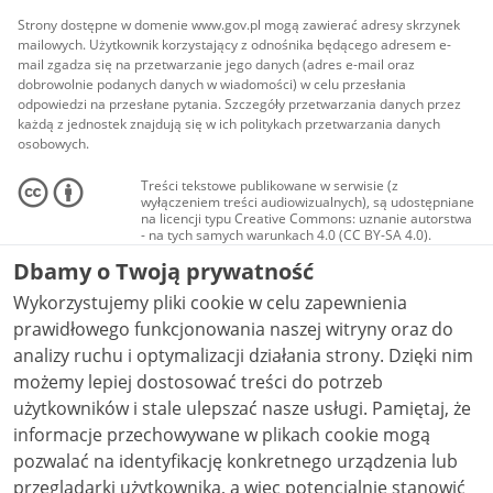
Strony dostępne w domenie www.gov.pl mogą zawierać adresy skrzynek
mailowych. Użytkownik korzystający z odnośnika będącego adresem e-
mail zgadza się na przetwarzanie jego danych (adres e-mail oraz
dobrowolnie podanych danych w wiadomości) w celu przesłania
odpowiedzi na przesłane pytania. Szczegóły przetwarzania danych przez
każdą z jednostek znajdują się w ich politykach przetwarzania danych
osobowych.
Treści tekstowe publikowane w serwisie (z
wyłączeniem treści audiowizualnych), są udostępniane
na licencji typu Creative Commons: uznanie autorstwa
- na tych samych warunkach 4.0 (CC BY-SA 4.0).
Materiały audiowizualne, w tym zdjęcia, materiały
Dbamy o Twoją prywatność
audio i wideo, są udostępniane na licencji typu
Creative Commons: uznanie autorstwa użycie
Wykorzystujemy pliki cookie w celu zapewnienia
niekomercyjne - bez utworów zależnych 4.0 (CC BY-
NC-ND 4.0), o ile nie jest to stwierdzone inaczej.
prawidłowego funkcjonowania naszej witryny oraz do
analizy ruchu i optymalizacji działania strony. Dzięki nim
możemy lepiej dostosować treści do potrzeb
użytkowników i stale ulepszać nasze usługi. Pamiętaj, że
informacje przechowywane w plikach cookie mogą
pozwalać na identyfikację konkretnego urządzenia lub
przeglądarki użytkownika, a więc potencjalnie stanowić