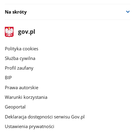
Na skróty
stopka
Strona
gov.pl
gov.pl
główna
gov.pl
Polityka cookies
Służba cywilna
Profil zaufany
BIP
Prawa autorskie
Warunki korzystania
Geoportal
Deklaracja dostępności serwisu Gov.pl
Ustawienia prywatności