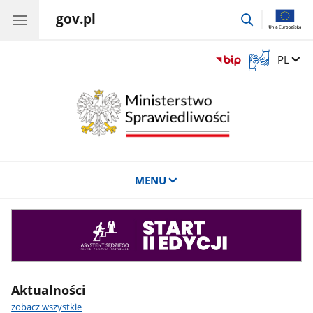
gov.pl
przejdź
do
wyszukiwar
Otwórz
Zmień 
PL
okno
z
tłumaczem
języka
migowego
MENU
Asystent
sędziego
Aktualności
zobacz wszystkie