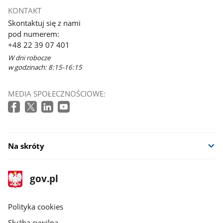
otworzy
KONTAKT
się
Skontaktuj się z nami
w
pod numerem:
nowym
+48 22 39 07 401
oknie
W dni robocze
w godzinach: 8:15-16:15
MEDIA SPOŁECZNOŚCIOWE:
Na skróty
stopka
Strona
gov.pl
gov.pl
główna
gov.pl
Polityka cookies
Służba cywilna