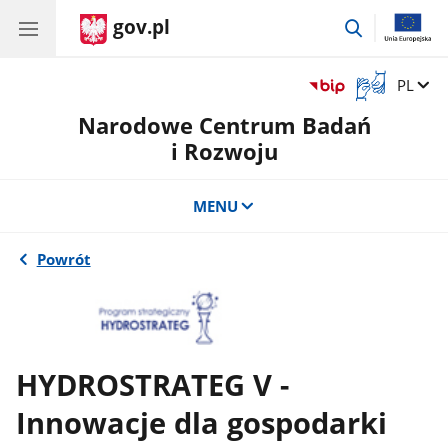
gov.pl
przejdź
do
wyszukiwar
Otwórz
Zmień 
PL
okno
Narodowe Centrum Badań
z
tłumaczem
i Rozwoju
języka
migowego
MENU
Powrót
HYDROSTRATEG V -
Innowacje dla gospodarki