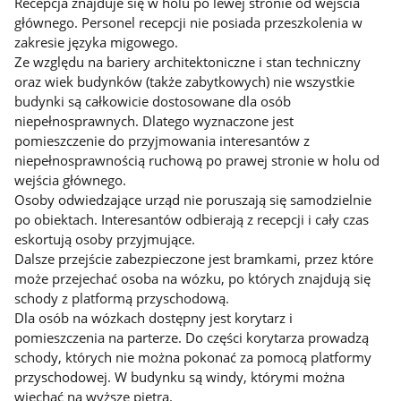
Recepcja znajduje się w holu po lewej stronie od wejścia
głównego. Personel recepcji nie posiada przeszkolenia w
zakresie języka migowego.
Ze względu na bariery architektoniczne i stan techniczny
oraz wiek budynków (także zabytkowych) nie wszystkie
budynki są całkowicie dostosowane dla osób
niepełnosprawnych. Dlatego wyznaczone jest
pomieszczenie do przyjmowania interesantów z
niepełnosprawnością ruchową po prawej stronie w holu od
wejścia głównego.
Osoby odwiedzające urząd nie poruszają się samodzielnie
po obiektach. Interesantów odbierają z recepcji i cały czas
eskortują osoby przyjmujące.
Dalsze przejście zabezpieczone jest bramkami, przez które
może przejechać osoba na wózku, po których znajdują się
schody z platformą przyschodową.
Dla osób na wózkach dostępny jest korytarz i
pomieszczenia na parterze. Do części korytarza prowadzą
schody, których nie można pokonać za pomocą platformy
przyschodowej. W budynku są windy, którymi można
wjechać na wyższe piętra.