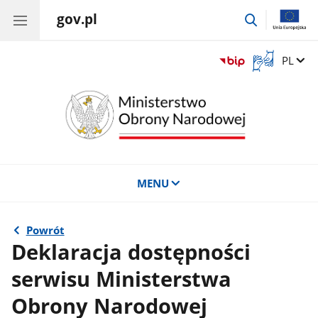
gov.pl
przejdź
do
wyszukiwar
Otwórz
Zmień 
PL
okno
z
tłumaczem
języka
migowego
MENU
Powrót
Deklaracja dostępności
serwisu Ministerstwa
Obrony Narodowej