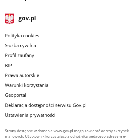
stopka
Strona
gov.pl
gov.pl
główna
gov.pl
Polityka cookies
Służba cywilna
Profil zaufany
BIP
Prawa autorskie
Warunki korzystania
Geoportal
Deklaracja dostępności serwisu Gov.pl
Ustawienia prywatności
Strony dostępne w domenie www.gov.pl mogą zawierać adresy skrzynek
mailowych. Użytkownik korzystający z odnośnika będącego adresem e-