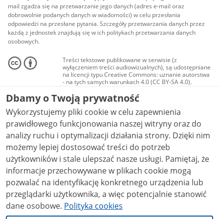
mail zgadza się na przetwarzanie jego danych (adres e-mail oraz
dobrowolnie podanych danych w wiadomości) w celu przesłania
odpowiedzi na przesłane pytania. Szczegóły przetwarzania danych przez
każdą z jednostek znajdują się w ich politykach przetwarzania danych
osobowych.
Treści tekstowe publikowane w serwisie (z
wyłączeniem treści audiowizualnych), są udostępniane
na licencji typu Creative Commons: uznanie autorstwa
- na tych samych warunkach 4.0 (CC BY-SA 4.0).
Materiały audiowizualne, w tym zdjęcia, materiały
Dbamy o Twoją prywatność
audio i wideo, są udostępniane na licencji typu
Creative Commons: uznanie autorstwa użycie
Wykorzystujemy pliki cookie w celu zapewnienia
niekomercyjne - bez utworów zależnych 4.0 (CC BY-
NC-ND 4.0), o ile nie jest to stwierdzone inaczej.
prawidłowego funkcjonowania naszej witryny oraz do
analizy ruchu i optymalizacji działania strony. Dzięki nim
możemy lepiej dostosować treści do potrzeb
użytkowników i stale ulepszać nasze usługi. Pamiętaj, że
informacje przechowywane w plikach cookie mogą
pozwalać na identyfikację konkretnego urządzenia lub
przeglądarki użytkownika, a więc potencjalnie stanowić
dane osobowe.
Polityka cookies