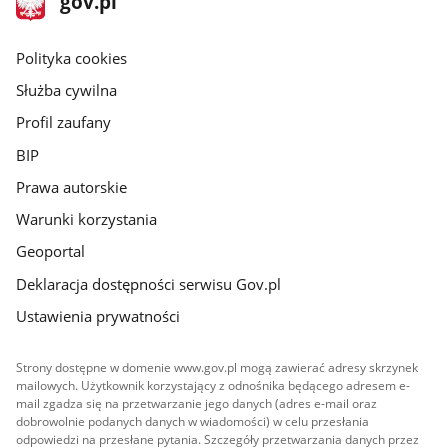
gov.pl
gov.pl
główna
gov.pl
Polityka cookies
Służba cywilna
Profil zaufany
BIP
Prawa autorskie
Warunki korzystania
Geoportal
Deklaracja dostępności serwisu Gov.pl
Ustawienia prywatności
Strony dostępne w domenie www.gov.pl mogą zawierać adresy skrzynek
mailowych. Użytkownik korzystający z odnośnika będącego adresem e-
mail zgadza się na przetwarzanie jego danych (adres e-mail oraz
dobrowolnie podanych danych w wiadomości) w celu przesłania
odpowiedzi na przesłane pytania. Szczegóły przetwarzania danych przez