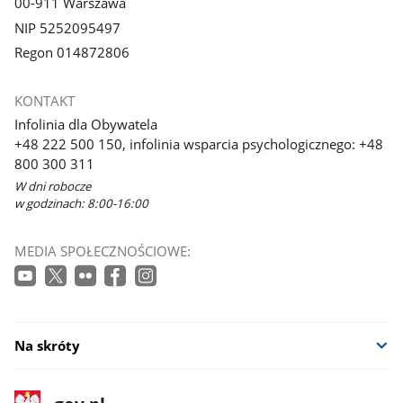
00-911 Warszawa
NIP 5252095497
Regon 014872806
KONTAKT
Infolinia dla Obywatela
+48 222 500 150, infolinia wsparcia psychologicznego: +48
800 300 311
W dni robocze
w godzinach: 8:00-16:00
MEDIA SPOŁECZNOŚCIOWE:
Na skróty
stopka
Strona