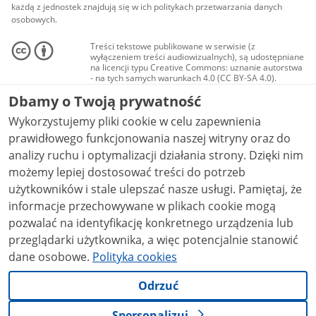
każdą z jednostek znajdują się w ich politykach przetwarzania danych
osobowych.
Treści tekstowe publikowane w serwisie (z
wyłączeniem treści audiowizualnych), są udostępniane
na licencji typu Creative Commons: uznanie autorstwa
- na tych samych warunkach 4.0 (CC BY-SA 4.0).
Materiały audiowizualne, w tym zdjęcia, materiały
Dbamy o Twoją prywatność
audio i wideo, są udostępniane na licencji typu
Creative Commons: uznanie autorstwa użycie
Wykorzystujemy pliki cookie w celu zapewnienia
niekomercyjne - bez utworów zależnych 4.0 (CC BY-
NC-ND 4.0), o ile nie jest to stwierdzone inaczej.
prawidłowego funkcjonowania naszej witryny oraz do
analizy ruchu i optymalizacji działania strony. Dzięki nim
możemy lepiej dostosować treści do potrzeb
użytkowników i stale ulepszać nasze usługi. Pamiętaj, że
informacje przechowywane w plikach cookie mogą
pozwalać na identyfikację konkretnego urządzenia lub
przeglądarki użytkownika, a więc potencjalnie stanowić
dane osobowe.
Polityka cookies
Odrzuć
Spersonalizuj