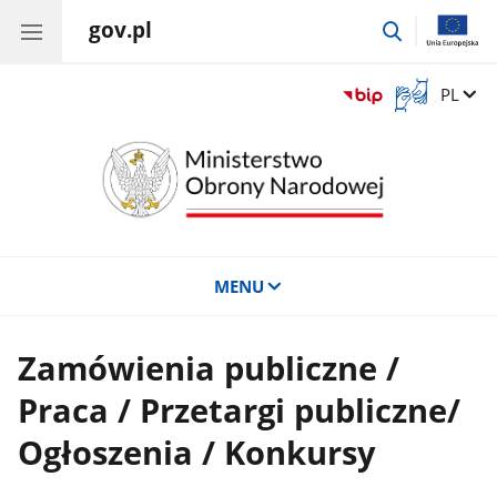
gov.pl
przejdź
do
wyszukiwar
Otwórz
Zmień 
PL
okno
z
tłumaczem
języka
migowego
MENU
Zamówienia publiczne /
Praca / Przetargi publiczne/
Ogłoszenia / Konkursy