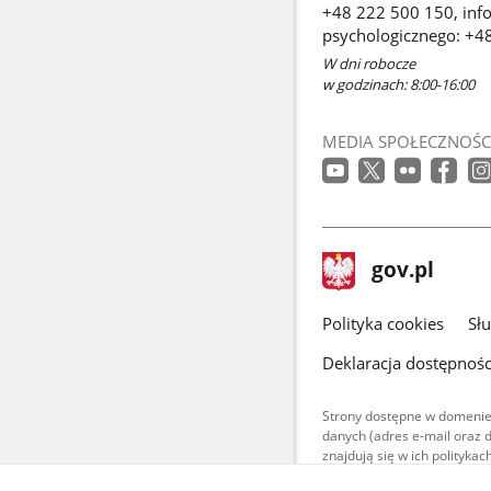
+48 222 500 150, info
psychologicznego: +4
W dni robocze
w godzinach: 8:00-16:00
MEDIA SPOŁECZNOŚC
stopka
Strona
gov.pl
gov.pl
główna
gov.pl
Polityka cookies
Sł
Deklaracja dostępnośc
Strony dostępne w domenie
danych (adres e-mail oraz 
znajdują się w ich polityk