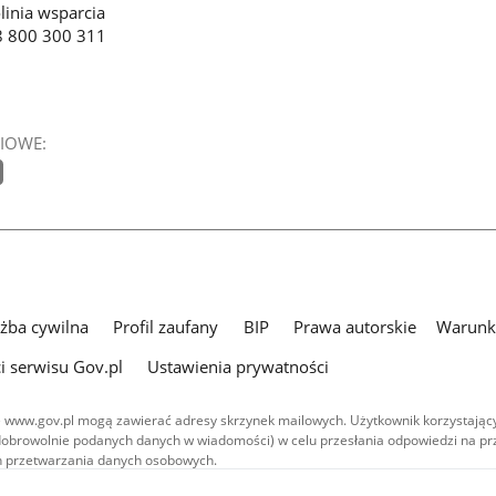
linia wsparcia
8 800 300 311
IOWE:
użba cywilna
Profil zaufany
BIP
Prawa autorskie
Warunki
i serwisu Gov.pl
Ustawienia prywatności
 www.gov.pl mogą zawierać adresy skrzynek mailowych. Użytkownik korzystający
dobrowolnie podanych danych w wiadomości) w celu przesłania odpowiedzi na prz
ach przetwarzania danych osobowych.