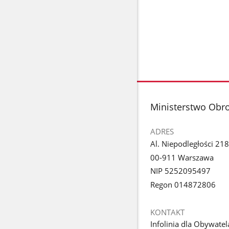
stopka
Ministerstwo Obr
ADRES
Al. Niepodległości 218
00-911 Warszawa
NIP 5252095497
Regon 014872806
KONTAKT
Infolinia dla Obywatel