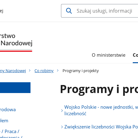
ej
O ministerstwie
C
ony Narodowej
Co robimy
Programy i projekty
Programy i pr
Wojsko Polskie - nowe jednostki, 
arodowa
liczebność
słem
Zwiększenie liczebności Wojska Po
/ Praca /
głoszenia /