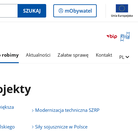
Logowanie
SZUKAJ
mObywatel
do
panelu
Otwórz
okno
z
tłumac
o robimy
Aktualności
Załatw sprawę
Kontakt
Zmień ję
PL
języka
migowe
ojekty
większa
Modernizacja techniczna SZRP
lskiego
Siły sojusznicze w Polsce