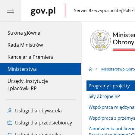
gov.pl
gov.pl
Serwis Rzeczypospolitej Polski
gov.pl
Strona główna
Rada Ministrów
Kancelaria Premiera
Ministerstwa
Ministerstwo Obr
Urzędy, instytucje
Programy i projekty
i placówki RP
Siły Zbrojne RP
Współpraca międzyn
Usługi dla obywatela
Współpraca z przemy
Usługi dla przedsiębiorcy
Zamówienia publiczne 
Usługi dla urzędnika
Przetargi publiczne/ O