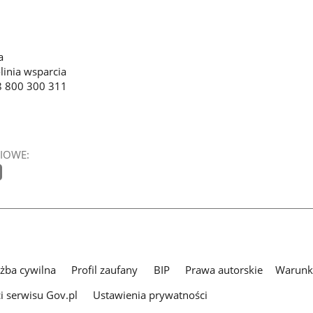
a
linia wsparcia
8 800 300 311
IOWE:
użba cywilna
Profil zaufany
BIP
Prawa autorskie
Warunki
i serwisu Gov.pl
Ustawienia prywatności