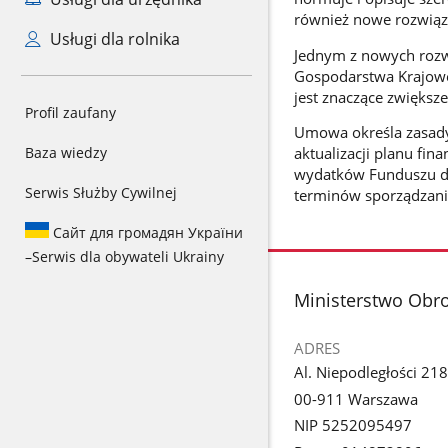
również nowe rozwiązan
Usługi dla rolnika
Jednym z nowych rozw
Gospodarstwa Krajowe
jest znaczące zwiększ
Profil zaufany
Umowa określa zasady
Baza wiedzy
aktualizacji planu fi
wydatków Funduszu dl
Serwis Służby Cywilnej
terminów sporządzania
Сайт для громадян України
–
Serwis dla obywateli Ukrainy
stopka
Ministerstwo Obr
ADRES
Al. Niepodległości 218
00-911 Warszawa
NIP 5252095497