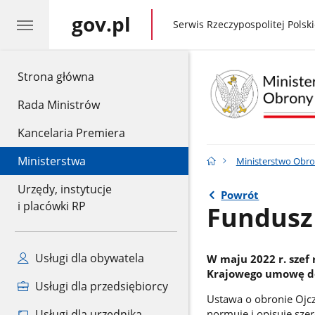
gov.pl
gov.pl
Serwis Rzeczypospolitej Polski
gov.pl
Strona główna
Rada Ministrów
Kancelaria Premiera
Ministerstwa
Ministerstwo Obr
Urzędy, instytucje
Powrót
i placówki RP
Fundusz 
Usługi dla obywatela
W maju 2022 r. szef
Krajowego umowę dot
Usługi dla przedsiębiorcy
Ustawa o obronie Ojcz
Usługi dla urzędnika
normuje i opisuje sz