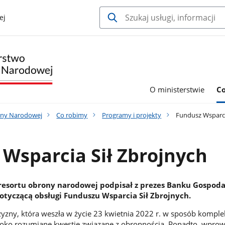
ej
O ministerstwie
C
ony Narodowej
Co robimy
Programy i projekty
Fundusz Wsparci
Wsparcia Sił Zbrojnych
 resortu obrony narodowej podpisał z prezes Banku Gospod
yczącą obsługi Funduszu Wsparcia Sił Zbrojnych.
yzny, która weszła w życie 23 kwietnia 2022 r. w sposób kompl
eroko rozumiane kwestie związane z obronnością. Ponadto, wpro