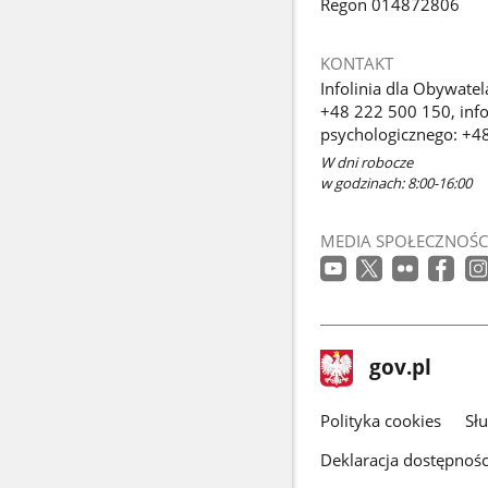
Regon 014872806
KONTAKT
Infolinia dla Obywatel
+48 222 500 150, info
psychologicznego: +4
W dni robocze
w godzinach: 8:00-16:00
MEDIA SPOŁECZNOŚC
stopka
Strona
gov.pl
gov.pl
główna
gov.pl
Polityka cookies
Sł
Deklaracja dostępnośc