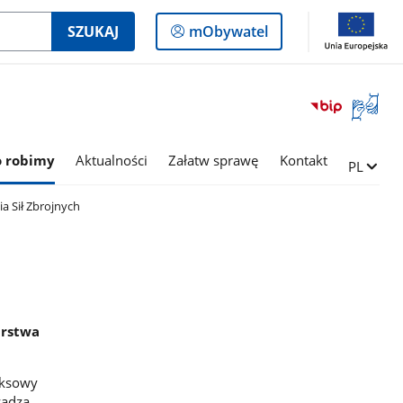
Logowanie
SZUKAJ
mObywatel
do
panelu
Otwórz
okno
z
tłumac
o robimy
Aktualności
Załatw sprawę
Kontakt
Zmień ję
PL
języka
migowe
a Sił Zbrojnych
arstwa
eksowy
wadza