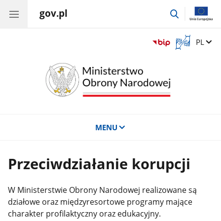
gov.pl
przejdź
do
wyszukiwar
Otwórz
Zmień 
PL
okno
z
tłumaczem
języka
migowego
MENU
Przeciwdziałanie korupcji
W Ministerstwie Obrony Narodowej realizowane są
działowe oraz międzyresortowe programy mające
charakter profilaktyczny oraz edukacyjny.