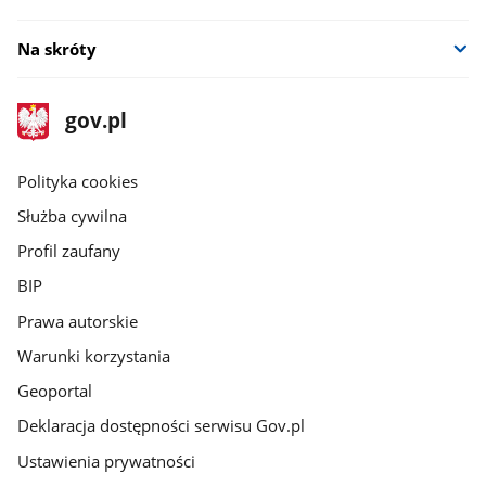
Na skróty
stopka
Strona
gov.pl
gov.pl
główna
gov.pl
Polityka cookies
Służba cywilna
Profil zaufany
BIP
Prawa autorskie
Warunki korzystania
Geoportal
Deklaracja dostępności serwisu Gov.pl
Ustawienia prywatności