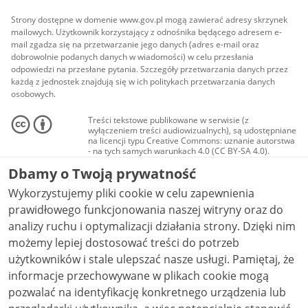
Strony dostępne w domenie www.gov.pl mogą zawierać adresy skrzynek
mailowych. Użytkownik korzystający z odnośnika będącego adresem e-
mail zgadza się na przetwarzanie jego danych (adres e-mail oraz
dobrowolnie podanych danych w wiadomości) w celu przesłania
odpowiedzi na przesłane pytania. Szczegóły przetwarzania danych przez
każdą z jednostek znajdują się w ich politykach przetwarzania danych
osobowych.
Treści tekstowe publikowane w serwisie (z
wyłączeniem treści audiowizualnych), są udostępniane
na licencji typu Creative Commons: uznanie autorstwa
- na tych samych warunkach 4.0 (CC BY-SA 4.0).
Materiały audiowizualne, w tym zdjęcia, materiały
Dbamy o Twoją prywatność
audio i wideo, są udostępniane na licencji typu
Creative Commons: uznanie autorstwa użycie
Wykorzystujemy pliki cookie w celu zapewnienia
niekomercyjne - bez utworów zależnych 4.0 (CC BY-
NC-ND 4.0), o ile nie jest to stwierdzone inaczej.
prawidłowego funkcjonowania naszej witryny oraz do
analizy ruchu i optymalizacji działania strony. Dzięki nim
możemy lepiej dostosować treści do potrzeb
użytkowników i stale ulepszać nasze usługi. Pamiętaj, że
informacje przechowywane w plikach cookie mogą
pozwalać na identyfikację konkretnego urządzenia lub