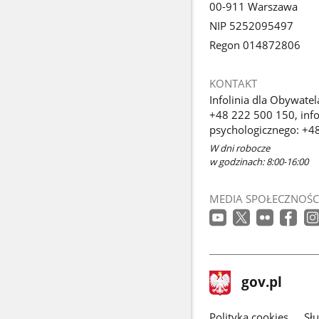
00-911 Warszawa
NIP 5252095497
Regon 014872806
KONTAKT
Infolinia dla Obywatel
+48 222 500 150, info
psychologicznego: +4
W dni robocze
w godzinach: 8:00-16:00
MEDIA SPOŁECZNOŚC
stopka
Strona
gov.pl
gov.pl
główna
gov.pl
Polityka cookies
Sł