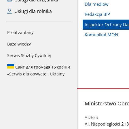
Dla mediów
Usługi dla rolnika
Redakcja BIP
Inspektor Ochrony D
Profil zaufany
Komunikat MON
Baza wiedzy
Serwis Służby Cywilnej
Сайт для громадян України
–
Serwis dla obywateli Ukrainy
stopka
Ministerstwo Obr
ADRES
Al. Niepodległości 218