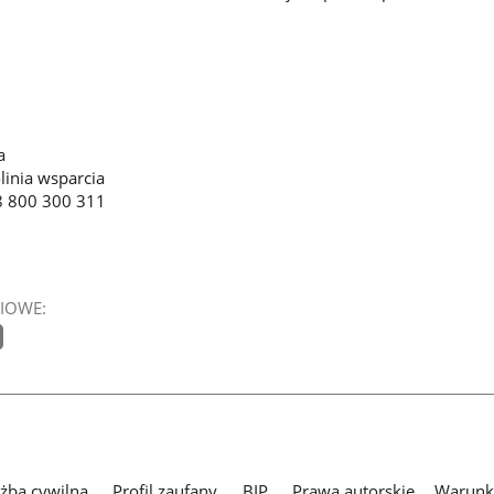
a
linia wsparcia
8 800 300 311
IOWE:
użba cywilna
Profil zaufany
BIP
Prawa autorskie
Warunki