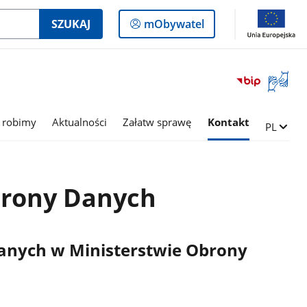
Logowanie
SZUKAJ
mObywatel
do
panelu
Otwórz
okno
z
tłumac
 robimy
Aktualności
Załatw sprawę
Kontakt
Zmień ję
PL
języka
migowe
hrony Danych
anych w Ministerstwie Obrony