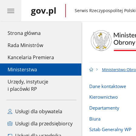
gov.pl
gov.pl
Serwis Rzeczypospolitej Polski
gov.pl
Strona główna
Rada Ministrów
Kancelaria Premiera
Ministerstwa
Ministerstwo Obr
Urzędy, instytucje
Dane kontaktowe
i placówki RP
Kierownictwo
Departamenty
Usługi dla obywatela
Biura
Usługi dla przedsiębiorcy
Sztab Generalny WP
Usługi dla urzędnika