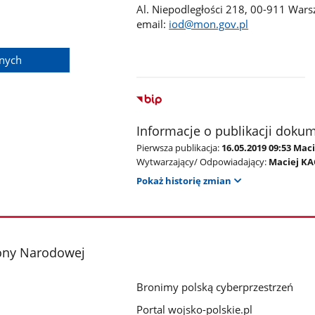
Al. Niepodległości 218, 00-911 War
email:
iod@mon.gov.pl
anych
Informacje o publikacji doku
Pierwsza publikacja:
16.05.2019 09:53 Mac
Wytwarzający/ Odpowiadający:
Maciej K
Pokaż historię zmian
ony Narodowej
Bronimy polską cyberprzestrzeń
Portal wojsko-polskie.pl