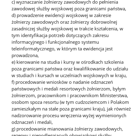
c) wyznaczanie żołnierzy zawodowych do pełnienia
zawodowej służby wojskowej poza granicami państwa,
d) prowadzenie ewidencji wojskowej w zakresie
żołnierzy zawodowych oraz żołnierzy dobrowolnej
zasadniczej służby wojskowej w trakcie kształcenia, w
tym identyfikacja potrzeb dotyczących zakresu
informacyjnego i funkcjonalnego systemu
teleinformatycznego, w którym ta ewidencja jest
prowadzona,
e) kierowanie na studia i kursy w ośrodkach szkolenia
poza granicami państwa oraz kwalifikowanie do udziału
w studiach i kursach w uczelniach wojskowych w kraju,
f) procedowanie wniosków o nadanie odznaczeń
państwowych i medali resortowych żołnierzom, byłym
żołnierzom, pracownikom i pracownikom Ministerstwa,
osobom spoza resortu (w tym cudzoziemcom i Polakom
zamieszkałym na stałe poza granicami kraju), jak również
nadzorowanie procesu wręczenia wyżej wymienionych
odznaczeń i medali,
g) procedowanie mianowania żołnierzy zawodowych,
rezerwy i niepodlegających obowiązkowi służby