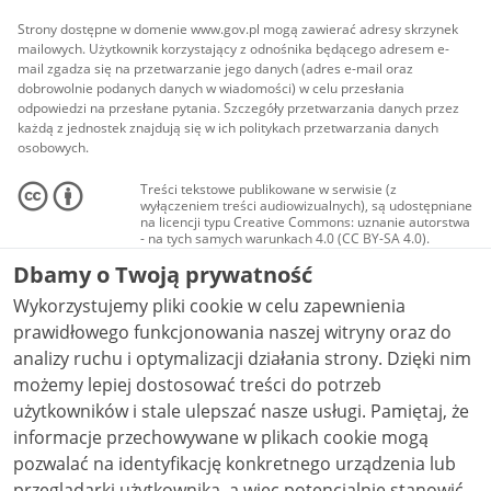
Strony dostępne w domenie www.gov.pl mogą zawierać adresy skrzynek
mailowych. Użytkownik korzystający z odnośnika będącego adresem e-
mail zgadza się na przetwarzanie jego danych (adres e-mail oraz
dobrowolnie podanych danych w wiadomości) w celu przesłania
odpowiedzi na przesłane pytania. Szczegóły przetwarzania danych przez
każdą z jednostek znajdują się w ich politykach przetwarzania danych
osobowych.
Treści tekstowe publikowane w serwisie (z
wyłączeniem treści audiowizualnych), są udostępniane
na licencji typu Creative Commons: uznanie autorstwa
- na tych samych warunkach 4.0 (CC BY-SA 4.0).
Materiały audiowizualne, w tym zdjęcia, materiały
Dbamy o Twoją prywatność
audio i wideo, są udostępniane na licencji typu
Creative Commons: uznanie autorstwa użycie
Wykorzystujemy pliki cookie w celu zapewnienia
niekomercyjne - bez utworów zależnych 4.0 (CC BY-
NC-ND 4.0), o ile nie jest to stwierdzone inaczej.
prawidłowego funkcjonowania naszej witryny oraz do
analizy ruchu i optymalizacji działania strony. Dzięki nim
możemy lepiej dostosować treści do potrzeb
użytkowników i stale ulepszać nasze usługi. Pamiętaj, że
informacje przechowywane w plikach cookie mogą
pozwalać na identyfikację konkretnego urządzenia lub
przeglądarki użytkownika, a więc potencjalnie stanowić