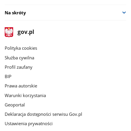
Na skróty
stopka
Strona
gov.pl
gov.pl
główna
gov.pl
Polityka cookies
Służba cywilna
Profil zaufany
BIP
Prawa autorskie
Warunki korzystania
Geoportal
Deklaracja dostępności serwisu Gov.pl
Ustawienia prywatności