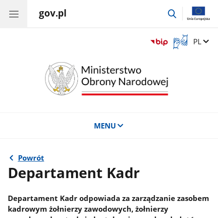
gov.pl
przejdź
do
wyszukiwar
Otwórz
Zmień 
PL
okno
z
tłumaczem
języka
migowego
MENU
Powrót
Departament Kadr
Departament Kadr odpowiada za zarządzanie zasobem
kadrowym żołnierzy zawodowych, żołnierzy