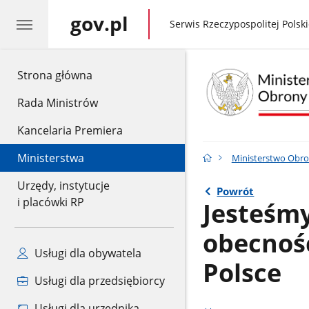
gov.pl
gov.pl
Serwis Rzeczypospolitej Polski
gov.pl
Strona główna
Rada Ministrów
Kancelaria Premiera
Ministerstwa
Ministerstwo Obr
Urzędy, instytucje
Powrót
i placówki RP
Jesteśm
obecnoś
Usługi dla obywatela
Polsce
Usługi dla przedsiębiorcy
Usługi dla urzędnika