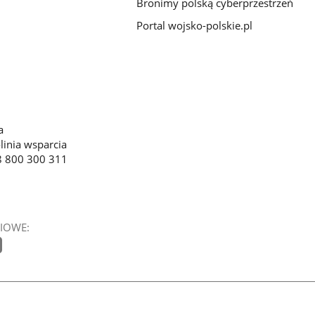
Bronimy polską cyberprzestrzeń
Portal wojsko-polskie.pl
a
linia wsparcia
8 800 300 311
IOWE: