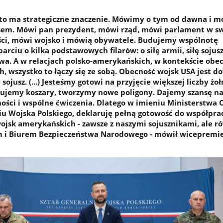
ki, to ma strategiczne znaczenie. Mówimy o tym od dawna i
sem. Mówi pan prezydent, mówi rząd, mówi parlament w sw
ości, mówi wojsko i mówią obywatele. Budujemy wspólnotę
rciu o kilka podstawowych filarów: o siłę armii, siłę sojuszy
wa. A w relacjach polsko-amerykańskich, w kontekście obe
, wszystko to łączy się ze sobą. Obecność wojsk USA jest 
sojusz. (...) Jesteśmy gotowi na przyjęcie większej liczby żoł
ujemy koszary, tworzymy nowe poligony. Dajemy szansę n
ości i wspólne ćwiczenia. Dlatego w imieniu Ministerstwa
u Wojska Polskiego, deklaruję pełną gotowość do współpra
ojsk amerykańskich - zawsze z naszymi sojusznikami, ale ró
i Biurem Bezpieczeństwa Narodowego - mówił wicepremie