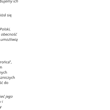
bujemy ich
ósł się
olski,
ą obecność
e umożliwią
rońca”,
ym
nych
szniczych
ść do
ieć jego
 i
y