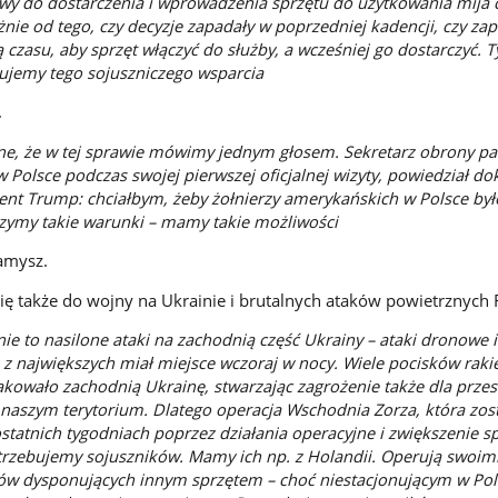
y do dostarczenia i wprowadzenia sprzętu do użytkowania mija 
leżnie od tego, czy decyzje zapadały w poprzedniej kadencji, czy za
 czasu, aby sprzęt włączyć do służby, a wcześniej go dostarczyć. 
bujemy tego sojuszniczego wsparcia
.
ne, że w tej sprawie mówimy jednym głosem. Sekretarz obrony pa
 Polsce podczas swojej pierwszej oficjalnej wizyty, powiedział do
nt Trump: chciałbym, żeby żołnierzy amerykańskich w Polsce był
rzymy takie warunki – mamy takie możliwości
amysz.
ię także do wojny na Ukrainie i brutalnych ataków powietrznych R
nie to nasilone ataki na zachodnią część Ukrainy – ataki dronowe i
 z największych miał miejsce wczoraj w nocy. Wiele pocisków raki
kowało zachodnią Ukrainę, stwarzając zagrożenie także dla przes
naszym terytorium. Dlatego operacja Wschodnia Zorza, która zos
atnich tygodniach poprzez działania operacyjne i zwiększenie s
trzebujemy sojuszników. Mamy ich np. z Holandii. Operują swoimi
w dysponujących innym sprzętem – choć niestacjonującym w Pol