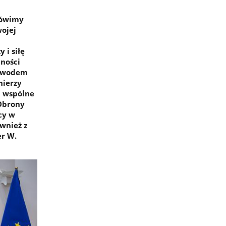
 mówimy
ojej
 i siłę
cności
dowodem
nierzy
a wspólne
 Obrony
cy w
wnież z
r W.