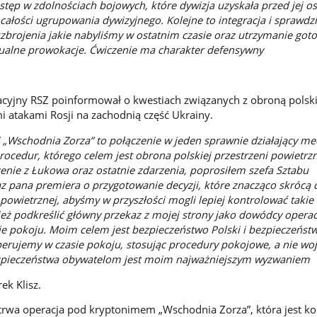
tęp w zdolnościach bojowych, które dywizja uzyskała przed jej o
o całości ugrupowania dywizyjnego. Kolejne to integracja i sprawdz
brojenia jakie nabyliśmy w ostatnim czasie oraz utrzymanie got
tualne prowokacje. Ćwiczenie ma charakter defensywny
acyjny RSZ poinformował o kwestiach związanych z obroną polsk
i atakami Rosji na zachodnią część Ukrainy.
i „Wschodnia Zorza” to połączenie w jeden sprawnie działający m
 procedur, którego celem jest obrona polskiej przestrzeni powietrz
enie z Łukowa oraz ostatnie zdarzenia, poprosiłem szefa Sztabu
 pana premiera o przygotowanie decyzji, które znacząco skrócą c
owietrznej, abyśmy w przyszłości mogli lepiej kontrolować takie 
eż podkreślić główny przekaz z mojej strony jako dowódcy operac
ie pokoju. Moim celem jest bezpieczeństwo Polski i bezpieczeńst
perujemy w czasie pokoju, stosując procedury pokojowe, a nie wo
zpieczeństwa obywatelom jest moim najważniejszym wyzwaniem
ek Klisz.
 trwa operacja pod kryptonimem „Wschodnia Zorza”, która jest k