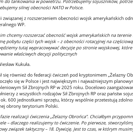
ym do tankowania w powietrzu. Potrzebujemy sojuszników, potrze
zebujemy silnej obecności NATO w Polsce.
i związanej z rozszerzeniem obecności wojsk amerykańskich odni
eralnego WP.
kim chcemy rozszerzać obecność wojsk amerykańskich na terenie P
mę pobytu części tych wojsk – z obecności rotacyjnej na częściow
 będziemy tutaj wypracowywać decyzje po stronie wojskowej, któr
wanie właściwych decyzji politycznych
 Wiesław Kukuła.
ł się również do federacji ćwiczeń pod kryptonimem „Żelazny Ob
oczęło się w Polsce i jest największym i najważniejszym planow
oleniowym Sił Zbrojnych RP w 2025 roku. Docelowo zaangażowa
ołnierzy z wszystkich rodzajów Sił Zbrojnych RP oraz państw soju
k. 600 jednostkami sprzętu, którzy wspólnie przetestują zdolno
nej obrony terytorium Polski.
 fazie realizacji ćwiczenia „Żelazny Obrońca”. Chciałbym przypomn
cele – dlaczego realizujemy to ćwiczenie. Po pierwsze, stworzyliśmy
y związek taktyczny – 18. Dywizję. Jest to czas, w którym musim