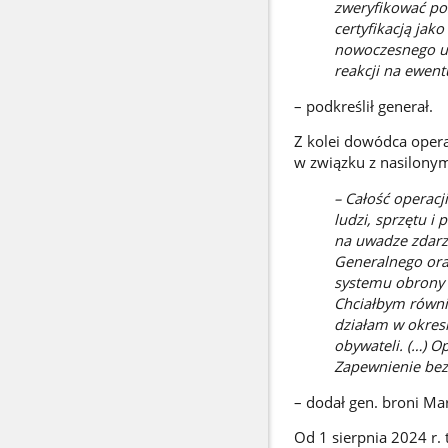
zweryfikować pos
certyfikacją jak
nowoczesnego uz
reakcji na ewen
– podkreślił generał.
Z kolei dowódca oper
w związku z nasilonym
– Całość operacj
ludzi, sprzętu i
na uwadze zdarz
Generalnego oraz
systemu obrony p
Chciałbym równi
działam w okres
obywateli. (…) O
Zapewnienie be
– dodał gen. broni Mar
Od 1 sierpnia 2024 r.