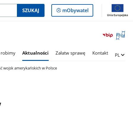
Logowanie
SZUKAJ
mObywatel
do
panelu
Otwórz
okno
z
tłumac
 robimy
Aktualności
Załatw sprawę
Kontakt
Zmień ję
PL
języka
migowe
ć wojsk amerykańskich w Polsce
w