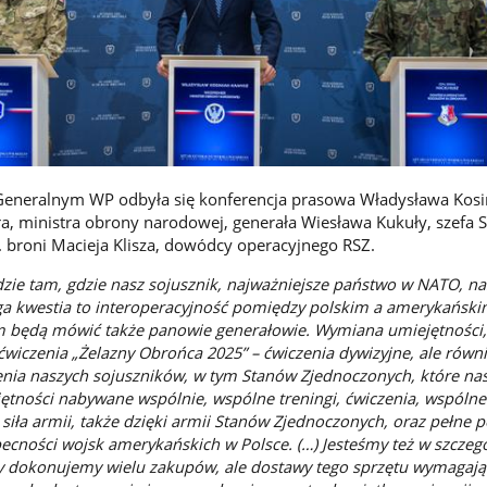
 Generalnym WP odbyła się konferencja prasowa Władysława Kosi
, ministra obrony narodowej, generała Wiesława Kukuły, szefa 
 broni Macieja Klisza, dowódcy operacyjnego RSZ.
zie tam, gdzie nasz sojusznik, najważniejsze państwo w NATO, na
ga kwestia to interoperacyjność pomiędzy polskim a amerykańsk
m będą mówić także panowie generałowie. Wymiana umiejętności
 ćwiczenia „Żelazny Obrońca 2025” – ćwiczenia dywizyjne, ale równ
zenia naszych sojuszników, w tym Stanów Zjednoczonych, które na
ętności nabywane wspólnie, wspólne treningi, ćwiczenia, wspólne
siła armii, także dzięki armii Stanów Zjednoczonych, oraz pełne 
becności wojsk amerykańskich w Polsce. (…) Jesteśmy też w szcze
 dokonujemy wielu zakupów, ale dostawy tego sprzętu wymagają