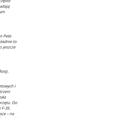
często
padają
Tym
n Pete
kładnie to
o jeszcze
osji.
etowych i
trzeni
tała
przętu. Do
 F-35.
sce – na