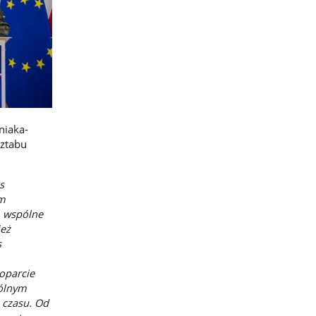
niaka-
Sztabu
s
im
, wspólne
ież
s
poparcie
gólnym
 czasu. Od