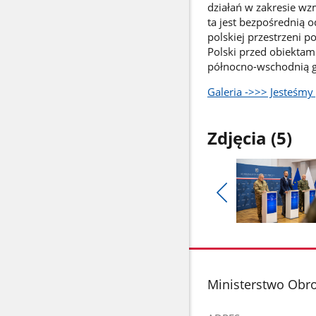
działań w zakresie wz
ta jest bezpośrednią o
polskiej przestrzeni p
Polski przed obiektam
północno-wschodnią gr
Galeria ->>> Jesteśm
Zdjęcia (5)
Pokaż
poprzednie
Pokaż
zdjęcia
zdjęcie
1
z
stopka
Ministerstwo Obr
galerii.