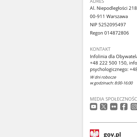
ADRES
Al. Niepodległości 218
00-911 Warszawa
NIP 5252095497
Regon 014872806
KONTAKT
Infolinia dla Obywatel
+48 222 500 150, info
psychologicznego: +4
W dni robocze
w godzinach: 8:00-16:00
MEDIA SPOŁECZNOŚC
stopka
Strona
gov.pl