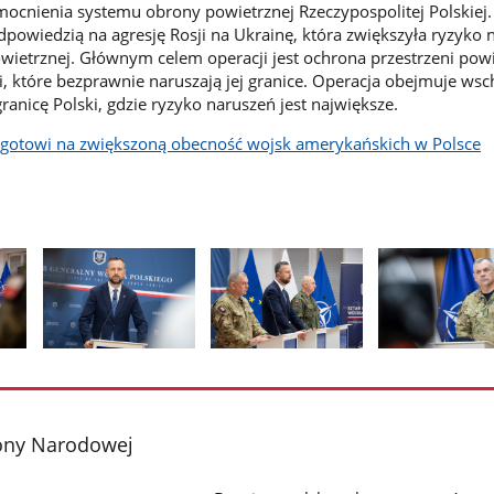
mocnienia systemu obrony powietrznej Rzeczypospolitej Polskiej.
dpowiedzią na agresję Rosji na Ukrainę, która zwiększyła ryzyko 
owietrznej. Głównym celem operacji jest ochrona przestrzeni powi
i, które bezprawnie naruszają jej granice. Operacja obejmuje wsc
anicę Polski, gdzie ryzyko naruszeń jest największe.
y gotowi na zwiększoną obecność wojsk amerykańskich w Polsce
Pokaż
Pokaż
Pokaż
zdjęcie
zdjęcie
zdjęcie
2
3
4
z
z
z
ony Narodowej
galerii.
galerii.
galerii.