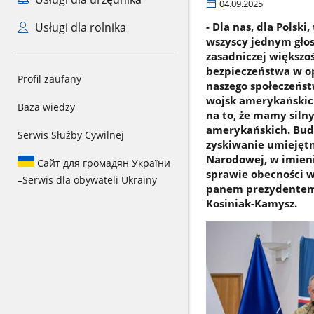
04.09.2025
Usługi dla rolnika
- Dla nas, dla Pols
wszyscy jednym gło
zasadniczej większ
bezpieczeństwa w opa
Profil zaufany
naszego społeczeńst
wojsk amerykańskich
Baza wiedzy
na to, że mamy silny 
amerykańskich. Bud
Serwis Służby Cywilnej
zyskiwanie umiejętn
Narodowej, w imieni
Сайт для громадян України
sprawie obecności w
–
Serwis dla obywateli Ukrainy
panem prezydentem 
Kosiniak-Kamysz.