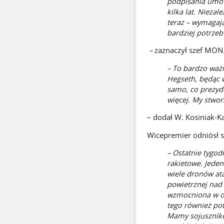
podpisania umow
kilka lat. Nieza
teraz – wymagają
bardziej potrze
–
zaznaczył szef MON
– To bardzo waż
Hegseth, będąc w
samo, co prezyde
więcej. My stwo
– dodał W. Kosiniak-K
Wicepremier odniósł s
– Ostatnie tygod
rakietowe. Jeden
wiele dronów ata
powietrznej nad 
wzmocniona w ost
tego również po
Mamy sojusznikó