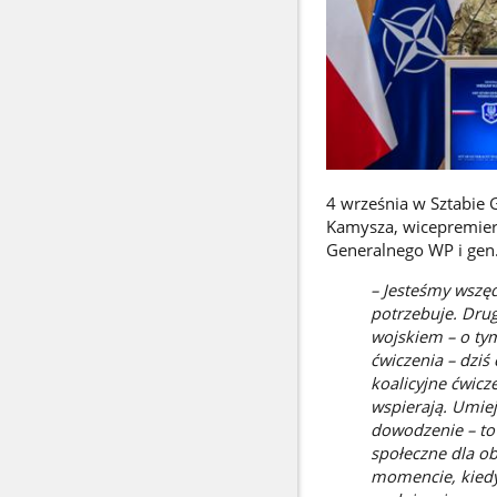
4 września w Sztabie
Kamysza, wicepremiera
Generalnego WP i gen.
– Jesteśmy wszęd
potrzebuje. Dru
wojskiem – o ty
ćwiczenia – dziś
koalicyjne ćwic
wspierają. Umiej
dowodzenie – to 
społeczne dla o
momencie, kiedy