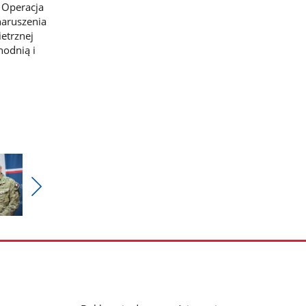
 Operacja
naruszenia
etrznej
hodnią i
Pokaż
nestępne
zdjęcia