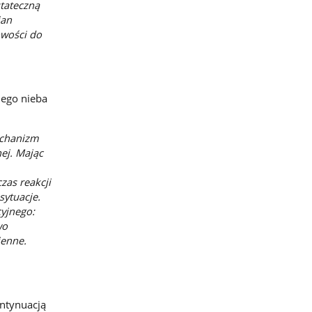
stateczną
ian
owości do
iego nieba
echanizm
nej. Mając
zas reakcji
sytuacje.
yjnego:
wo
jenne.
ontynuacją