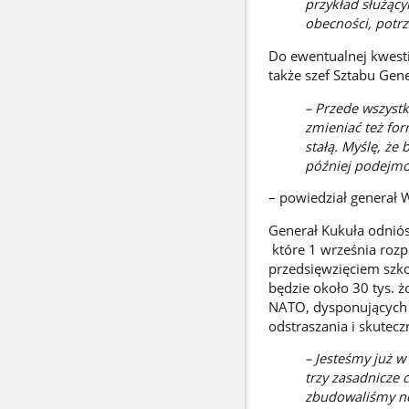
przykład służąc
obecności, potr
Do ewentualnej kwesti
także szef Sztabu Gen
– Przede wszyst
zmieniać też for
stałą. Myślę, że
później podejmo
– powiedział generał
Generał Kukuła odniós
które 1 września rozp
przedsięwzięciem szk
będzie około 30 tys. ż
NATO, dysponujących o
odstraszania i skutecz
– Jesteśmy już w
trzy zasadnicze 
zbudowaliśmy now