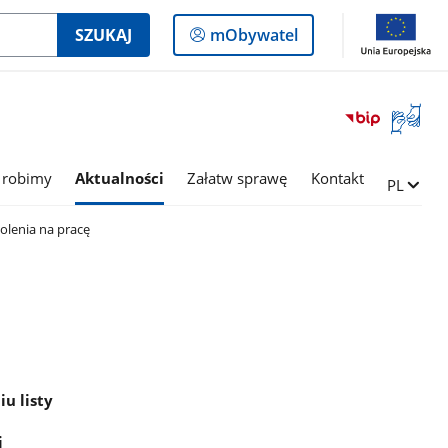
Logowanie
SZUKAJ
mObywatel
do
panelu
Otwórz
okno
z
tłumac
 robimy
Aktualności
Załatw sprawę
Kontakt
Zmień ję
PL
języka
migowe
olenia na pracę
u listy
i