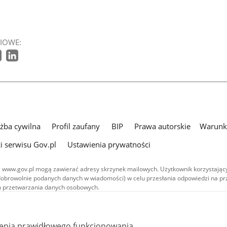
IOWE:
użba cywilna
Profil zaufany
BIP
Prawa autorskie
Warunki
i serwisu Gov.pl
Ustawienia prywatności
 www.gov.pl mogą zawierać adresy skrzynek mailowych. Użytkownik korzystający
dobrowolnie podanych danych w wiadomości) w celu przesłania odpowiedzi na prz
ach przetwarzania danych osobowych.
we publikowane w serwisie (z wyłączeniem treści audiowizualnych), są
 na licencji typu Creative Commons: uznanie autorstwa - na tych samych
 (CC BY-SA 4.0). Materiały audiowizualne, w tym zdjęcia, materiały audio i wideo
ienia prawidłowego funkcjonowania