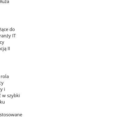
dłuża
eżące do
ranży IT
wcy
ją II
 rola
cy
y i
ć w szybki
dku
ć stosowane