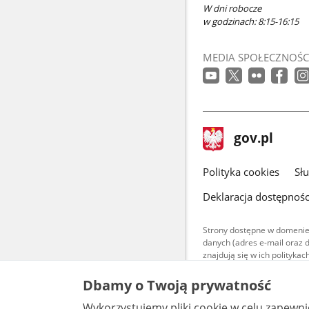
W dni robocze
w godzinach: 8:15-16:15
MEDIA SPOŁECZNOŚC
stopka
Strona
gov.pl
gov.pl
główna
gov.pl
Polityka cookies
Sł
Deklaracja dostępnośc
Strony dostępne w domenie
danych (adres e-mail oraz 
znajdują się w ich polityk
Treści teksto
Dbamy o Twoją prywatność
udostępniane
warunkach 4.0
Wykorzystujemy pliki cookie w celu zapewn