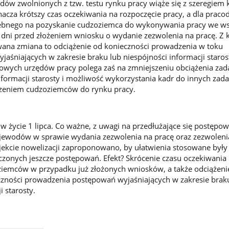
dów zwolnionych z tzw. testu rynku pracy wiąże się z szeregiem k
cza krótszy czas oczekiwania na rozpoczęcie pracy, a dla prac
zebnego na pozyskanie cudzoziemca do wykonywania pracy we w
dni przed złożeniem wniosku o wydanie zezwolenia na pracę. Z k
na zmiana to odciążenie od konieczności prowadzenia w toku
jaśniających w zakresie braku lub niespójności informacji staros
towych urzędów pracy polega zaś na zmniejszeniu obciążenia za
formacji starosty i możliwość wykorzystania kadr do innych zad
zeniem cudzoziemców do rynku pracy.
w życie 1 lipca. Co ważne, z uwagi na przedłużające się postępo
ewodów w sprawie wydania zezwolenia na pracę oraz zezwoleni
jekcie nowelizacji zaproponowano, by ułatwienia stosowane były
czonych jeszcze postępowań. Efekt? Skrócenie czasu oczekiwania
iemców w przypadku już złożonych wniosków, a także odciążeni
ności prowadzenia postępowań wyjaśniających w zakresie brak
i starosty.