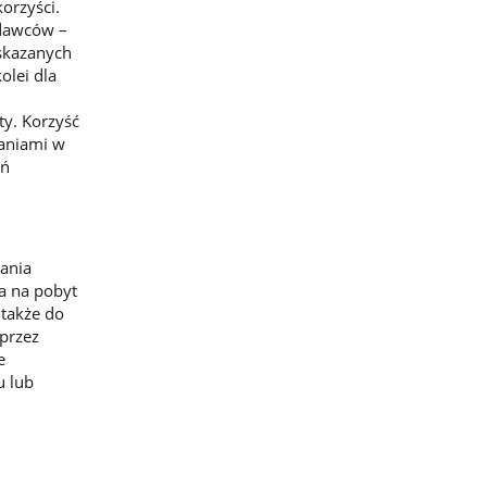
orzyści.
odawców –
skazanych
olei dla
ty. Korzyść
daniami w
ań
wania
a na pobyt
 także do
 przez
e
u lub