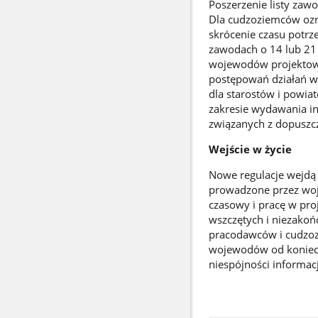
Poszerzenie listy zawo
Dla cudzoziemców ozna
skrócenie czasu potr
zawodach o 14 lub 21 
wojewodów projektowa
postępowań działań wy
dla starostów i powia
zakresie wydawania in
związanych z dopuszc
Wejście w życie
Nowe regulacje wejdą 
prowadzone przez woj
czasowy i pracę w pro
wszczętych i niezakoń
pracodawców i cudzoz
wojewodów od koniecz
niespójności informacj