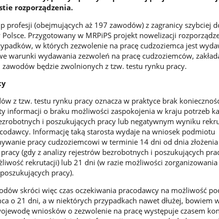
stie rozporządzenia.
up profesji (obejmujących aż 197 zawodów) z zagranicy szybciej 
 Polsce. Przygotowany w MRPiPS projekt nowelizacji rozporządz
rzypadków, w których zezwolenie na pracę cudzoziemca jest wyd
we warunki wydawania zezwoleń na pracę cudzoziemców, zakła
zawodów będzie zwolnionych z tzw. testu rynku pracy.
cy
w z tzw. testu rynku pracy oznacza w praktyce brak koniecznośc
ty informacji o braku możliwości zaspokojenia w kraju potrzeb 
bezrobotnych i poszukujących pracy lub negatywnym wyniku rekru
codawcy. Informację taką starosta wydaje na wniosek podmiotu
ywanie pracy cudzoziemcowi w terminie 14 dni od dnia złożenia
racy (gdy z analizy rejestrów bezrobotnych i poszukujących pra
żliwość rekrutacji) lub 21 dni (w razie możliwości zorganizowania 
poszukujących pracy).
wodów skróci więc czas oczekiwania pracodawcy na możliwość po
ca o 21 dni, a w niektórych przypadkach nawet dłużej, bowiem w
wojewodę wniosków o zezwolenie na pracę występuje czasem kon