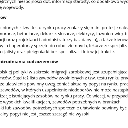
trznych niespójności dot. informacji starosty, co dodatkowo wy
ję wojewody.
dów
nionych z tzw. testu rynku pracy znalazły się m.in. profesje nal
arze, betoniarze, dekarze, ślusarze, elektrycy, inżynierowie), b
acji oraz projektanci i administratorzy baz danych), a także kiero
h i operatorzy sprzętu do robót ziemnych, lekarze ze specjalizac
cjalisty oraz pielęgniarki bez specjalizacji lub w jej trakcie.
 zatrudniania cudzoziemców
kiej polityki w zakresie imigracji zarobkowej jest uzupełniająca
mców. Stąd też lista zawodów zwolnionych z tzw. testu rynku pra
 że ułatwienia powinny uwzględniać aktualny popyt na rynku prac
h zawodów, w których uzupełnienie niedoborów nie może nastąpi
zację istniejących zasobów na rynku pracy. Co więcej, w przypa
e wysokich kwalifikacjach, zawodów potrzebnych w branżach
lski lub zawodów potrzebnych społecznie ułatwienia powinny by
lny popyt nie jest jeszcze szczególnie wysoki.