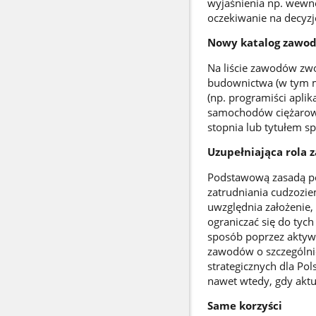
wyjaśnienia np. wewnę
oczekiwanie na decyz
Nowy katalog zawo
Na liście zawodów zwol
budownictwa (w tym mur
(np. programiści aplik
samochodów ciężarowyc
stopnia lub tytułem spe
Uzupełniająca rola
Podstawową zasadą pols
zatrudniania cudzozie
uwzględnia założenie,
ograniczać się do tyc
sposób poprzez aktywi
zawodów o szczególni
strategicznych dla Po
nawet wtedy, gdy aktua
Same korzyści