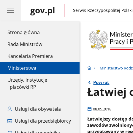
gov.pl
gov.pl
Serwis Rzeczypospolitej Polski
gov.pl
Strona główna
Rada Ministrów
Kancelaria Premiera
Ministerstwa
Ministerstwo Rodzin
Urzędy, instytucje
Powrót
i placówki RP
Łatwiej 
Usługi dla obywatela
08.05.2018
Łatwiejszy dostęp d
Usługi dla przedsiębiorcy
zawodów zwolnionych
przygotowany w resor
Usługi dla urzędnika