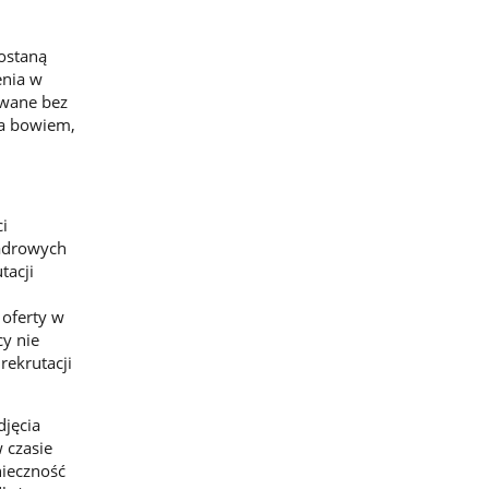
dostaną
enia w
awane bez
da bowiem,
i
kadrowych
tacji
 oferty w
cy nie
rekrutacji
djęcia
 czasie
ieczność