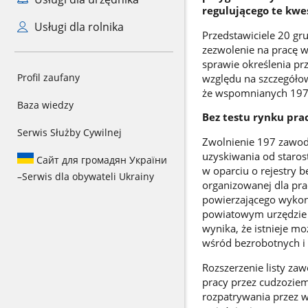
regulującego te kwe
Usługi dla rolnika
Przedstawiciele 20 gr
zezwolenie na pracę w
sprawie określenia p
Profil zaufany
względu na szczegóło
że wspomnianych 197 
Baza wiedzy
Bez testu rynku pra
Serwis Służby Cywilnej
Zwolnienie 197 zawodó
uzyskiwania od staros
Сайт для громадян України
w oparciu o rejestry 
–
Serwis dla obywateli Ukrainy
organizowanej dla pra
powierzającego wykon
powiatowym urzędzie p
wynika, że istnieje mo
wśród bezrobotnych i 
Rozszerzenie listy za
pracy przez cudzoziem
rozpatrywania przez 