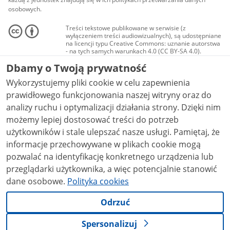
osobowych.
Treści tekstowe publikowane w serwisie (z
wyłączeniem treści audiowizualnych), są udostępniane
na licencji typu Creative Commons: uznanie autorstwa
- na tych samych warunkach 4.0 (CC BY-SA 4.0).
Materiały audiowizualne, w tym zdjęcia, materiały
Dbamy o Twoją prywatność
audio i wideo, są udostępniane na licencji typu
Creative Commons: uznanie autorstwa użycie
Wykorzystujemy pliki cookie w celu zapewnienia
niekomercyjne - bez utworów zależnych 4.0 (CC BY-
NC-ND 4.0), o ile nie jest to stwierdzone inaczej.
prawidłowego funkcjonowania naszej witryny oraz do
analizy ruchu i optymalizacji działania strony. Dzięki nim
możemy lepiej dostosować treści do potrzeb
użytkowników i stale ulepszać nasze usługi. Pamiętaj, że
informacje przechowywane w plikach cookie mogą
pozwalać na identyfikację konkretnego urządzenia lub
przeglądarki użytkownika, a więc potencjalnie stanowić
dane osobowe.
Polityka cookies
Odrzuć
Spersonalizuj