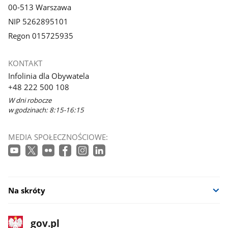
00-513 Warszawa
NIP 5262895101
Regon 015725935
KONTAKT
Infolinia dla Obywatela
+48 222 500 108
W dni robocze
w godzinach: 8:15-16:15
MEDIA SPOŁECZNOŚCIOWE:
Na skróty
stopka
Strona
gov.pl