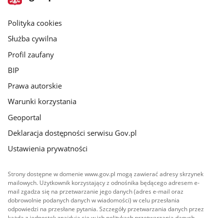
gov.pl
główna
gov.pl
Polityka cookies
Służba cywilna
Profil zaufany
BIP
Prawa autorskie
Warunki korzystania
Geoportal
Deklaracja dostępności serwisu Gov.pl
Ustawienia prywatności
Strony dostępne w domenie www.gov.pl mogą zawierać adresy skrzynek
mailowych. Użytkownik korzystający z odnośnika będącego adresem e-
mail zgadza się na przetwarzanie jego danych (adres e-mail oraz
dobrowolnie podanych danych w wiadomości) w celu przesłania
odpowiedzi na przesłane pytania. Szczegóły przetwarzania danych przez
każdą z jednostek znajdują się w ich politykach przetwarzania danych