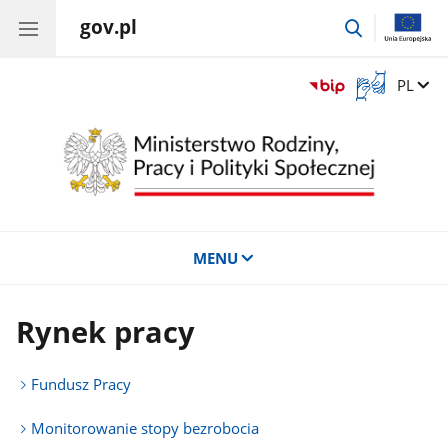
gov.pl
przejdź
do
wyszukiwar
Otwórz
Zmień 
PL
okno
z
tłumaczem
języka
migowego
MENU
Rynek pracy
Fundusz Pracy
Monitorowanie stopy bezrobocia