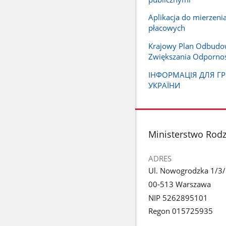
Aplikacja do mierzeni
płacowych
Krajowy Plan Odbudo
Zwiększania Odpornoś
ІНФОРМАЦІЯ ДЛЯ Г
УКРАЇНИ
stopka
Ministerstwo Rodzi
ADRES
Ul. Nowogrodzka 1/3
00-513 Warszawa
NIP 5262895101
Regon 015725935