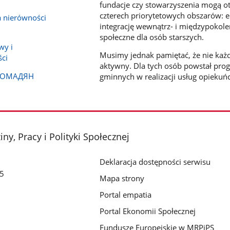
fundacje czy stowarzyszenia mogą ot
czterech priorytetowych obszarów: 
a nierówności
integrację wewnątrz- i międzypokole
społeczne dla osób starszych.
wy i
Musimy jednak pamiętać, że nie każd
ci
aktywny. Dla tych osób powstał pro
РОМАДЯН
gminnych w realizacji usług opiekuńc
ny, Pracy i Polityki Społecznej
Deklaracja dostępności serwisu
/5
Mapa strony
Portal empatia
Portal Ekonomii Społecznej
Fundusze Europejskie w MRPiPS