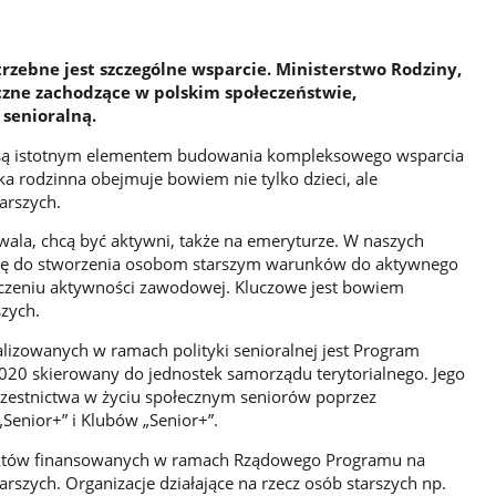
trzebne jest szczególne wsparcie. Ministerstwo Rodziny,
zne zachodzące w polskim społeczeństwie,
 senioralną.
 są istotnym elementem budowania kompleksowego wsparcia
ka rodzinna obejmuje bowiem nie tylko dzieci, ale
arszych.
zwala, chcą być aktywni, także na emeryturze. W naszych
gę do stworzenia osobom starszym warunków do aktywnego
ończeniu aktywności zawodowej. Kluczowe jest bowiem
zych.
alizowanych w ramach polityki senioralnej jest Program
 2020 skierowany do jednostek samorządu terytorialnego. Jego
czestnictwa w życiu społecznym seniorów poprzez
enior+” i Klubów „Senior+”.
jektów finansowanych w ramach Rządowego Programu na
rszych. Organizacje działające na rzecz osób starszych np.