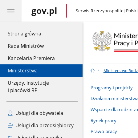
gov.pl
gov.pl
Serwis Rzeczypospolitej Polski
gov.pl
Strona główna
Rada Ministrów
Kancelaria Premiera
Ministerstwa
Ministerstwo Rodzin
Urzędy, instytucje
Programy i projekty
i placówki RP
Działania ministerstw
Wsparcie dla rodzin z
Usługi dla obywatela
Rynek pracy
Usługi dla przedsiębiorcy
Prawo pracy
Usługi dla urzędnika