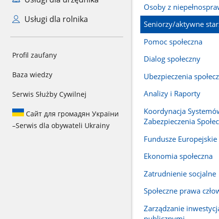
Osoby z niepełnospr
Usługi dla rolnika
Seniorzy/aktywne star
Pomoc społeczna
Profil zaufany
Dialog społeczny
Baza wiedzy
Ubezpieczenia społec
Analizy i Raporty
Serwis Służby Cywilnej
Koordynacja Systemó
Сайт для громадян України
Zabezpieczenia Społe
–
Serwis dla obywateli Ukrainy
Fundusze Europejskie
Ekonomia społeczna
Zatrudnienie socjalne
Społeczne prawa czło
Zarządzanie inwestyc
publicznymi