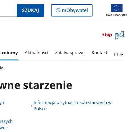
Logowanie
SZUKAJ
mObywatel
do
panelu
Otwórz
okno
z
tłumac
o robimy
Aktualności
Załatw sprawę
Kontakt
Zmień ję
PL
języka
migowe
ie
wne starzenie
 i
Informacja o sytuacji osób starszych w
Polsce
rszych
wo -