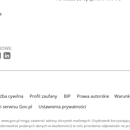
a
IOWE:
użba cywilna
Profil zaufany
BIP
Prawa autorskie
Warunki
i serwisu Gov.pl
Ustawienia prywatności
 www.gov.pl mogą zawierać adresy skrzynek mailowych. Użytkownik korzystający
dobrowolnie podanych danych w wiadomości) w celu przesłania odpowiedzi na prz