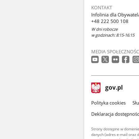
KONTAKT
Infolinia dla Obywatel
+48 222 500 108
W dni robocze
w godzinach: 8:15-16:15
MEDIA SPOŁECZNOŚC
stopka
Strona
gov.pl
gov.pl
główna
gov.pl
Polityka cookies
Sł
Deklaracja dostępnośc
Strony dostępne w domenie
danych (adres e-mail oraz 