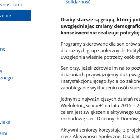
Solidarność
awnościami
zenie
Osoby starsze są grupą, której po
uwzględniając zmiany demografic
konsekwentnie realizuje politykę
Programy skierowane dla seniorów
zne
dla różnych grup społecznych. Polity
uwzględnia właśnie potrzeby osób st
Seniorzy, jeżeli zdrowie im na to po
w
działaniach przywiązujemy dużą wa
cznego
i satysfakcjonującego życia po zak
zapobieganie wykluczeniu osób stars
Jednym z najważniejszych działań re
Wieloletni „Senior+” na lata 2015 –
celem jest zwiększenie aktywnego u
rozbudowę sieci Dziennych Domów „S
wieka
Aktywni seniorzy korzystają z pro
jami
rzecz Aktywności Społecznej Osób Sta