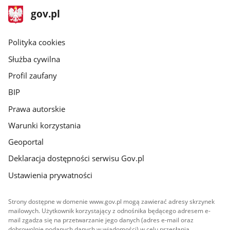
stopka
Strona
gov.pl
gov.pl
główna
gov.pl
Polityka cookies
Służba cywilna
Profil zaufany
BIP
Prawa autorskie
Warunki korzystania
Geoportal
Deklaracja dostępności serwisu Gov.pl
Ustawienia prywatności
Strony dostępne w domenie www.gov.pl mogą zawierać adresy skrzynek
mailowych. Użytkownik korzystający z odnośnika będącego adresem e-
mail zgadza się na przetwarzanie jego danych (adres e-mail oraz
dobrowolnie podanych danych w wiadomości) w celu przesłania