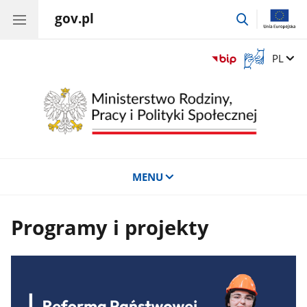
gov.pl
przejdź
do
wyszukiwar
Otwórz
Zmień 
PL
okno
z
tłumaczem
języka
migowego
MENU
Programy i projekty