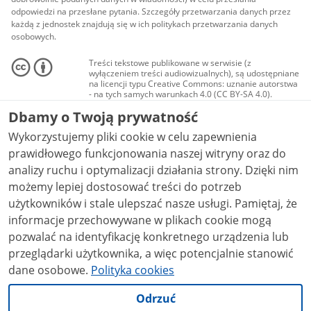
odpowiedzi na przesłane pytania. Szczegóły przetwarzania danych przez
każdą z jednostek znajdują się w ich politykach przetwarzania danych
osobowych.
Treści tekstowe publikowane w serwisie (z
wyłączeniem treści audiowizualnych), są udostępniane
na licencji typu Creative Commons: uznanie autorstwa
- na tych samych warunkach 4.0 (CC BY-SA 4.0).
Materiały audiowizualne, w tym zdjęcia, materiały
Dbamy o Twoją prywatność
audio i wideo, są udostępniane na licencji typu
Creative Commons: uznanie autorstwa użycie
Wykorzystujemy pliki cookie w celu zapewnienia
niekomercyjne - bez utworów zależnych 4.0 (CC BY-
NC-ND 4.0), o ile nie jest to stwierdzone inaczej.
prawidłowego funkcjonowania naszej witryny oraz do
analizy ruchu i optymalizacji działania strony. Dzięki nim
możemy lepiej dostosować treści do potrzeb
użytkowników i stale ulepszać nasze usługi. Pamiętaj, że
informacje przechowywane w plikach cookie mogą
pozwalać na identyfikację konkretnego urządzenia lub
przeglądarki użytkownika, a więc potencjalnie stanowić
dane osobowe.
Polityka cookies
Odrzuć