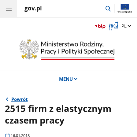
gov.pl
przejdź
do
wyszukiwar
Otwórz
Zmień 
PL
okno
z
tłumaczem
języka
migowego
MENU
Powrót
2515 firm z elastycznym
czasem pracy
16.01.2018