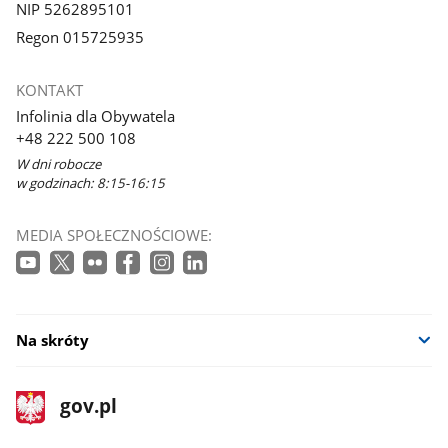
NIP 5262895101
Regon 015725935
KONTAKT
Infolinia dla Obywatela
+48 222 500 108
W dni robocze
w godzinach: 8:15-16:15
MEDIA SPOŁECZNOŚCIOWE:
Na skróty
stopka
Strona
gov.pl
gov.pl
główna