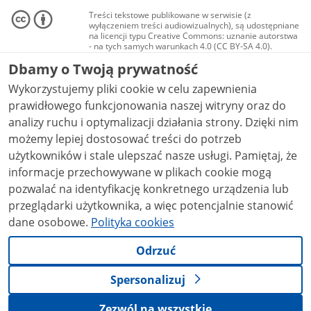
Treści tekstowe publikowane w serwisie (z
wyłączeniem treści audiowizualnych), są udostępniane
na licencji typu Creative Commons: uznanie autorstwa
- na tych samych warunkach 4.0 (CC BY-SA 4.0).
Materiały audiowizualne, w tym zdjęcia, materiały
Dbamy o Twoją prywatność
audio i wideo, są udostępniane na licencji typu
Creative Commons: uznanie autorstwa użycie
Wykorzystujemy pliki cookie w celu zapewnienia
niekomercyjne - bez utworów zależnych 4.0 (CC BY-
NC-ND 4.0), o ile nie jest to stwierdzone inaczej.
prawidłowego funkcjonowania naszej witryny oraz do
analizy ruchu i optymalizacji działania strony. Dzięki nim
możemy lepiej dostosować treści do potrzeb
użytkowników i stale ulepszać nasze usługi. Pamiętaj, że
informacje przechowywane w plikach cookie mogą
pozwalać na identyfikację konkretnego urządzenia lub
przeglądarki użytkownika, a więc potencjalnie stanowić
dane osobowe.
Polityka cookies
Odrzuć
Spersonalizuj
Zezwól na wszystkie