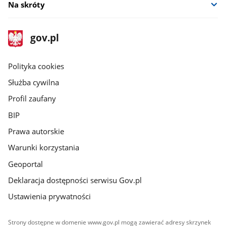
Na skróty
stopka
Strona
gov.pl
gov.pl
główna
gov.pl
Polityka cookies
Służba cywilna
Profil zaufany
BIP
Prawa autorskie
Warunki korzystania
Geoportal
Deklaracja dostępności serwisu Gov.pl
Ustawienia prywatności
Strony dostępne w domenie www.gov.pl mogą zawierać adresy skrzynek