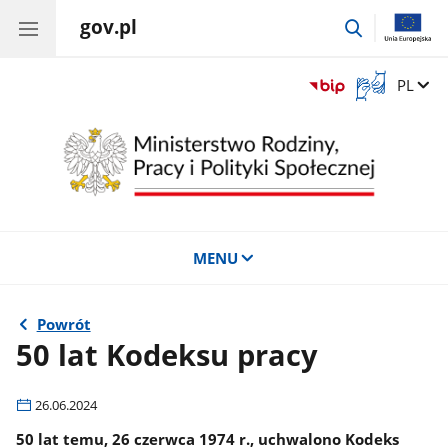
gov.pl
przejdź
do
wyszukiwar
Otwórz
Zmień 
PL
okno
z
tłumaczem
języka
migowego
MENU
Powrót
50 lat Kodeksu pracy
26.06.2024
50 lat temu, 26 czerwca 1974 r., uchwalono Kodeks