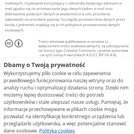
mailowych. Użytkownik korzystający z odnośnika będącego adresem e-
mail zgadza się na przetwarzanie jego danych (adres e-mail oraz
dobrowolnie podanych danych w wiadomości) w celu przesłania
odpowiedzi na przesłane pytania. Szczegóły przetwarzania danych przez
każdą z jednostek znajdują się w ich politykach przetwarzania danych
osobowych.
Treści tekstowe publikowane w serwisie (z
wyłączeniem treści audiowizualnych), są udostępniane
na licencji typu Creative Commons: uznanie autorstwa
- na tych samych warunkach 4.0 (CC BY-SA 4.0).
Materiały audiowizualne, w tym zdjęcia, materiały
Dbamy o Twoją prywatność
audio i wideo, są udostępniane na licencji typu
Creative Commons: uznanie autorstwa użycie
Wykorzystujemy pliki cookie w celu zapewnienia
niekomercyjne - bez utworów zależnych 4.0 (CC BY-
NC-ND 4.0), o ile nie jest to stwierdzone inaczej.
prawidłowego funkcjonowania naszej witryny oraz do
analizy ruchu i optymalizacji działania strony. Dzięki nim
możemy lepiej dostosować treści do potrzeb
użytkowników i stale ulepszać nasze usługi. Pamiętaj, że
informacje przechowywane w plikach cookie mogą
pozwalać na identyfikację konkretnego urządzenia lub
przeglądarki użytkownika, a więc potencjalnie stanowić
dane osobowe.
Polityka cookies