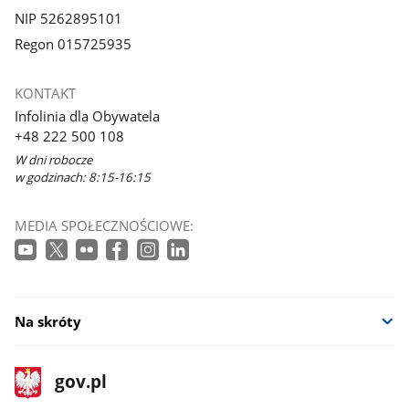
NIP 5262895101
Regon 015725935
KONTAKT
Infolinia dla Obywatela
+48 222 500 108
W dni robocze
w godzinach: 8:15-16:15
MEDIA SPOŁECZNOŚCIOWE:
Na skróty
stopka
Strona
gov.pl
gov.pl
główna