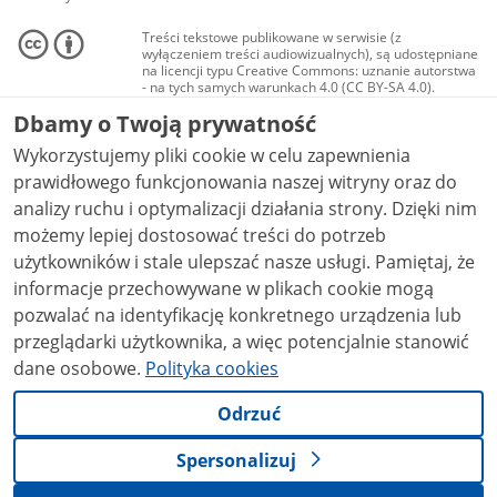
Treści tekstowe publikowane w serwisie (z
wyłączeniem treści audiowizualnych), są udostępniane
na licencji typu Creative Commons: uznanie autorstwa
- na tych samych warunkach 4.0 (CC BY-SA 4.0).
Materiały audiowizualne, w tym zdjęcia, materiały
Dbamy o Twoją prywatność
audio i wideo, są udostępniane na licencji typu
Creative Commons: uznanie autorstwa użycie
Wykorzystujemy pliki cookie w celu zapewnienia
niekomercyjne - bez utworów zależnych 4.0 (CC BY-
NC-ND 4.0), o ile nie jest to stwierdzone inaczej.
prawidłowego funkcjonowania naszej witryny oraz do
analizy ruchu i optymalizacji działania strony. Dzięki nim
możemy lepiej dostosować treści do potrzeb
użytkowników i stale ulepszać nasze usługi. Pamiętaj, że
informacje przechowywane w plikach cookie mogą
pozwalać na identyfikację konkretnego urządzenia lub
przeglądarki użytkownika, a więc potencjalnie stanowić
dane osobowe.
Polityka cookies
Odrzuć
Spersonalizuj