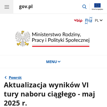
gov.pl
przejdź
do
wyszukiwar
Otwórz
Zmień 
PL
okno
z
tłumaczem
języka
migowego
MENU
Powrót
Aktualizacja wyników VI
tury naboru ciągłego - maj
2025 r.