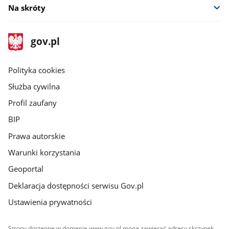
Na skróty
stopka
Strona
gov.pl
gov.pl
główna
gov.pl
Polityka cookies
Służba cywilna
Profil zaufany
BIP
Prawa autorskie
Warunki korzystania
Geoportal
Deklaracja dostępności serwisu Gov.pl
Ustawienia prywatności
Strony dostępne w domenie www.gov.pl mogą zawierać adresy skrzynek