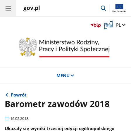
gov.pl
przejdź
do
wyszukiwar
Otwórz
Zmień 
PL
okno
z
tłumaczem
języka
migowego
MENU
Powrót
Barometr zawodów 2018
16.02.2018
Ukazały się wyniki trzeciej edycji ogólnopolskiego