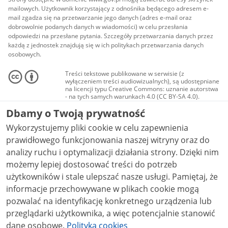
mailowych. Użytkownik korzystający z odnośnika będącego adresem e-
mail zgadza się na przetwarzanie jego danych (adres e-mail oraz
dobrowolnie podanych danych w wiadomości) w celu przesłania
odpowiedzi na przesłane pytania. Szczegóły przetwarzania danych przez
każdą z jednostek znajdują się w ich politykach przetwarzania danych
osobowych.
Treści tekstowe publikowane w serwisie (z
wyłączeniem treści audiowizualnych), są udostępniane
na licencji typu Creative Commons: uznanie autorstwa
- na tych samych warunkach 4.0 (CC BY-SA 4.0).
Materiały audiowizualne, w tym zdjęcia, materiały
Dbamy o Twoją prywatność
audio i wideo, są udostępniane na licencji typu
Creative Commons: uznanie autorstwa użycie
Wykorzystujemy pliki cookie w celu zapewnienia
niekomercyjne - bez utworów zależnych 4.0 (CC BY-
NC-ND 4.0), o ile nie jest to stwierdzone inaczej.
prawidłowego funkcjonowania naszej witryny oraz do
analizy ruchu i optymalizacji działania strony. Dzięki nim
możemy lepiej dostosować treści do potrzeb
użytkowników i stale ulepszać nasze usługi. Pamiętaj, że
informacje przechowywane w plikach cookie mogą
pozwalać na identyfikację konkretnego urządzenia lub
przeglądarki użytkownika, a więc potencjalnie stanowić
dane osobowe.
Polityka cookies