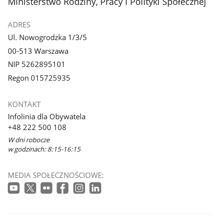
stopka
Ministerstwo Rodziny, Pracy i Polityki Społecznej
ADRES
Ul. Nowogrodzka 1/3/5
00-513 Warszawa
NIP 5262895101
Regon 015725935
KONTAKT
Infolinia dla Obywatela
+48 222 500 108
W dni robocze
w godzinach: 8:15-16:15
MEDIA SPOŁECZNOŚCIOWE: