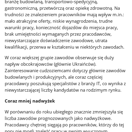
branżę budowlaną, transportowo-spedycyjną,
gastronomiczną, przetwórczą oraz opiekę zdrowotną. Na
trudności ze znalezieniem pracowników mają wpływ m.in.:
mało atrakcyjne oferty, niskie wynagrodzenia, trudne
warunki pracy, konieczność dojazdów do miejsca pracy,
brak umiejętności wymaganych przez pracodawców,
niewystarczające doświadczenie zawodowe, utrata
kwalifikacji, przerwa w kształceniu w niektórych zawodach.
W coraz większej grupie zawodów obserwuje się duży
napływ obcokrajowców (głównie Ukraińców).
Zainteresowanie cudzoziemcami dotyczy głównie zawodów
budowlanych i produkcyjnych, ale coraz częściej
pracodawcy poszukują specjalistów z branży IT, co wynika z
niewystarczającej liczby kandydatów na rodzimym rynku.
Coraz mniej nadwyżek
W porównaniu do roku ubiegłego znacznie zmniejszyła się
liczba zawodów prognozowanych jako nadwyżkowe.
Pracodawcy chętniej sięgają po pracowników, którzy do tej
pory nie mogli znaleźć pracy w swoim wyuczonym