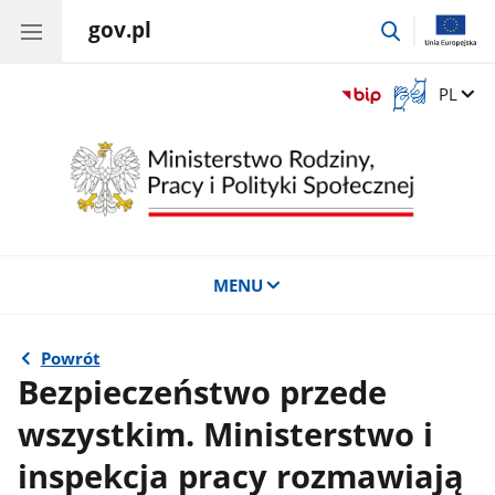
gov.pl
przejdź
do
wyszukiwar
Otwórz
Zmień 
PL
okno
z
tłumaczem
języka
migowego
MENU
Powrót
Bezpieczeństwo przede
wszystkim. Ministerstwo i
inspekcja pracy rozmawiają