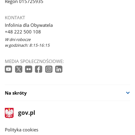
Regon 015725935
KONTAKT
Infolinia dla Obywatela
+48 222 500 108
W dni robocze
w godzinach: 8:15-16:15
MEDIA SPOŁECZNOŚCIOWE:
Na skróty
stopka
Strona
gov.pl
gov.pl
główna
gov.pl
Polityka cookies