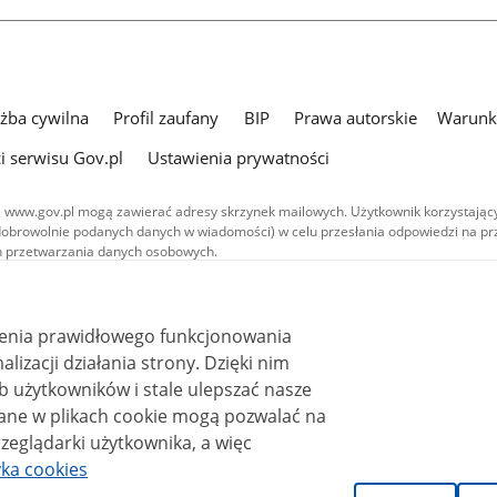
użba cywilna
Profil zaufany
BIP
Prawa autorskie
Warunki
i serwisu Gov.pl
Ustawienia prywatności
 www.gov.pl mogą zawierać adresy skrzynek mailowych. Użytkownik korzystający
dobrowolnie podanych danych w wiadomości) w celu przesłania odpowiedzi na prz
ach przetwarzania danych osobowych.
we publikowane w serwisie (z wyłączeniem treści audiowizualnych), są
 na licencji typu Creative Commons: uznanie autorstwa - na tych samych
 (CC BY-SA 4.0). Materiały audiowizualne, w tym zdjęcia, materiały audio i wideo
ienia prawidłowego funkcjonowania
ane na licencji typu Creative Commons: uznanie autorstwa użycie niekomercyjne 
ależnych 4.0 (CC BY-NC-ND 4.0), o ile nie jest to stwierdzone inaczej.
i działania strony. Dzięki nim
 użytkowników i stale ulepszać nasze
zeglądarki użytkownika, a więc
yka cookies