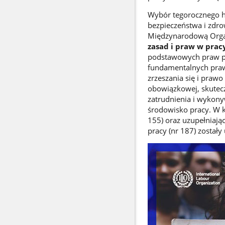
Wybór tegorocznego h
bezpieczeństwa i zdro
Międzynarodową Organ
zasad i praw w prac
podstawowych praw pr
fundamentalnych praw 
zrzeszania się i praw
obowiązkowej, skuteczn
zatrudnienia i wykony
środowisko pracy. W k
155) oraz uzupełniają
pracy (nr 187) został