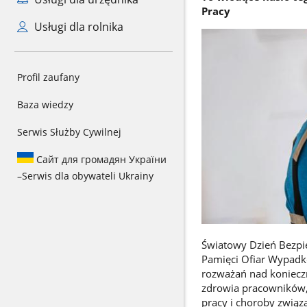
Pracy
Usługi dla rolnika
Profil zaufany
Baza wiedzy
Serwis Służby Cywilnej
Сайт для громадян України
–
Serwis dla obywateli Ukrainy
Światowy Dzień Bezpi
Pamięci Ofiar Wypadkó
rozważań nad koniecz
zdrowia pracowników,
pracy i choroby związ