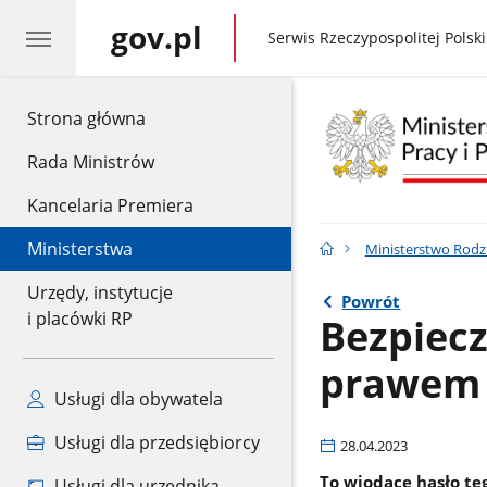
gov.pl
gov.pl
Serwis Rzeczypospolitej Polski
gov.pl
Strona główna
Rada Ministrów
Kancelaria Premiera
Ministerstwa
Ministerstwo Rodzin
Urzędy, instytucje
Powrót
i placówki RP
Bezpiec
prawem 
Usługi dla obywatela
Usługi dla przedsiębiorcy
28.04.2023
To wiodące hasło t
Usługi dla urzędnika