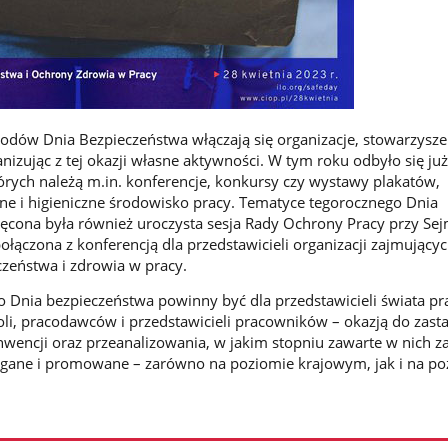
dów Dnia Bezpieczeństwa włączają się organizacje, stowarzyszen
nizując z tej okazji własne aktywności. W tym roku odbyło się ju
órych należą m.in. konferencje, konkursy czy wystawy plakatów,
e i higieniczne środowisko pracy. Tematyce tegorocznego Dnia
cona była również uroczysta sesja Rady Ochrony Pracy przy Sej
połączona z konferencją dla przedstawicieli organizacji zajmującyc
zeństwa i zdrowia w pracy.
Dnia bezpieczeństwa powinny być dla przedstawicieli świata pr
li, pracodawców i przedstawicieli pracowników – okazją do zast
wencji oraz przeanalizowania, w jakim stopniu zawarte w nich za
zegane i promowane – zarówno na poziomie krajowym, jak i na po