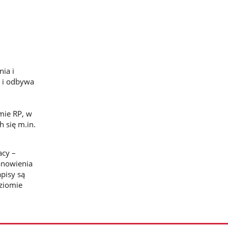
ia i
ż i odbywa
mie RP, w
h się m.in.
acy –
anowienia
pisy są
ziomie