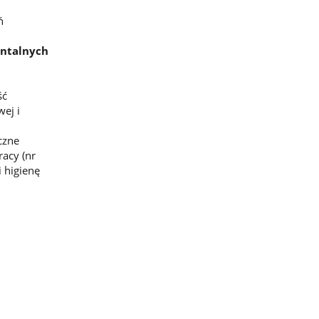
ń
entalnych
ść
ej i
czne
acy (nr
 higienę