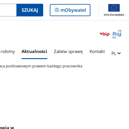
Logowanie
SZUKAJ
mObywatel
do
panelu
Otwórz
okno
z
tłumac
 robimy
Aktualności
Załatw sprawę
Kontakt
Zmień ję
PL
języka
migowe
raca podstawowym prawem każdego pracownika
rowia w