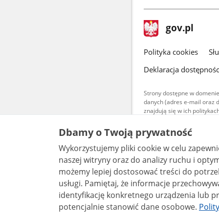
stopka
Strona
gov.pl
gov.pl
główna
gov.pl
Polityka cookies
Sł
Deklaracja dostępnośc
Strony dostępne w domenie
danych (adres e-mail oraz 
znajdują się w ich polityk
Treści teksto
Dbamy o Twoją prywatność
udostępniane
warunkach 4.0
Wykorzystujemy pliki cookie w celu zapewn
są udostępni
bez utworów z
naszej witryny oraz do analizy ruchu i optymalizacj
możemy lepiej dostosować treści do potrzeb
usługi. Pamiętaj, że informacje przechowywane w plikach cookie mogą pozwalać na
identyfikację konkretnego urządzenia lub pr
potencjalnie stanowić dane osobowe.
Polit