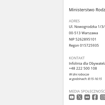
stopka
Ministerstwo Rodzi
ADRES
Ul. Nowogrodzka 1/3
00-513 Warszawa
NIP 5262895101
Regon 015725935
KONTAKT
Infolinia dla Obywatel
+48 222 500 108
W dni robocze
w godzinach: 8:15-16:15
MEDIA SPOŁECZNOŚC