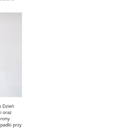
o Dzień
i oraz
hrony
padki przy