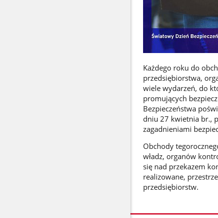
Każdego roku do obcho
przedsiębiorstwa, orga
wiele wydarzeń, do kt
promujących bezpieczn
Bezpieczeństwa poświę
dniu 27 kwietnia br., 
zagadnieniami bezpiec
Obchody tegorocznego 
władz, organów kontro
się nad przekazem kon
realizowane, przestr
przedsiębiorstw.