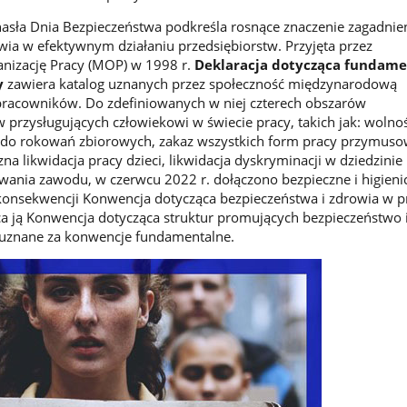
asła Dnia Bezpieczeństwa podkreśla rosnące znaczenie zagadnie
wia w efektywnym działaniu przedsiębiorstw. Przyjęta przez
izację Pracy (MOP) w 1998 r.
Deklaracja dotycząca fundam
y
zawiera katalog uznanych przez społeczność międzynarodową
acowników. Do zdefiniowanych w niej czterech obszarów
przysługujących człowiekowi w świecie pracy, takich jak: wolno
o do rokowań zbiorowych, zakaz wszystkich form pracy przymusow
a likwidacja pracy dzieci, likwidacja dyskryminacji w dziedzinie
wania zawodu, w czerwcu 2022 r. dołączono bezpieczne i higieni
onsekwencji Konwencja dotycząca bezpieczeństwa i zdrowia w pr
ca ją Konwencja dotycząca struktur promujących bezpieczeństwo i
y uznane za konwencje fundamentalne.