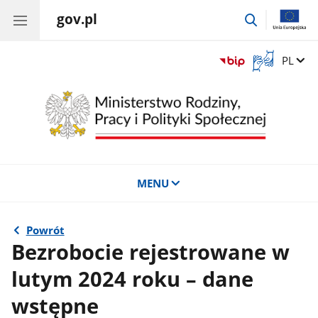
gov.pl
przejdź
do
wyszukiwar
Otwórz
Zmień 
PL
okno
z
tłumaczem
języka
migowego
MENU
Powrót
Bezrobocie rejestrowane w
lutym 2024 roku – dane
wstępne