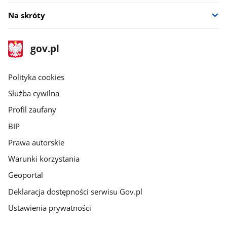
Na skróty
stopka
Strona
gov.pl
gov.pl
główna
gov.pl
Polityka cookies
Służba cywilna
Profil zaufany
BIP
Prawa autorskie
Warunki korzystania
Geoportal
Deklaracja dostępności serwisu Gov.pl
Ustawienia prywatności