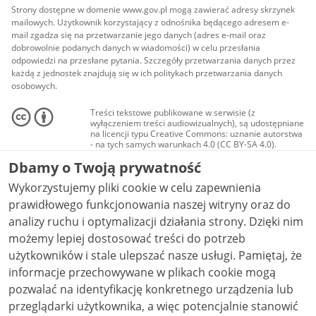
Strony dostępne w domenie www.gov.pl mogą zawierać adresy skrzynek
mailowych. Użytkownik korzystający z odnośnika będącego adresem e-
mail zgadza się na przetwarzanie jego danych (adres e-mail oraz
dobrowolnie podanych danych w wiadomości) w celu przesłania
odpowiedzi na przesłane pytania. Szczegóły przetwarzania danych przez
każdą z jednostek znajdują się w ich politykach przetwarzania danych
osobowych.
Treści tekstowe publikowane w serwisie (z
wyłączeniem treści audiowizualnych), są udostępniane
na licencji typu Creative Commons: uznanie autorstwa
- na tych samych warunkach 4.0 (CC BY-SA 4.0).
Materiały audiowizualne, w tym zdjęcia, materiały
Dbamy o Twoją prywatność
audio i wideo, są udostępniane na licencji typu
Creative Commons: uznanie autorstwa użycie
Wykorzystujemy pliki cookie w celu zapewnienia
niekomercyjne - bez utworów zależnych 4.0 (CC BY-
NC-ND 4.0), o ile nie jest to stwierdzone inaczej.
prawidłowego funkcjonowania naszej witryny oraz do
analizy ruchu i optymalizacji działania strony. Dzięki nim
możemy lepiej dostosować treści do potrzeb
użytkowników i stale ulepszać nasze usługi. Pamiętaj, że
informacje przechowywane w plikach cookie mogą
pozwalać na identyfikację konkretnego urządzenia lub
przeglądarki użytkownika, a więc potencjalnie stanowić