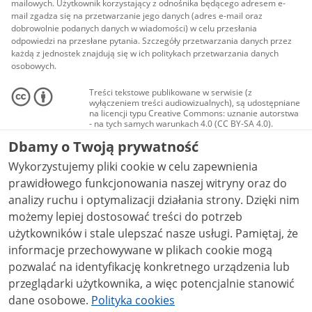
mailowych. Użytkownik korzystający z odnośnika będącego adresem e-
mail zgadza się na przetwarzanie jego danych (adres e-mail oraz
dobrowolnie podanych danych w wiadomości) w celu przesłania
odpowiedzi na przesłane pytania. Szczegóły przetwarzania danych przez
każdą z jednostek znajdują się w ich politykach przetwarzania danych
osobowych.
Treści tekstowe publikowane w serwisie (z
wyłączeniem treści audiowizualnych), są udostępniane
na licencji typu Creative Commons: uznanie autorstwa
- na tych samych warunkach 4.0 (CC BY-SA 4.0).
Materiały audiowizualne, w tym zdjęcia, materiały
Dbamy o Twoją prywatność
audio i wideo, są udostępniane na licencji typu
Creative Commons: uznanie autorstwa użycie
Wykorzystujemy pliki cookie w celu zapewnienia
niekomercyjne - bez utworów zależnych 4.0 (CC BY-
NC-ND 4.0), o ile nie jest to stwierdzone inaczej.
prawidłowego funkcjonowania naszej witryny oraz do
analizy ruchu i optymalizacji działania strony. Dzięki nim
możemy lepiej dostosować treści do potrzeb
użytkowników i stale ulepszać nasze usługi. Pamiętaj, że
informacje przechowywane w plikach cookie mogą
pozwalać na identyfikację konkretnego urządzenia lub
przeglądarki użytkownika, a więc potencjalnie stanowić
dane osobowe.
Polityka cookies