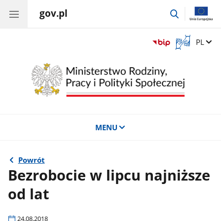
gov.pl
przejdź
do
wyszukiwar
Otwórz
Zmień 
PL
okno
z
tłumaczem
języka
migowego
MENU
Powrót
Bezrobocie w lipcu najniższe
od lat
24.08.2018