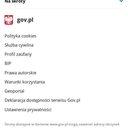
Na skróty
stopka
Strona
gov.pl
gov.pl
główna
gov.pl
Polityka cookies
Służba cywilna
Profil zaufany
BIP
Prawa autorskie
Warunki korzystania
Geoportal
Deklaracja dostępności serwisu Gov.pl
Ustawienia prywatności
Strony dostępne w domenie www.gov.pl mogą zawierać adresy skrzynek